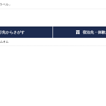
ラベル」
行先からさがす
宿泊先・体験
オムオム