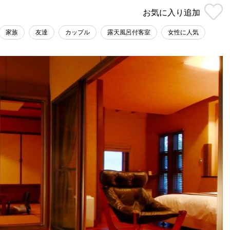
お気に入り
追加
家族
友達
カップル
露天風呂付客室
女性に人気