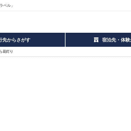
ラベル」
行先からさがす
宿泊先・体験
ら花灯り