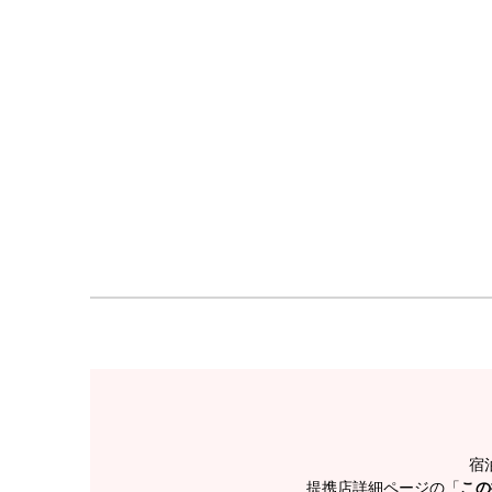
宿
提携店詳細ページの「
この