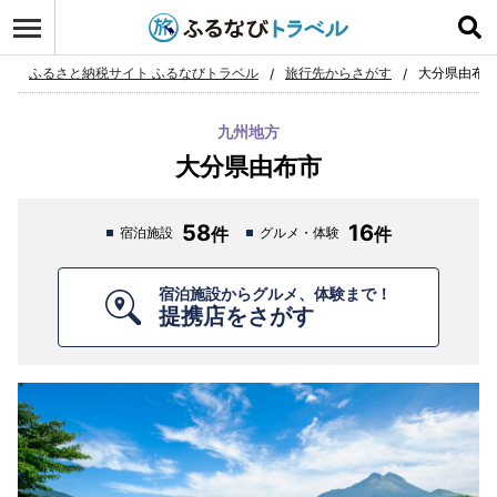
ログイン
お気に入り
ふるさと納税サイト ふるなびトラベル
旅行先からさがす
大分県由布
九州地方
大分県由布市
58
16
宿泊施設
グルメ・体験
宿泊施設からグルメ、体験まで！
提携店をさがす