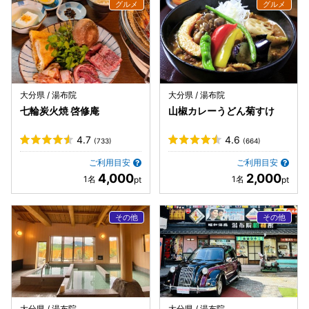
大分県 / 湯布院
大分県 / 湯布院
七輪炭火焼 啓修庵
山椒カレーうどん菊すけ
4.7
4.6
(733)
(664)
ご利用目安
ご利用目安
4,000
2,000
大分県 / 湯布院
大分県 / 湯布院