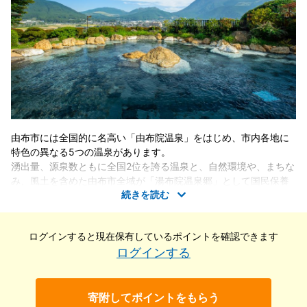
由布市には全国的に名高い「由布院温泉」をはじめ、市内各地に
特色の異なる5つの温泉があります。
湧出量、源泉数ともに全国2位を誇る温泉と、自然環境や、まちな
み、風土を含めた由布市全域が「湯布院温泉郷」として国民保養
続きを読む
温泉地に認定されています。
また、滞在型・循環型の保養温泉地として、由布院温泉をはじめ
とした各地域の魅力を高め合い、田園風景をはじめとする自然環
ログインすると現在保有している
ポイントを確認できます
境・農業の保護、保全といった地場産業の連携に力を入れていま
ログインする
す。
何度も訪れて各地の温泉を巡っていただき、四季折々の由布の風
を感じながら、ゆったりとした時間をお過ごしください。
寄附してポイントをもらう