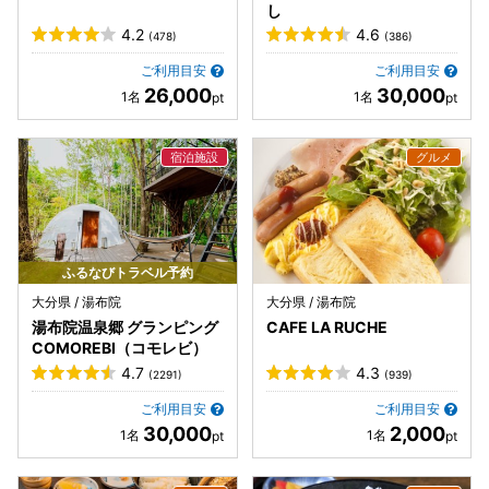
し
4.2
4.6
(478)
(386)
ご利用目安
ご利用目安
26,000
30,000
ふるなびトラベル予約
大分県 / 湯布院
大分県 / 湯布院
湯布院温泉郷 グランピング
CAFE LA RUCHE
COMOREBI（コモレビ）
4.7
4.3
(2291)
(939)
ご利用目安
ご利用目安
30,000
2,000