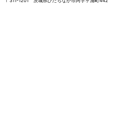
〒311-1201 茨城県ひたちなか市阿字ヶ浦町442