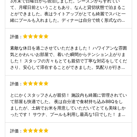
3月末で日曜日から宿泊しました。シーズンからずれてい
ィシエさんのケーキでとても美味しかったです！ オーナー様
て、月曜日前ということもあり、なんと貸切状態で泊まるこ
親切にして頂きどうもありがとうございました〜！
とができました。夜はライトアップがとても綺麗でスパと一
緒にプールも入れました。ディナーは自分で焼く形式なので
自由に楽しめました。サプライズでケーキプランを選択した
ら、スタッフさんが、細かいところまで提案してくださり、
評価：
最後に写真まで撮ってくださいました。スタッフさんがとて
も親切でサービスもしてもらい、とても貴重な時間を過ごせ
素敵な休日を過ごさせていただきました！ ハワイアンな雰囲
ました。シーズンには他の楽しみ方もあるそうなので、また
気とかわいいお部屋で、着いた瞬間からテンション上がりま
夏に利用したいと思います！
した！ スタッフの方々もとても親切で丁寧な対応をしてくだ
さり、安心して滞在することができました。気配りが行き届
いていて、初めてでも快適に過ごせます。 今回はお肉やホタ
テを持ち込んでバーベキューを楽しみましたが、本当に最高
評価：
でした。 サウナやプールもおしゃれで清潔感があり、しっか
りリラックスできました。日々の疲れを癒すにはぴったりの
とにかくスタッフさんが親切！ 施設内も綺麗に管理されてい
空間です。 近くにはひたち海浜公園があり、ちょうどネモフ
て部屋も快適でした。 夜は自分達で食材持ち込みBBQをし
ィラの時期だったので、満開のお花畑を楽しめました。宿泊
ましたが、土鍋でお米を用意していただいてとても美味しか
と観光の両方を満喫できる立地も良かったです。 贅沢な時間
ったです！ サウナ、プールも利用し最高な1日でした！ また
をありがとうございました！ またぜひ訪れたいです！
利用したいと思います！
評価：