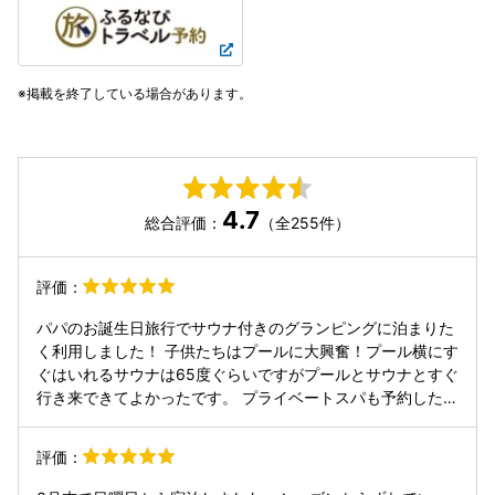
掲載を終了している場合があります。
4.7
総合評価：
（全255件）
評価：
パパのお誕生日旅行でサウナ付きのグランピングに泊まりた
く利用しました！ 子供たちはプールに大興奮！プール横にす
ぐはいれるサウナは65度ぐらいですがプールとサウナとすぐ
行き来できてよかったです。 プライベートスパも予約したの
で、そちらのサウナは100〜110度ぐらいでしっかり熱かっ
たです！水風呂もありしっかり整ってました〜 ご飯も美味し
評価：
いし、くるくるパンなどキャンプっぽいご飯も子供たち含め
大満足でした😊 サプライズで用意したケーキも地元のパテ