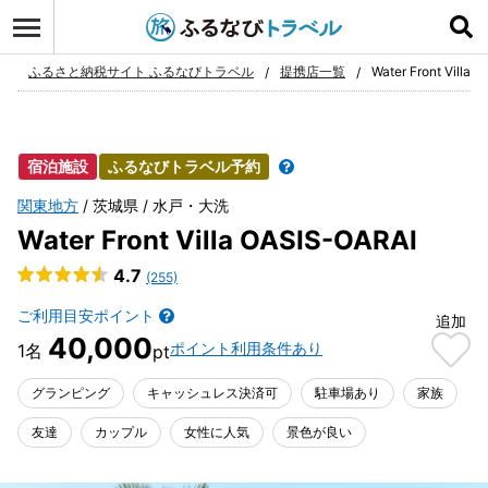
ログイン
お気に入り
ふるさと納税サイト ふるなびトラベル
提携店一覧
Water Front Villa 
宿泊施設
ふるなびトラベル予約
関東地方
茨城県
水戸・大洗
Water Front Villa OASIS-OARAI
4.7
(255)
ご利用目安ポイント
追加
40,000
ポイント利用条件あり
グランピング
キャッシュレス決済可
駐車場あり
家族
友達
カップル
女性に人気
景色が良い