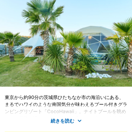
東京から約90分の茨城県ひたちなか市の海沿いにある、
まるでハワイのような南国気分が味わえるプール付きグラ
ンピングリゾート「CocoHawaii」。ナイトプールを眺め
ながら優雅に過ごしたり、無料で入れるサウナや大自然の
続きを読む
中でのバギー体験、ビーチを散歩したり魅力がたくさん。