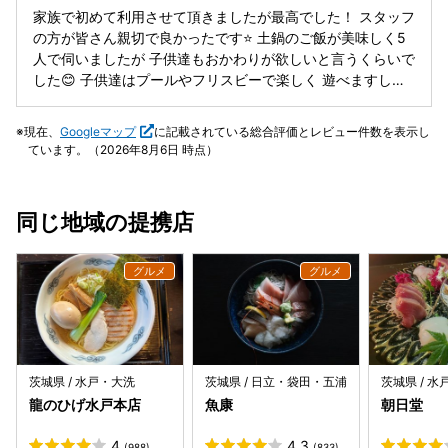
家族で初めて利用させて頂きましたが最高でした！ スタッフ
の方が皆さん親切で良かったです⭐️ 土鍋のご飯が美味しく5
人で伺いましたが 子供達もおかわりが欲しいと言うくらいで
した😊 子供達はプールやフリスビーで楽しく 遊べますし、
ソフトドリンクもフリードリンクで良かったです👍 子供達も
過去一と言うくらい良かったみたいです😆 また利用させて
現在、
Googleマップ
に記載されている総合評価とレビュー件数を表示し
いただきます！ ありがとうございました☺️
ています。（2026年8月6日 時点）
同じ地域の提携店
茨城県 / 水戸・大洗
茨城県 / 日立・袋田・五浦
茨城県 / 
龍のひげ水戸本店
魚康
朝日堂
4
4.3
(988)
(833)