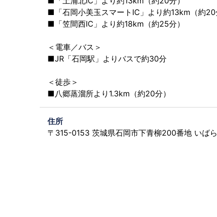
■「土浦北IC」より約13km（約20分）
■「石岡小美玉スマートIC」より約13km（約2
■「笠間西IC」より約18km（約25分）
＜電車／バス＞
■JR「石岡駅」よりバスで約30分
＜徒歩＞
■八郷蒸溜所より1.3km（約20分）
住所
〒315-0153 茨城県石岡市下青柳200番地 