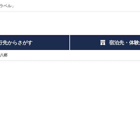
ラベル」
行先からさがす
宿泊先・体験
 八郷