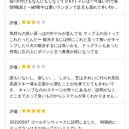
😃⤴️片付けもなんにもしなくてＯＫ❗トイレは一寸遠いので覚
悟❗職員と一緒❗夜中は重いランタンで足元も濡れて辛い❗かい
ちゅうでんとうがほしい❗晴れていれば☆空最高😃⤴️⤴️話し声
やいぬ連れの方も多いのでうるさいのはご愛敬❗お風呂は遠
評価：
いので受付から送迎あり‼️酒がはいってなければ横付けした
車で行ける❗エアーベッドは慣れてないので寝心地最悪😞⤵️⤵️
気持ちの良い原っぱの中ゲルが並んでる マップ上の点々って
寝返りができなかった😄時期的に寒かった❗スタッフは優し
これだったんだ〜 観光するには特にこれと言って無いがキャ
い最高色々遊びができる‼️疲れたが楽しかった最高😃⤴️⤴️
ンプしたり犬の散歩するには良いかも、ドッグランもあった
何気に丘の上にポツンと立つ東屋が絵になってる
評価：
誰もいないし、寂しい。。 しかし、芝はきれいに刈られ安比
高原スキー場を正面から望むことが出来てとてもきれいで
す。 キャンプなのかステージが所々にあるが、説明がなく、
どこまで入って良いものやらシステムが良くわかりませんで
した。
評価：
20230507 ゴールデンウィークに訪問しました。 時期的に
ドッグランはまだやってないようでした。