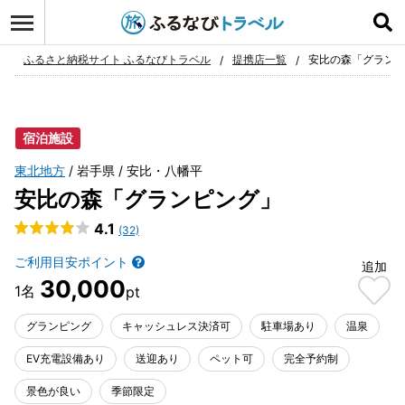
ログイン
お気に入り
ふるさと納税サイト ふるなびトラベル
提携店一覧
安比の森「グラン
宿泊施設
東北地方
岩手県
安比・八幡平
安比の森「グランピング」
4.1
(32)
ご利用目安ポイント
追加
30,000
グランピング
キャッシュレス決済可
駐車場あり
温泉
EV充電設備あり
送迎あり
ペット可
完全予約制
景色が良い
季節限定