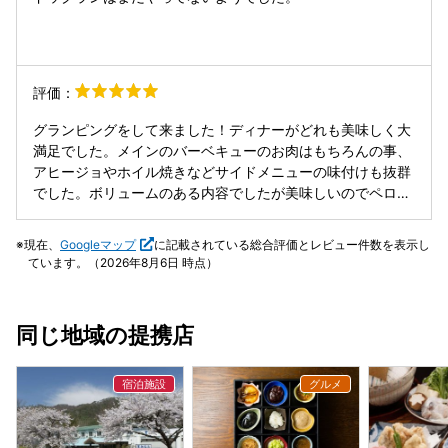
評価：
グランピングをして来ました！ディナーがどれも美味しく大
満足でした。メインのバーベキューのお肉はもちろんの事、
アヒージョやホイル焼きなどサイドメニューの味付けも抜群
でした。ボリュームのある内容でしたが美味しいのでペロリ
と食べられましたよ。準備も後片付けもスタッフの方がやっ
て下さるので、のんびり温泉に浸かったり付近の散策をした
現在、
Googleマップ
に記載されている総合評価とレビュー件数を表示し
り安比グランドの土産屋を覗いたり、ゆったりキャンプが出
ています。（2026年8月6日 時点）
来て最高でした。当日はあいにくの雨でしたが、タープの下
でバーベキューしたので、大丈夫でしたしテントも丈夫なの
で気にせず休めました。テント内は電源もあり、電気ポット
同じ地域の提携店
やライトも完備でテレビはありませんが簡単なホテルの室内
のような感じでホットカーペットもあり夜の寒さ対策も完璧
でした。隣のテントの女子4人組が夜中まで大騒ぎして寝ら
れなかった事だけが最悪でしたが…もし行く際にはテントは
壁ではないので声は普通に聞こえるので、マナーだけは守り
ましょうねσ(^_^;) グランピングサイトでは22時以降はお静