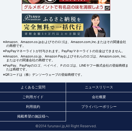
※Amazon、Amazon.co.jpおよびそのロゴは、Amazon.com,Inc.またはその関連会社
の商標です。
※PayPayマネーライトが付与されます。PayPayマネーライトの出金はできません。
※Amazon、Amazon.co.jp、Amazon Payおよびそれらのロゴは、Amazon.com, Inc.
またはその関連会社の商標です。
※PayPay、PayPayのロゴ、ペイペイ、Ｐのロゴは、LINEヤフー株式会社の登録商標ま
たは商標です。
※QRコードは（株）デンソーウェーブの登録商標です。
よくあるご質問
ニュースリリース
ご利用ガイド
会社概要
利用規約
プライバシーポリシー
掲載希望の施設様へ
©2014 furunavi.jp,All Right Reserved.