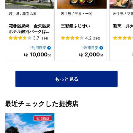
かに、となってますしね。 朝食は安比グランドでバイキング
です。品数がとにかく多くて美味しくてついつい食べ過ぎて
岩手県 / 花巻温泉
岩手県 / 平泉・一関
岩手県 / 花
しまいました。入浴も朝9時までなら何度でも大丈夫なので
朝風呂も満喫しました。１０時のチェックアウト後も安比の
花巻温泉郷 金矢温泉
三彩館ふじせい
割烹 弁
森のレストランでソフトクリームを食べたり、ウサギと戯れ
ホテル銀河パークはな
たりして遊んでから帰って来れます。敷地内、ドッグランや
まき
3.7
4.2
(334)
(386)
釣り堀もあり様々な楽しみ方が出来ると思いますよ。 グラン
ご利用目安
ご利用目安
ピングサイトのスタッフの方々も気持ちの良い接客で爽やか
10,000
2,000
な方々ばかりでしたので、私達も気持ち良く楽しい思い出と
して帰って来れました。普通のキャンプも楽しいですが、ち
ょっと贅沢な気分を味わえるグランピングはまた絶対に行き
たいし、あのお料理は食べてみる価値ありだと思います。お
もっと見る
ススメします！
最近チェックした提携店