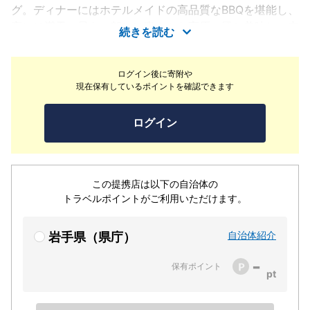
グ。ディナーにはホテルメイドの高品質なBBQを堪能し、
夜には満天の星を、朝には爽やかな高原の風と美味しい空
続きを読む
気をお楽しみ下さい。また、ペットと一緒にお泊りいただ
ける専用のテントサイト（ペットサイト）もご用意してお
ログイン後に寄附や
ります。岩手県の北部に位置し、東北、八幡平の自然の魅
現在保有しているポイントを確認できます
力をゆったりとご満喫いただけるほか、安比高原リゾート
の様々なアクティビティをお楽しみいただけます。高原リ
ログイン
ゾートならではの特別な時間をぜひご体験ください。
この提携店は以下の自治体の
トラベルポイントがご利用いただけます。
自治体紹介
岩手県（県庁）
-
保有ポイント