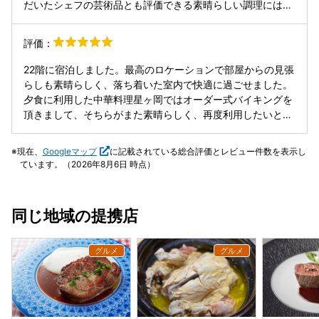
だいたシェフの芸術品とも評価できる素晴らしい調理には感
方が高いと感じました。 利用客も日本人が多く、館内はとて
嘆いたしました。ラウンジスタッフの新しい方がテキパキと
も落ち着いた雰囲気です。最近の騒がしさや混雑に疲れてい
仕事をされているのを見て、今後のより一層の活躍が楽しみ
評価：
る方には、心からおすすめできるホテルだと思います。
となりました。また朝食を2回ともクラブラウンジでいただ
きましたが、大変落ち着いた雰囲気でゆっくり食事をするこ
22階に宿泊しました。最高のロケーションで部屋からの見張
とができ、ラウンジスタッフの素晴らしいサービスもあり、
らしも素晴らしく、落ち着いた室内で快適に過ごせました。
満足いたしました。前回の宿泊の時もクラブラウンジで朝食
夕食に利用した中華料理星ヶ岡ではオーダー式バイキングを
をいただきましたが、我々にとってはオリガミでの朝食より
頂きまして、そちらがまた素晴らしく、再度利用したいと思
クラブラウンジでの食事があっているようです。さらに総支
います。 誰にお勧めしても喜ばれる、そんなホテル、レスト
配人様がクラブラウンジの朝食の様子を確認されている姿を
ランです。
現在、
Googleマップ
に記載されている総合評価とレビュー件数を表示し
拝見して、嬉しく思いました。クラブラウンジの皆様方には
ています。（2026年8月6日 時点）
これからもよろしくお願いいたします
同じ地域の提携店