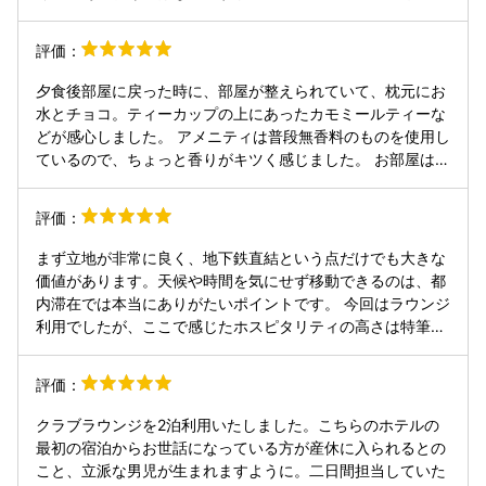
かりでした。 ゆっくり朝食を食べれる環境はとても良かった
です。 特に嬉しかったのが、今まででいちばんのカプチーノ
評価：
が飲めた事です。 後、朝食時に一度席を立ったのですが、受
付のメガネを掛けた女性の方がすでに私の顔と名前を覚えて
夕食後部屋に戻った時に、部屋が整えられていて、枕元にお
くださっていたのには驚き、嬉しかったです。 フィットネス
水とチョコ。ティーカップの上にあったカモミールティーな
利用はリラックスルームなど使えないのは残念でした。 マシ
どが感心しました。 アメニティは普段無香料のものを使用し
ーンは豊富で最新のものです。
ているので、ちょっと香りがキツく感じました。 お部屋は文
句なく素敵でした。 特に障子が気に入りました。 チェック
アウト時間が12時なの慌ただしくなくて嬉しかったです。
評価：
まず立地が非常に良く、地下鉄直結という点だけでも大きな
価値があります。天候や時間を気にせず移動できるのは、都
内滞在では本当にありがたいポイントです。 今回はラウンジ
利用でしたが、ここで感じたホスピタリティの高さは特筆す
べきものがあります。外資系ホテルのラウンジも数多く利用
してきましたが、それらと比べても、こちらは一段階上の
評価：
「丁寧さ」と「おもてなし感」があり、非常に満足度が高か
ったです。過剰ではなく、しかし常に目が行き届いている、
クラブラウンジを2泊利用いたしました。こちらのホテルの
そのバランスが絶妙でした。 客室についても申し分なく、設
最初の宿泊からお世話になっている方が産休に入られるとの
備・清潔感ともに高水準で、景色も素晴らしいです。同価格
こと、立派な男児が生まれますように。二日間担当していた
帯の外資系ホテルに泊まるより、総合的な満足度はこちらの