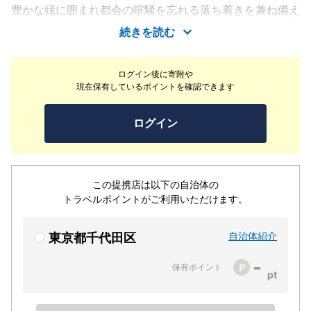
豊かな緑に囲まれ都会の喧騒を忘れる落ち着きを兼ね備え
ています。14 室のスイートルームを含む全 251 室の客室
続きを読む
のほか多彩なレストラン & バー、20m のインドアプール
を有する会員制フィットネスクラブ、スパ ＆ バーバーを
ログイン後に寄附や
完備しています。世界中から訪れるゲストに、洗練された
現在保有しているポイントを確認できます
和のたしなみで日常から解き放たれた「和らぎ」をお届け
する世界にひとつだけのホテルです。
ログイン
この提携店は以下の自治体の
トラベルポイントがご利用いただけます。
自治体紹介
東京都千代田区
-
保有ポイント