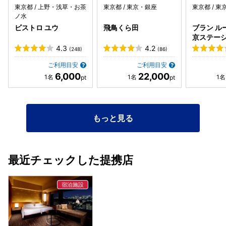
東京都 / 上野・浅草・お茶
東京都 / 東京・銀座
東京都 / 
ノ水
ビストロ ユウ
飛鳥くら田
ブラン ル
京ステー
内）
4.3
4.2
(248)
(86)
ご利用目安
ご利用目安
6,000
22,000
もっと見る
最近チェックした提携店