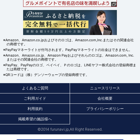
※Amazon、Amazon.co.jpおよびそのロゴは、Amazon.com,Inc.またはその関連会社
の商標です。
※PayPayマネーライトが付与されます。PayPayマネーライトの出金はできません。
※Amazon、Amazon.co.jp、Amazon Payおよびそれらのロゴは、Amazon.com, Inc.
またはその関連会社の商標です。
※PayPay、PayPayのロゴ、ペイペイ、Ｐのロゴは、LINEヤフー株式会社の登録商標ま
たは商標です。
※QRコードは（株）デンソーウェーブの登録商標です。
よくあるご質問
ニュースリリース
ご利用ガイド
会社概要
利用規約
プライバシーポリシー
掲載希望の施設様へ
©2014 furunavi.jp,All Right Reserved.