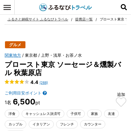
ログイン
お気に入り
ふるさと納税サイト ふるなびトラベル
提携店一覧
プロースト東京 ソ
グルメ
関東地方
東京都
上野・浅草・お茶ノ水
プロースト東京 ソーセージ＆燻製バ
ル 秋葉原店
4.4
(288)
ご利用目安ポイント
追加
6,500
洋食
キャッシュレス決済可
子供可
家族
友達
カップル
イタリアン
フレンチ
カウンター