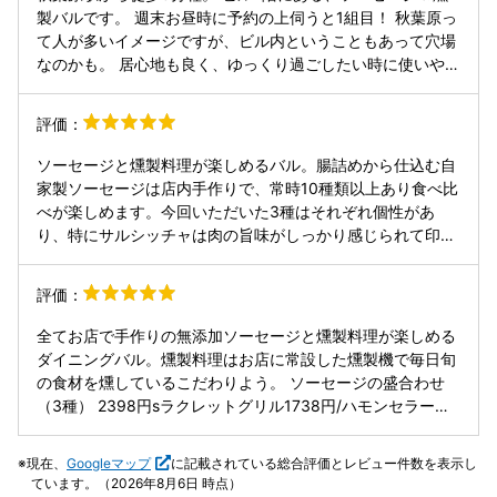
ではなく連れと2人でデート利用したいとつくづく感じた夜
製バルです。 週末お昼時に予約の上伺うと1組目！ 秋葉原っ
だった。
て人が多いイメージですが、ビル内ということもあって穴場
なのかも。 居心地も良く、ゆっくり過ごしたい時に使いやす
い印象です✨ ----------Order---------- ■スパニッシュオム
レツ（803円） ■自家製ソーセージプレートランチ（2,000
評価：
円） ■本日のパスタランチ（1,500円） ■自家製燻製3種盛
合わせ（1,188円） 蛍烏賊／鯖／鴨 ■香るエール（803円）
ソーセージと燻製料理が楽しめるバル。腸詰めから仕込む自
■季節のフルーツを漬け込んだブランデー（803円） -------
家製ソーセージは店内手作りで、常時10種類以上あり食べ比
---Review---------- ■スパニッシュオムレツ 見つけるとつ
べが楽しめます。今回いただいた3種はそれぞれ個性があ
いつい頼みたくなっちゃうオムレツ。 ケチャップがたっぷり
り、特にサルシッチャは肉の旨味がしっかり感じられて印象
かかったシンプルなビジュアルが良く、 具もたっぷりで食べ
的でした。燻製4種盛りも香りの違いが楽しめて満足度が高
応えばっちり。 ■自家製ソーセージプレート ・ミニサラダ
いです。お通しの瞬間燻製は煙の演出があり、最初から印象
評価：
／ライスorバケット付き 個人的にこれがとっても良かった！
に残る内容。ラクレットは野菜との相性も良く、全体的に素
その日のおすすめでソーセージ2種が提供されるのですが、
材と仕込みにこだわりを感じる一軒でした。
全てお店で手作りの無添加ソーセージと燻製料理が楽しめる
伺った日は1番人気の【マンダリニ】と男性1番人気の【サル
ダイニングバル。燻製料理はお店に常設した燻製機で毎日旬
シッチャ】 鶏肉と柑橘を使用したマンダリニはナンコツも入
の食材を燻しているこだわりよう。 ソーセージの盛合わせ
っていてコリコリ食感。ヘルシーに見えますが満足度が高い
（3種） 2398円sラクレットグリル1738円/ハモンセラーノ
です。 対してサルシッチャは豚肩ロースに脂身も入っていて
1078円/サーモンタルタル1210円 ソーセージは12種類あり、
ガツンとしたパンチ！ ビールで流し込むのがたまりませ
世界各国のものがある。日本大葉ヴルスト/ギリシャマンダ
ん、、 これでランチかバケット、サラダがついてランチで楽
現在、
Googleマップ
に記載されている総合評価とレビュー件数を表示し
リニ/アメリカチーズヴルストを選択。大葉とマンダリニは
しめるの魅力的だなぁ。 ■本日のパスタ／ジェノベーゼ ・
ています。（2026年8月6日 時点）