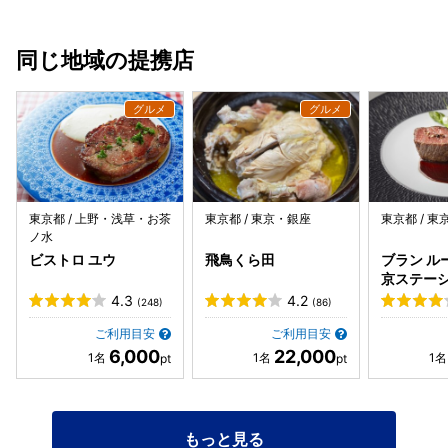
かなりさっぱり。爽やかな風味で食べやすかった。チーズヴ
ミニサラダ付き ビジュアルはしっかりジェノバですが、いた
ルストは濃厚。チーズ好きにはたまらない1品。ラクレット
だくとニンニクがしっかり！ どちらかというとペペロンチー
はチーズがたっぷり自家農園野菜も美味しく満足。
ノな印象です。お味が良い！ ボリュームもしっかりあるの
同じ地域の提携店
で、男性でもきっと満腹になれること間違いなし。 2人で行
って、ソーセージとパスタシェアを個人的に推します！ ■自
家製燻製3種盛合わせ 蛍烏賊／鯖／鴨 計10種からお好みを
選べる燻製。 少量で色々楽しめるのが魅力的ですよねぇ。
個人的には鯖が好み！しっかり薫香がしてお酒が進みます。
■香るエール ■季節のフルーツを漬け込んだブランデー 季
節のフルーツが苺、となればオーダー不可避！ ジュースのよ
うに飲みやすいので女性にもおすすめですが、 中に1粒入っ
東京都 / 上野・浅草・お茶
東京都 / 東京・銀座
東京都 / 
ノ水
た苺はしっかりブランデーが染み染みなのでご注意を！ 個人
ビストロ ユウ
飛鳥くら田
ブラン ル
的にはボンボンいただく感覚で好きでした。笑 都内に複数店
京ステー
舗あるみたいなので、 また何かの機会に伺いたいなと思いま
内）
4.3
4.2
す！ ご馳走様でした✨
(248)
(86)
ご利用目安
ご利用目安
6,000
22,000
もっと見る