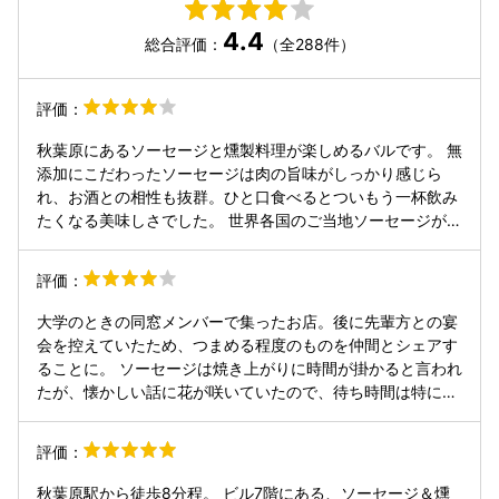
4.4
総合評価：
（全288件）
評価：
秋葉原にあるソーセージと燻製料理が楽しめるバルです。 無
添加にこだわったソーセージは肉の旨味がしっかり感じら
れ、お酒との相性も抜群。ひと口食べるとついもう一杯飲み
たくなる美味しさでした。 世界各国のご当地ソーセージが揃
っていて、食べ比べをしながら旅行気分を味わえるのも楽し
いポイントです。 燻製料理も香りが良く、ビールやワインが
評価：
進みます。店内の雰囲気も良く、友人との食事やデートにも
おすすめ。 秋葉原でゆっくりお酒と食事を楽しみたい時に、
大学のときの同窓メンバーで集ったお店。後に先輩方との宴
また伺いたいお店です。
会を控えていたため、つまめる程度のものを仲間とシェアす
ることに。 ソーセージは焼き上がりに時間が掛かると言われ
たが、懐かしい話に花が咲いていたので、待ち時間は特に気
にならなかった。 3種盛りにしたなかでは、大葉を使った和
風ベースのものが美味しかった！ 飲み放題じゃないのに、メ
評価：
ンバーの飲むペースが早かったので、割り勘にしたらソフト
ドリンク組の私には割高感が…ううっ。 こういった店は大勢
秋葉原駅から徒歩8分程。 ビル7階にある、ソーセージ＆燻