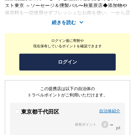
スト東京 ～ソーセージ＆燻製バル〜秋葉原店◆添加物や
保存料を一切使用せずフレッシュなお肉を使い、一から店
内で手作りされたソーセージをお楽しみ頂けます。◆季
続きを読む
節の食材をお店に常設した燻製機で燻し、提供。素材に合
わせた調理方法で仕上げます。◆自慢のソーセージ、燻
ログイン後に寄附や
製料理が楽しめるコースプランは全て飲み放題付きでご用
現在保有しているポイントを確認できます
意しております。◆自家製燻製ウィスキーや世界のクラ
フトビールも楽しめます。
ログイン
この提携店は以下の自治体の
トラベルポイントがご利用いただけます。
自治体紹介
東京都千代田区
-
保有ポイント