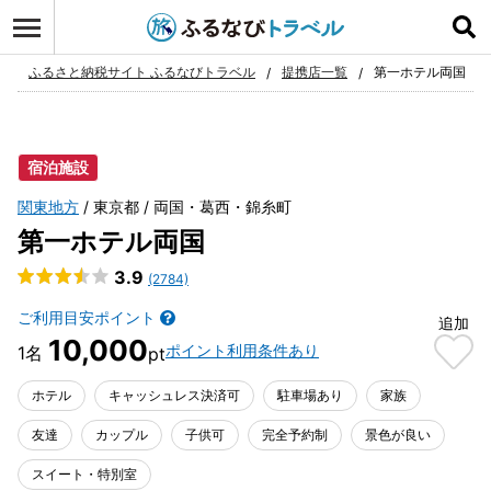
ログイン
お気に入り
ふるさと納税サイト ふるなびトラベル
提携店一覧
第一ホテル両国
宿泊施設
関東地方
東京都
両国・葛西・錦糸町
第一ホテル両国
3.9
(2784)
ご利用目安ポイント
追加
10,000
ポイント利用条件あり
ホテル
キャッシュレス決済可
駐車場あり
家族
友達
カップル
子供可
完全予約制
景色が良い
スイート・特別室