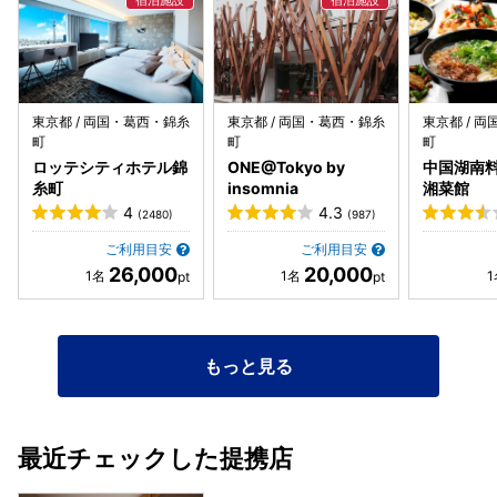
東京都 / 両国・葛西・錦糸
東京都 / 両国・葛西・錦糸
東京都 / 
町
町
町
ロッテシティホテル錦
ONE@Tokyo by
中国湖南料
糸町
insomnia
湘菜館
4
4.3
(2480)
(987)
ご利用目安
ご利用目安
26,000
20,000
もっと見る
最近チェックした提携店