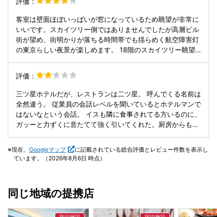
評価：
するには限界があり、家族でできる限りの清掃をし、一応こ
ちらからスタッフに嘔吐してしまいすみません、あそこのテ
客室は壁面ほぼいっぱいが窓になっているため眺望が非常に
ーブルです。とだけ伝えましたが、嫌な顔をしながらわかり
いいです。スカイツリー側ではありませんでしたが高層ビル
ました、と言われて終了でした。 申し訳ない気持ちが一応勝
街が望め、街明かりが落ちる時間帯でも揺らめく航空障害灯
つのですが、 突然のことだったので、自分らで掃除しろ、と
の東京らしい夜景が楽しめます。 18階のスカイツリー眺望
いうことであれば洗剤等渡してくれればやりましたし、これ
フロアは自販機の明かりが強すぎてその映り込みが夜景を台
以上どうすれば良かったのか正解がわからないのでモヤモヤ
無しにしているのでもう少し考えた方が良いかなと思いまし
評価：
しました。 フロントの方々は親切だったので残念です。 ス
た。非常にもったいない… 朝食は朝食有りプランで予約して
カイツリーはかなりよく見えるので、リーズナブルな価格と
いたはずが手違いで朝食なしになっていました。口コミみて
三ツ星ホテルだが、レストランは二ツ星。 呼んでくる名前は
いいそういう意味ではおすすめですが、素泊まり推奨。
いると何度か事例があるみたいなので確認方法は改善すべき
全然違う。 従業員の会話レベルを聞いているとホテルマンで
かなと思います。朝イチにケチつけられるのは良くない。
はないなという会話。 イスも隣に食事されてる方いるのに、
ガッーと力ずくに音たてて強く引いてくれた。厨房からも声
が凄い聞こえてくる。 三ツ星ホテルを目指すなら、もっとホ
テルマンとしての接遇レベルをあげましょう。特にレストラ
現在、
Googleマップ
に記載されている総合評価とレビュー件数を表示し
ンの男性スタッフの方。
ています。（2026年8月6日 時点）
同じ地域の提携店