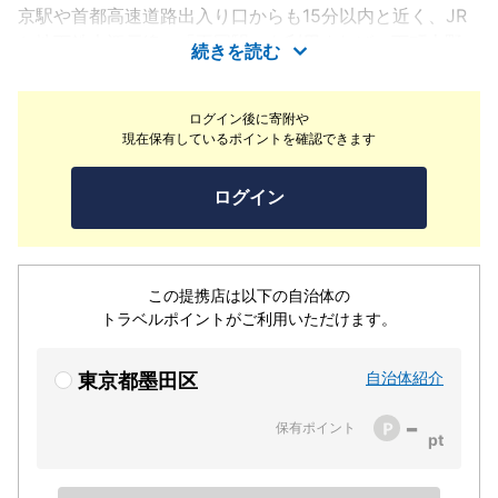
京駅や首都高速道路出入り口からも15分以内と近く、JR
と地下鉄大江戸線の「両国駅」を利用すれば、下町上野・
続きを読む
浅草から人気の原宿・渋谷、話題のお台場・汐留まで東京
周遊が楽しくできます。当ホテルは東京ディズニーリゾー
ログイン後に寄附や
トのグッドネイバーホテルで、TDL観光なら専用バスがホ
現在保有しているポイントを確認できます
テルから発着いたします。2012年に開業した東京スカイ
ツリーへも約1.8kmと近く、当ホテルは東武タワースカイ
ログイン
ツリー株式会社より東京スカイツリーパートナーホテルと
して認定されています。
この提携店は以下の自治体の
トラベルポイントがご利用いただけます。
自治体紹介
東京都墨田区
-
保有ポイント