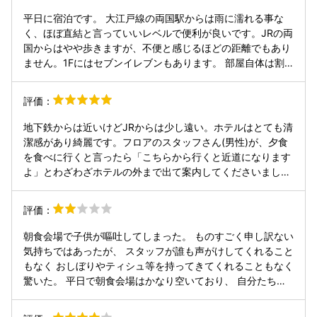
平日に宿泊です。 大江戸線の両国駅からは雨に濡れる事な
く、ほぼ直結と言っていいレベルで便利が良いです。JRの両
国からはやや歩きますが、不便と感じるほどの距離でもあり
ません。1Fにはセブンイレブンもあります。 部屋自体は割
と広めで、やや古さを感じますが、特に気になるような事は
ありません。 宿泊の日は暑くも寒くもなかったので特に不都
評価：
合は感じませんでしたが、集中冷暖らしく、送風しかできな
いとの事でした。まだ4月ではありますが、下旬ですので季
地下鉄からは近いけどJRからは少し遠い。ホテルはとても清
節外れの暑さが来たら辛そうだなと感じました。 朝食に関し
潔感があり綺麗です。フロアのスタッフさん(男性)が、夕食
ては、見た目的には普通な感じがしていましたが、ちゃんこ
を食べに行くと言ったら「こちらから行くと近道になります
が想像以上にとても美味しいです。カレーに関してはスパイ
よ」とわざわざホテルの外まで出て案内してくださいまし
スが比較的強めながら辛さは控えめで、ややアンバランスな
た。良いところを予約できて良かったです。
印象を受けました。 ちゃんこだけは食べた方が良いです。
評価：
朝食会場で子供が嘔吐してしまった。 ものすごく申し訳ない
気持ちではあったが、 スタッフが誰も声がけしてくれること
もなく おしぼりやティシュ等を持ってきてくれることもなく
驚いた。 平日で朝食会場はかなり空いており、 自分たちの
他に5-6組しかゲストがいない状況です。スタッフは3人は
いました。 実際自分たちの手持ちのタオルやティシュで清掃