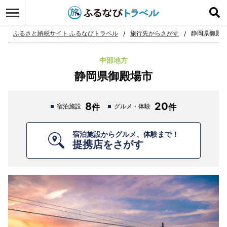
ログイン
お気に入り
ふるさと納税サイト ふるなびトラベル
旅行先からさがす
静岡県御殿
中部地方
静岡県御殿場市
8
20
宿泊施設
グルメ・体験
宿泊施設からグルメ、体験まで！
提携店をさがす