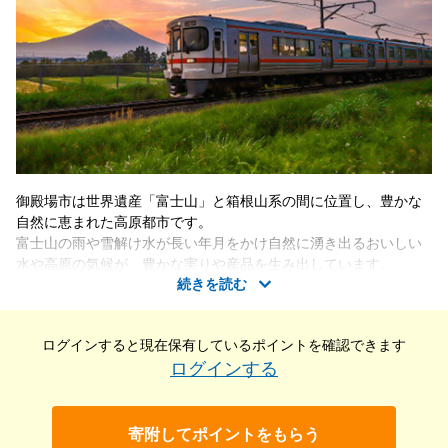
御殿場市は世界遺産「富士山」と箱根山系の間に位置し、豊かな
自然に恵まれた高原都市です。
富士山の雨や雪解け水が長い年月をかけ自然に湧き出るおいしい
水や高原の気候が、豊かな実りや産品を生み出しています。
続きを読む
美しい景観を大切にしながら、都市と自然が調和し、市民と来訪
者が豊かな時間を実感することができるまちの実現を進めていま
す。
ログインすると現在保有している
ポイントを確認できます
地域資源や新エネルギーの活用などの環境負荷の低減による「エ
ログインする
コ・ガーデンシティ」に向けた取り組みや地域全体で子どもたち
を守り育てる子育て支援、交通の利便性を活かした観光振興にも
力を入れています。
寄附してポイントをもらう