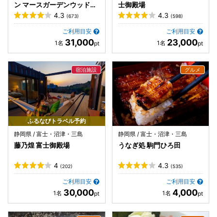
ン マースガーデンウッド御
士御殿場
殿場
4.3
4.3
(673)
(598)
ご利用目安
ご利用目安
31,000
23,000
ふるなびトラベル予約
静岡県 / 富士・沼津・三島
静岡県 / 富士・沼津・三島
藤乃煌 富士御殿場
うなぎ処 駒門ひろ田
4
4.3
(202)
(535)
ご利用目安
ご利用目安
30,000
4,000