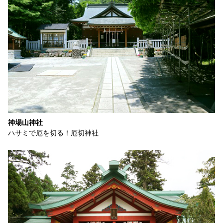
神場山神社
ハサミで厄を切る！厄切神社