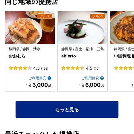
同じ地域の提携店
で対応できません」と言われ、その後「時間によっては対応
頼む際には専用のWi-FiがあったがiPhoneでは繋がらなかっ
できる場合もあるので、必ずお電話してください」と説明が
た。ただのみずを頼んだのだが出てくるまでに凄い時間がか
変わりました。状況によるのは理解できますが、最初の案内
かった。 部屋は素敵だったがベッド？布団？が煎餅みたいな
に少し不信感を覚えました。 無料サービスや館内施設は魅力
極薄で中敷とかもなくシーツが一枚下に敷いてあるだけだっ
的でしたが、宿泊料金を考えると期待していた満足度には届
た。 夜食時間が決まっているため19時からの夕飯にされる
かず、残念ながら「また利用したい」とは思えませんでし
と夜食はほぼ食べれない。不公平がある。3食提供っておか
た。設備や清掃、サービス面が改善されれば、より素敵な宿
しい。
になると思います。
静岡県 / 静岡・清水
静岡県 / 富士・沼津・三島
静岡県 / 
おおむら
abierto
中国料理 
4.3
4.5
(195)
(70)
ご利用目安
ご利用目安
3,000
6,000
もっと見る