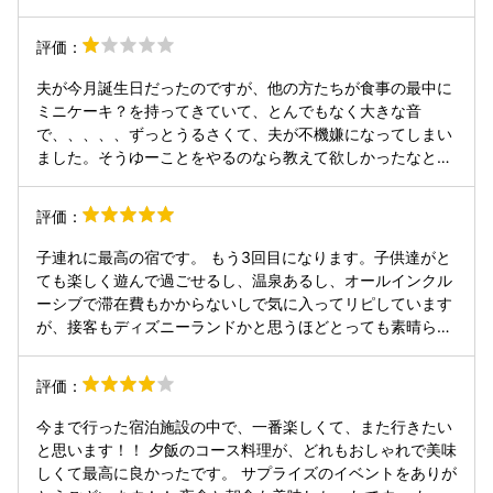
評価：
夫が今月誕生日だったのですが、他の方たちが食事の最中に
ミニケーキ？を持ってきていて、とんでもなく大きな音
で、、、、、ずっとうるさくて、夫が不機嫌になってしまい
ました。そうゆーことをやるのなら教えて欲しかったなと思
います。 とんでもなくうるさいです。 あと客室、絨毯の部
分が臭くて困りました。 風呂場は暑いですね。どんなに早く
評価：
出たくても着替えている最中に湯上がりに汗をかいてしまい
部屋で汗が乾いて娘が風邪気味になってしまいました。もう
子連れに最高の宿です。 もう3回目になります。子供達がと
少しでいいのでなんとかなりませんか。 食事はゆっくりすぎ
ても楽しく遊んで過ごせるし、温泉あるし、オールインクル
てお腹が空いてすいて食べ物がなくてなくて、、、 来る場所
ーシブで滞在費もかからないしで気に入ってリピしています
を間違えました。
が、接客もディズニーランドかと思うほどとっても素晴らし
いです。どの方も、特に若い男性達の接客が素晴らしいのに
は感動しました。 また伺うと思います。
評価：
今まで行った宿泊施設の中で、一番楽しくて、また行きたい
と思います！！ 夕飯のコース料理が、どれもおしゃれで美味
しくて最高に良かったです。 サプライズのイベントをありが