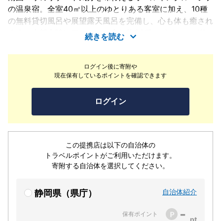
の温泉宿。全室40㎡以上のゆとりある客室に加え、10種
の無料貸切風呂や展望露天風呂を完備し、心も体も癒され
ます。夕朝食時はアルコール含む約80種のドリンクが飲
続きを読む
み放題で、カラオケ・ビリヤード・卓球など20種以上の
無料アクティビティも充実。敷地内の別館「アンダピン
ログイン後に寄附や
グ」では、自然の中で遊び心ある滞在を楽しめ、カップル
現在保有しているポイントを確認できます
やファミリー、グループ旅行にも最適です。非日常のひと
ときを心ゆくまでお過ごしください。
ログイン
この提携店は以下の自治体の
トラベルポイントがご利用いただけます。
寄附する自治体を選択してください。
自治体紹介
静岡県（県庁）
-
保有ポイント