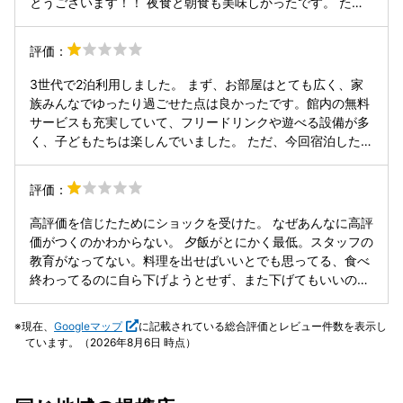
とうございます！！ 夜食と朝食も美味しかったです。 た
だ、それぞれの料理を少しずつ取って食べたのに、お腹がい
っぱいで食べたい料理を全て食べられなかったのが残念です
評価：
😂 イベントが沢山あって楽しかったです！！ 探しもの企画
でホテル内を何往復したか分からないほどです🤣いい運動に
3世代で2泊利用しました。 まず、お部屋はとても広く、家
なり、ぐっすり眠れました😆 手作りイベントは、自分のペ
族みんなでゆったり過ごせた点は良かったです。館内の無料
ースで作業が出来て楽しかったです。 材料費も無料になって
サービスも充実していて、フリードリンクや遊べる設備が多
いるのが信じられないです🥹 ただ、会場の場所が分かりにく
く、子どもたちは楽しんでいました。 ただ、今回宿泊した別
かったです。 系列宿泊施設のフロントスタッフさんに3回聞
館については残念な点がいくつかありました。 別館にはエレ
いてたどり着けました。 欲を言えば、2回目に聞いた時に、
ベーターがなく、キャリーバッグを階段で運ぶのがとても大
評価：
会場へ正しい方向に進んでいるのか目視して欲しかったで
変でした。本館には荷物運びをお手伝いしますという案内が
す。 送迎車が分かりやすいデザインなので、助かりました。
ありましたが、別館にはスタッフがおらず、自分たちで運ぶ
高評価を信じたためにショックを受けた。 なぜあんなに高評
安全運転ありがとうございます！！ 新人スタッフさん🔰が何
しかありませんでした。エレベーターがないことや、荷物の
価がつくのかわからない。 夕飯がとにかく最低。スタッフの
人かいましたが、本当に新人さんなのか信じられない素敵な
サポート体制については改善を期待したいです。 また、部屋
教育がなってない。料理を出せばいいとでも思ってる、食べ
おもてなしで、びっくりしました。心身ともに大変なお仕事
の清掃も行き届いているとは感じられませんでした。枕元の
終わってるのに自ら下げようとせず、また下げてもいいのか
だと思いますが、どうか楽しく長く働き続けられますよう願
棚には白い埃がたまっており、布団と壁の間にはゴミや髪の
聞くこともけず、空いてるスペースに置くだけ。お祝い毎の
っています✨
毛が落ちていました。さらに、コーヒー用のパウダーミルク
ケーキサービスの際真っ暗にされ手元がほぼ見えず食事がす
現在、
Googleマップ
に記載されている総合評価とレビュー件数を表示し
には賞味期限切れのものが混ざっていて、衛生管理にも不安
すまない。お祝いサービスを頼んでないテーブル席の客席に
ています。（2026年8月6日 時点）
を感じました。 チェックアウト時には、雨だった場合に荷物
は配慮が全くなく、そのサービスのために冷えた料理が出さ
を運んでいただけるか受付の女性スタッフに伺いましたが、
れた。コースと聞いていたがしっかりとした接客、料理の提
最初は「チェックアウト時間ギリギリだと従業員が少ないの
供ができないのにコースである必要があるのか。 ドリンクを