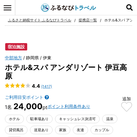
ログイン
お気に入り
ふるさと納税サイト ふるなびトラベル
提携店一覧
ホテル&スパ アン
宿泊施設
中部地方
静岡県
伊東
ホテル&スパ アンダリゾート 伊豆高
原
4.4
(1417)
ご利用目安ポイント
追加
24,000
ポイント利用条件あり
ホテル
駐車場あり
キャッシュレス決済可
温泉
貸切風呂
送迎あり
家族
友達
カップル