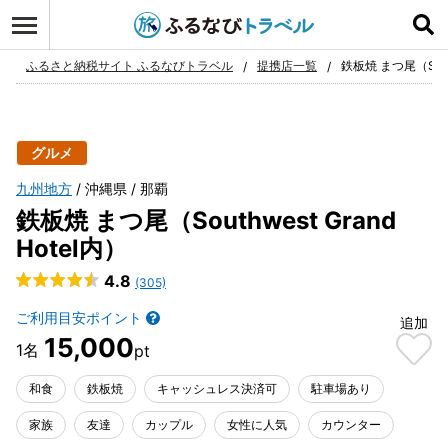
ログイン
お気に入り
ふるさと納税サイト ふるなびトラベル
提携店一覧
鉄板焼 まつ尾（South
グルメ
九州地方
沖縄県
那覇
鉄板焼 まつ尾（Southwest Grand
Hotel内）
4.8
(305)
ご利用目安ポイント
追加
15,000
和食
鉄板焼
キャッシュレス決済可
駐車場あり
家族
友達
カップル
女性に人気
カウンター