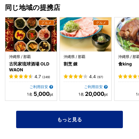
同じ地域の提携店
沖縄県 / 那覇
沖縄県 / 那覇
沖縄県 / 那
古民家琉球酒場 OLD
割烹 錬
食king
WAON
4.7
4.4
(249)
(97)
ご利用目安
ご利用目安
5,000
20,000
もっと見る