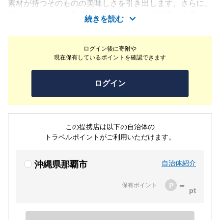
素材が持つそのものの美味しさを引き出します。さらに、
用意する新鮮な島野菜は、シェフ自ら地元市場で厳選した
続きを読む
もの。それを、焼きや蒸しなどの多様な調理法で仕上げま
す。鮮魚は、近くの泊漁港から新鮮なものをご用意。こだ
ログイン後に寄附や
わり抜いた贅沢なコース、五感で存分にご堪能いただけま
現在保有しているポイントを確認できます
す。
ログイン
この提携店は以下の自治体の
トラベルポイントがご利用いただけます。
自治体紹介
沖縄県那覇市
-
保有ポイント