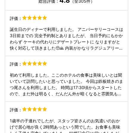
4.8
総合評価：
（全305件）
評価：
誕生日のディナーで利用しました。 アニバーサリーコースは
3日前までの 完全予約制とありましたが、 当日予約にもかか
わらず ケーキの代わりにデザートプレートに なりますがと
快く対応して頂きました🥺🙏 内装がかなりラグジュアリーで
非日常感!!✨️なのですが、 スタッフの皆さんの気さくな接客
のおかげで 緊張せず終始リラックスして 過ごすことができ
評価：
ました。 肝心のお料理ですが、 コース全てのお料理が本当
に美味しくて 感激でした〜🥹💕 とくに燻製した卵黄とお肉
初めて利用しました。ここのホテルの食事は美味しいとは聞
を 一緒にいただくすき焼きが 格別に美味しくて、 残ったた
いていて訪問したいと思っていました。 今回は鉄板焼きのま
れで食べる卵かけご飯は 感動の美味しさでした!!3合食べた
つ尾さんを利用しました。 時間は17:30頃からスタートした
い!! 大好きなオマール海老も新鮮で 焼き加減が絶妙で唸る美
ので、まだ外は明るく、だんだん外が暗くなると雰囲気も変
味しさでした…🥹 お皿やグラスもこだわって選ばれていると
わりまたそれはよかったです。人もいないので静かに食事が
の事で、それも楽しみのひとつでした。 お料理を担当してく
でき、あまりガヤガヤしてないほうがいい方は、早めの時間
評価：
ださった大城さんは 本当に手際もよく、ずっと見ていられま
がオススメです！ 観光客や海外の方もいるので、その中には
した!! お料理に関するトークも楽しかったです。 この上ない
お子様もいます。 なのでゆっくり、雰囲気も含めて楽しみた
1歳半の子連れでしたが、スタッフ皆さんのお気遣いのおか
素敵な時間を過ごすことができ、とても幸せでした。 これか
いのであれば、早く行かれると味わえるのではないかと。タ
げで居心地が良く2時間あっという間でした。お食事も美味
らも通わせて頂きたいと思います。 ご馳走様でした（๑ ᷇ 𖥦
イミングによってはそうでない時もあるとは思います。 予約