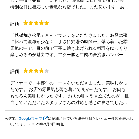
しく子供も完食していました。 結婚記念日に伺いましたが、
᷆๑)♡
時に確認されるといいと思います。 駐車場は利用していない
特別な日に相応しい素敵なお店でした。 また伺います！あり
のでわかりませんが、ホテルなので利用できるとは思います
がとうございました。
が、念のため確認はしてください。 料理は前菜から始まっ
評価：
て、目の前で一品一品丁寧に調理して頂けます。 焼き加減も
ちゃんと伝えると、希望通りになると思います。 特にレアが
「鉄板焼き松尾」さんでランチをいただきました。お昼は夜
大好きな方は、焼き加減をちゃんと伝えたほうがいいと思い
に比べて混雑が少なく、まさに穴場の時間帯。落ち着いた雰
ます。柔らかく、いい感じに出してくれます。 写真はミディ
囲気の中で、目の前で丁寧に焼き上げられる料理をゆっくり
アムレアのフィレです。 お肉も柔らかくて美味しかったで
楽しめるのが魅力です。アグー豚と牛肉の合挽きハンバーグ
す。 私はお酒は飲まず、ノンアルコールでした。 ビールは
は、鉄板の上でじっくり火を通す様子を眺めているだけで期
オリオンビールが生とノンアルでありたした。 2杯目は葡萄
待が高まり、一口食べればそのふっくら感と肉汁の旨さに納
ジュース🍇ですが、とっても濃厚で美味しかったです。また
評価：
得。すき焼き風のお肉に添えられた可愛いサイズのご飯も相
おかわりしたくなるような味です😋 3杯目はみかんジュース
性抜群で、思わず笑顔になる組み合わせでした。序盤はオリ
🍊を頂きました。 これも甘みもあるけど、さっぱりしてたか
ディナーで、本部牛のコースをいただきました。美味しかっ
オンビールで喉を潤しつつ、赤ワインはメニュー外のものま
な。 ランチもやっているみたいなので、次回はランチでも来
たです。 お店の雰囲気も落ち着いて良かったです。 お肉も
で出してくれる心遣いが嬉しい。今日のフィレ肉は赤城牛
てみたいと思います。 ごちそうさまでした😊
もちろん美味しかったです。 お肉の味を引き立てたのが、担
で、やわらかく上品な味わいに大満足。〆のガーリックライ
当していただいたスタッフさんの対応と感じの良さでした♪
スは罪悪感を抱きつつも、香りと旨みのバランスが絶妙で最
社員教育が行き届いているのだとは、思いましたがそれ以上
後まで美味しくいただきました。PDSホテル自体の雰囲気も
に丁寧で感じ良くとっても楽しい時間となりました。
現在、
Googleマップ
に記載されている総合評価とレビュー件数を表示し
良く、今日は昼でしたが次はぜひ夜に来たいと思える素敵な
ています。（2026年8月6日 時点）
お店です。