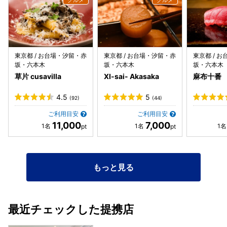
屋が可愛らしく整えられていて、とても嬉しかったです。す
でに使ったタオルもそのタイミングで交換されていて、細や
かな気配りを感じました。 チェックイン時や館内案内も丁寧
で、スタッフの方の説明もわかりやすく、滞在中ずっと気持
ちよく過ごせました。 ラウンジアクセスはありませんでした
東京都 / お台場・汐留・赤
東京都 / お台場・汐留・赤
東京都 / 
が、それを差し引いても宿泊体験としては非常に満足です。
坂・六本木
坂・六本木
坂・六本木
食事、部屋、サービスのすべてを含めて、また泊まりたいと
草片 cusavilla
XI-sai- Akasaka
麻布十番
思えるホテルでした。記念日や少し特別な東京滞在にもおす
すめです。
4.5
5
(92)
(44)
ご利用目安
ご利用目安
11,000
7,000
もっと見る
最近チェックした提携店