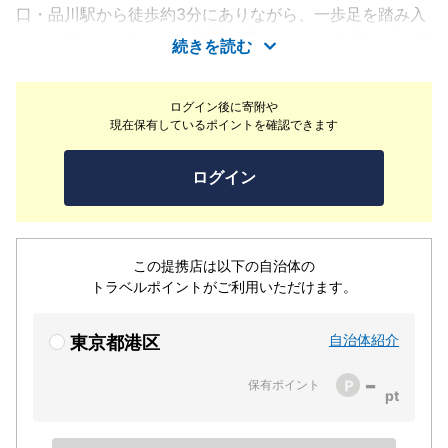
口・品川駅から徒歩約3分にありながら、一歩足を踏み入
れると静けさに包まれた空間が広がります。全室にブロア
続きを読む
バスを完備した快適な客室には、随所に「桜」のデザイン
が散りばめられ、日本の伝統的な技法である「編む」をコ
ログイン後に寄附や
ンセプトとした装飾など、モダンな中にも和の情緒を感じ
現在保有しているポイントを確認できます
ていただくことができます。日本庭園が織りなす四季折々
の表情とともに、心と身体が満たされる上質なリラックス
ログイン
ステイをご体感ください。
この提携店は以下の自治体の
トラベルポイントがご利用いただけます。
自治体紹介
東京都港区
-
保有ポイント