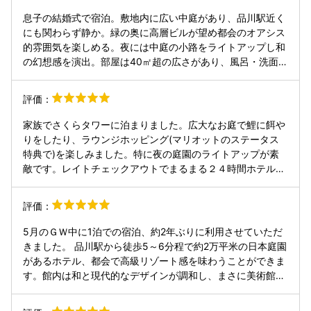
息子の結婚式で宿泊。敷地内に広い中庭があり、品川駅近く
にも関わらず静か。緑の奥に高層ビルが望め都会のオアシス
的雰囲気を楽しめる。夜には中庭の小路をライトアップし和
の幻想感を演出。部屋は40㎡超の広さがあり、風呂・洗面と
トイレが独立しているのが良い。スタッフのつかず離れずで
気の利いたサービスも素晴らしい。地下1階にスパ・サウナ
評価：
があり、楽しみにしていたが最終入場時間（22時）に間に合
わず利用できず。残念。次回は利用したい。 朝食は1階のカ
家族でさくらタワーに泊まりました。広大なお庭で鯉に餌や
フェでビュッフェを頂いた。エッグベネディクトやトリュフ
りをしたり、ラウンジホッピング(マリオットのステータス
香るオムレツが人気。基本洋食を堪能したが、和食も侮れ
特典で)を楽しみました。特に夜の庭園のライトアップが素
ず。焼鮭に程よい脂が乗っており白飯が進む。
敵です。レイトチェックアウトでまるまる２４時間ホテルか
ら出ずに過ごしましたが、何しろ3棟のホテルを行き来でき
る仕様でもあり、時間が足りないくらいでした。スタッフの
評価：
方々の対応もとても丁寧です。GWで人は多めでしたが、敷
地も広くゆったりした気分で過ごせました。お部屋のお風呂
5月のＧＷ中に1泊での宿泊、約2年ぶりに利用させていただ
にブロアバスが付いていたのも良かったです。夕方のカクテ
きました。 品川駅から徒歩5～6分程で約2万平米の日本庭園
ルタイムはラウンジに入るのに少し待つようでした。
があるホテル、都会で高級リゾート感を味わうことができま
す。館内は和と現代的なデザインが調和し、まさに美術館の
ような雰囲気でした。日本人と外国人のお客様は体感半々
位、非日常感を味わえます。 部屋はエグゼクティブコーナー