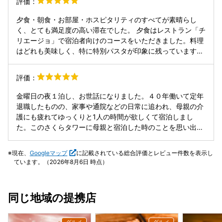
評価：
キングにアップグレードいただき、高層階コーナーの広い窓
から新緑木々の奥に東京タワーや高輪ゲートウェイのビルを
夕食・朝食・お部屋・ホスピタリティのすべてが素晴らし
眺めることができました。 クラブラウンジも敷地内にある3
く、とても満足度の高い滞在でした。 夕食はレストラン「チ
か所巡ることができ、それぞれ趣向を凝らした内装、イブニ
リエージョ」で宿泊者向けのコースをいただきました。料理
ングカクテルや軽食があり、日本庭園を通ってホッピングを
はどれも美味しく、特に特別パスタが印象に残っています。
楽しむことができました。夜のライトアップやイルミネーシ
グラスワインは一番手頃なものを選びましたが、それでもと
ョンが魅力的です。食事はレストラン朝食でリストランテカ
ても美味しく、特に白ワインが好みでした。おかわり無料の
評価：
フェチリエージョでの和洋ビュッフェをいただきました。卵
パンも嬉しく、なかでもミルクパンがとても美味しかったで
料理のオーダーが出来るも、味や品数はまあ普通、これなら
す。 朝食も本当に美味しかったです。オムレツはふわふわ、
金曜日の夜１泊し、お世話になりました。４０年働いて定年
ばクラブラウンジ朝食でも十分かも。その他地下1階にサウ
ベーコンはカリカリ、ミートローフはとろとろで、ハムはず
退職したものの、家事や通院などの日常に追われ、母親の介
ナ＆ジャグジーがあり、ロッカーやタオル貸出有で滞在中3
っと食べていたいくらい好みでした。特に印象的だったのは
護にも疲れてゆっくりと1人の時間が欲しくて宿泊しまし
回も利用、リフレッシュできました。但しジェットバスはさ
サーモンマリネとフレンチトーストです。フレンチトースト
た。このさくらタワーに母親と宿泊した時のことを思い出
ほど広くはなく、敷地内各ホテル宿泊客も利用できる為か夜
は、ナイフを縦に入れるだけでギコギコせず下までスッと切
し、うるうるしました。日常に疲れて1人になりたくなった
はタイミングによって混み合っていました。 ホテルスタッフ
れるほどやわらかく、朝から幸せな気持ちになりました。 ま
ら、また、こちらに宿泊したいと思います。清潔で優雅で静
の方々は、さすがプリンスホテルとしてのスキルを兼ね備え
現在、
Googleマップ
に記載されている総合評価とレビュー件数を表示し
た、スタッフの方々がよく見てくださっていて、ブッフェで
かなので心ゆくまでゆっくりできます。余談ですが最近太り
ていて、フロントやクラブラウンジ、レストランでの対応が
ています。（2026年8月6日 時点）
ありがちな「お皿がテーブルにたまる」ようなこともなく、
気味なのでインルームダイニングのメニューにダイエットし
スマート且つきっちりされていました。 レイトチェックアウ
終始気持ちよく食事ができました。夕食も朝食も、食事を楽
てる人向けメニューがあると嬉しいかなと。たとえば糖質ゆ
トも今回14時まで適用、同チェックアウト後もクラブラウン
しみに泊まる価値があると感じます。 お部屋はエグゼクティ
るゆるオフのデザートとかでしょうか。なんて勝手なことを
ジを利用させてもらい、おかげで楽しい滞在となりました。
同じ地域の提携店
ブフロアにアップグレードしていただいたこともあり、とて
書きましたが、お許しください。今後ともよろしくお願いし
ぜひまた利用したいと思います！ありがとうございました。
も広く、おしゃれで快適でした。夕食で部屋を空けている間
ます。
にベッドメイクのサービスが入っており、戻ったときにお部