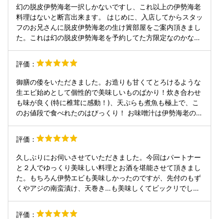
幻の脱皮伊勢海老一択しかないですし、これ以上の伊勢海老
料理はないと断言出来ます。 はじめに、入店してからスタッ
フのお兄さんに脱皮伊勢海老の生け簀部屋をご案内頂きまし
た。これは幻の脱皮伊勢海老を予約してた方限定なのかなと
思いますが、脱皮伊勢海老を食べれるようにしてくれてる企
業努力を垣間見れました。素直に設備やIoTに力を入れてて
評価：
凄いの所感。 そして、肝心の料理ですが、殻ごと食べれるの
が本来の食べ方と言う程、伊勢海老の香りが凄く、旨味も本
御膳の倭をいただきました。お造りも甘くてとろけるような
当に素晴らしかったです。とても幸せなひと時でした。しつ
生エビ始めとして個性的で美味しいものばかり！炊き合わせ
こいようですが、これ以上の伊勢海老料理はないんじゃない
も味が良く(特に椎茸に感動！)、天ぷらも煮魚も極上で、こ
かと思います。 極めつけはスタッフの方々のサービス。これ
のお値段で食べれたのはびっくり！ お味噌汁は伊勢海老の味
もとても嬉しかったです。素敵なお店なので、地元の有力者
噌スープと言ってもいいような、伊勢海老の出汁たっぷりの
しか相手にされてないんじゃないかと少し邪推な不安はあり
味。 追加で頼んだ巨大カンパチ(ブリ)の塩焼きもしょうが醤
評価：
ましたが、そんな事は全くなく素敵なサービスでした。この
油でいただくと皮はパリパリ、脂が乗りまくった身はふわふ
口コミを見た方は、是非とも、お近くに寄った際はご来店頂
わで、プロでしかできない仕事。家族で幸せな時間過ごせま
久しぶりにお伺いさせていただきました。今回はパートナー
くことをお勧めします。ちなみに私は今回の三重旅行で、こ
した、ご馳走様！ で。 追伸 見取り図の間取り図ミステリ
と２人でゆっくり美味しい料理とお酒を堪能させて頂きまし
ちらのお店をメインにしておりましたが、想像以上だったの
ー見ました。さっきのご店主さんが写ってた！！
た。もちろん伊勢エビも美味しかったのですが、先付のもず
でまた再訪したいと思います。
くやアジの南蛮漬け、天巻き…も美味しくてビックリでし
た。スタッフの皆さんも親切で心のこもった対応ありがとう
ございました。おすすめしていただいて日本酒、而今や作も
評価：
美味しく、楽しいひと時を過ごさせて頂きました。