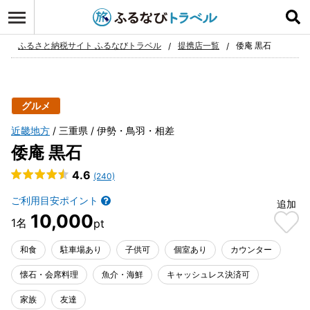
ログイン
お気に入り
ふるさと納税サイト ふるなびトラベル
提携店一覧
倭庵 黒石
グルメ
近畿地方
三重県
伊勢・鳥羽・相差
倭庵 黒石
4.6
(240)
ご利用目安ポイント
追加
10,000
和食
駐車場あり
子供可
個室あり
カウンター
懐石・会席料理
魚介・海鮮
キャッシュレス決済可
家族
友達