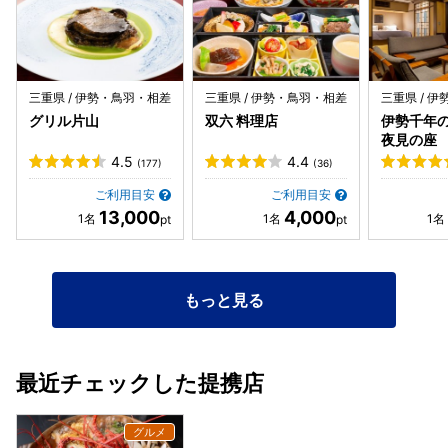
くださり、写真撮影の時間も用意してくれます。特に印象的
だったのは、食事後にスタッフの方が駅までの送迎を自ら申
し出てくださったことです。お店の心のこもったおもてなし
を強く感じました。 味・サービスともに最高で、ぜひまた再
三重県 / 伊勢・鳥羽・相差
三重県 / 伊勢・鳥羽・相差
三重県 / 
訪したいと思える素晴らしいお店です。
グリル片山
双六 料理店
伊勢千年
夜見の座
4.5
4.4
(177)
(36)
ご利用目安
ご利用目安
13,000
4,000
もっと見る
最近チェックした提携店