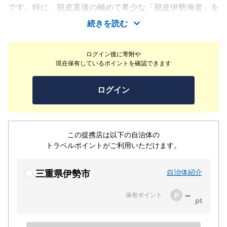
です。特に、脱皮直後の極めて希少な「脱皮伊勢海老」を
安定して提供できる国内唯一の専門店として知られていま
続きを読む
す。殻ごと食べられる柔らかさと濃厚な旨みが特徴の脱皮
伊勢海老のほか、冬の味覚であるふぐ、特産のあわびや松
ログイン後に寄附や
阪牛など、伊勢志摩の誇る旬の食材を贅沢に楽しめます。
現在保有しているポイントを確認できます
アットホームな雰囲気の店内で、カウンター席から個室ま
で完備しており、観光客から地元の方まで広く親しまれて
ログイン
います。「一生涯忘れることのない美味しい記憶」となる
ような贅沢なひとときをご提供いたします。
この提携店は以下の自治体の
トラベルポイントがご利用いただけます。
自治体紹介
三重県伊勢市
-
保有ポイント