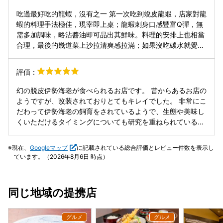
吃過最好吃的龍蝦，沒有之一 第一次吃到蛻皮龍蝦，店家對龍
蝦的料理手法極佳，現宰即上桌；龍蝦刺身口感豐富Q彈，無
需多加調味，略沾醬油即可品出其鮮味。料理的安排上也相當
合理，最後的幾道菜上沙拉清爽感拉滿；如果沒吃碳水就覺得
沒吃飽的人也不用擔心，最後還有兩個大飯糰，絕對不會餓
到。 服務也是沒話說，一開始就會先將兩支龍蝦（軟殼/硬
評価：
殼）端出，供客人拍照確認；尤其是吃飽後，店家主動提出載
客回車站，徹底展現店家極致的待客之道 今まで食べた中で間
幻の脱皮伊勢海老が食べられるお店です。 昔からあるお店の
違いなく一番美味しいロブスターでした。ここ以上のお店は
ようですが、改装されておりとてもキレイでした。 非常にこ
ないと思います。 初めて脱皮したばかりのロブスター（ソフ
だわって伊勢海老の飼育をされているようで、生態や美味し
トシェル）をいただきましたが、お店のロブスターの扱いと
くいただけるタイミングについても研究を重ねられているそ
調理技術は本当に素晴らしく、注文後にさばいてすぐ提供さ
うです。店員さんは伊勢海老中心の生活をされているとのこ
れます。ロブスターの刺身は食感がとても豊かで、ぷりぷり
とで拘りを感じました。伊勢海老について、詳細を丁寧に説
現在、
Googleマップ
に記載されている総合評価とレビュー件数を表示し
とした弾力があり、余計な味付けをしなくても、少し醤油を
明していただき、飼育しているところも少し見学させていた
ています。（2026年8月6日 時点）
つけるだけで十分にその鮮味を楽しめました。 料理の流れも
だくことができました。 お料理はどれも美味しくて、特に伊
非常によく考えられており、最後の数品で提供されるサラダ
勢海老のお刺身は甘味も弾力もあり感動しました。バター焼
がとてもさっぱりしていて、食後の満足感をさらに高めてく
きも柔らかいが食感もあり、香りもよくとても美味しかった
同じ地域の提携店
れます。炭水化物がないと物足りなく感じる方でも心配はい
です。 店員さんも皆さんとても親切でした。 お値段はお高
りません。最後には大きなおにぎりが2つ提供されるので、
めですが、それだけの価値はあると思います。
しっかり満腹になります。 サービスも申し分ありません。最
初にソフトシェルとハードシェルのロブスターを2匹見せて