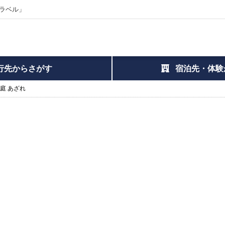
ラベル」
行先からさがす
宿泊先・体験
庭 あざれ