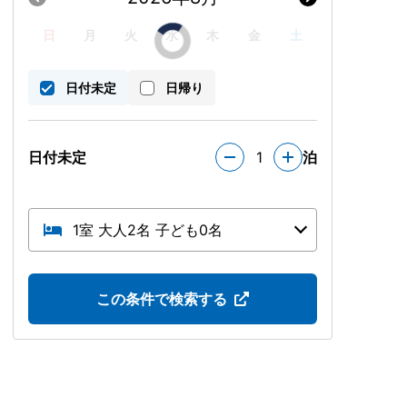
日
月
火
水
木
金
土
日付未定
日帰り
日付未定
1
泊
1室 大人2名 子ども0名
この条件で検索する