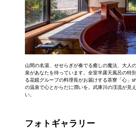
山間の名湯、せせらぎが奏でる癒しの魔法、大人
泉があなたを待っています。全室半露天風呂の特
る花鏡グループの料理長がお届けする茶寮「心」s
の温泉で心とからだに潤いを。武庫川の渓流が見
い。
フォトギャラリー