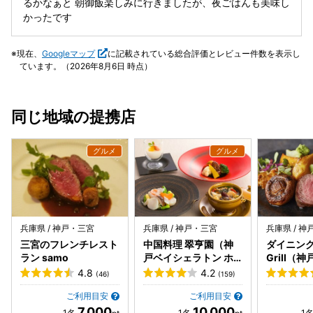
るかなぁと 朝御飯楽しみに行きましたが、夜ごはんも美味し
この後！ おそらく温泉は封鎖してしまっただろうと思いなが
かったです
ら確認したところ… ホテル側は、脱衣所の床の拭き掃除と除
菌のみで、すぐに入浴の再開してました！ ホテル側に女湯の
現在、
Googleマップ
に記載されている総合評価とレビュー件数を表示し
封鎖しないのかと問いただしたら「問題ありません」との返
ています。（2026年8月6日 時点）
事… 私たち夫婦は、もちろん気持ち悪くて温泉には入りませ
んでしたが、事態を知らない他の宿泊の方や日帰りのお客さ
んは、温泉に沢山入られていました。 素足で脱衣所の床を踏
同じ地域の提携店
みながらと入浴してるかと思うと… 女湯の出来事ですが、翌
日には男女入りかわりのシステムなので、男性の方々も知ら
ずに朝から菌まみれのお湯に入っていたかと思われます。 チ
ェックアウト時にこんな処理の仕方でいいのかと問いただし
ても「はい…はい…ご迷惑をお掛けしました…」の繰り返し
宿泊費の交渉をしましたが、全く取り合わない まともなサー
ビスを受けられてないのにきっちり請求されました。 とろと
ろの温泉が楽しみで、3時間も車を走らせて行ったのにホテ
兵庫県 / 神戸・三宮
兵庫県 / 神戸・三宮
兵庫県 / 
ル側の対応の酷さに旅行が台無しになりました！ 今回に事
三宮のフレンチレスト
中国料理 翠亨園（神
ダイニング 
は、チェックアウト時に保健所への連絡、レビューも正直に
ラン samo
戸ベイシェラトン ホ
Grill（
投稿すると伝えると「どうぞ」と言われたので、事細かくレ
テル&タワーズ内）
トン ホテ
4.8
4.2
(46)
(159)
ビューしました。 くれぐれも対応を悪くされた方は、豊岡保
内）
健所へご連絡してください！
ご利用目安
ご利用目安
7,000
10,000