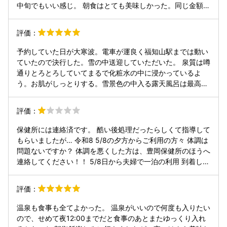
自然と心を癒せるお宿間違いありません
中旬でもいい感じ。 朝食はとても美味しかった。同じ金額で
同じクラスの温泉ホテルの中で上位くらいに美味しい。 温泉
の泉質が気持ちよかったが、サウナのテレビがうるさ過ぎ
評価：
る。露天風呂で浸かりながら鳥のさえずりを楽しみたかった
のに、テレビの音しか何も聞こえなかった。 フロントのサー
予約していた日が大寒波。電車が運良く福知山駅までは動い
ビスや態度は普通。フレンドリーでもなく無愛想でもない。
ていたので決行した。雪の中送迎していただいた。 泉質は噂
夕食にフロントの横にある食事処を利用したけど、態度もち
通りとろとろしていてまるで化粧水の中に浸かっているよ
ょっと失礼だったし味も不味かった。お米は電子レンジでチ
う。お肌がしっとりする。雪景色の中入る露天風呂は最高。
ンしたコンビニ弁当程度だった。
スタッフの方の対応もとても丁寧。客室も広い。 ただ、館
内・お食事会場は寒い。部屋のエアコンも効きが悪いのか全
評価：
く暖かくならない。 お食事は全体的に薄味だが、素材そのも
のの良さを際立たせているのではないかと。ボリュームも私
保健所には連絡済です。 酷い後処理だったらしくて指導して
にはちょうど良い。朝食の卵かけご飯は絶品。 普段は常連さ
もらいましたが… 令和8 5/8の夕方からご利用の方々 体調は
んや日帰りの方でいっぱいらしいが、今回は寒波もあり人が
問題ないですか？ 体調を悪くした方は、豊岡保健所のほうへ
少なくゆっくりと入浴できたし、静かに過ごすことができ
連絡してください！！ 5/8日から夫婦で一泊の利用 到着して
た。 公共交通機関で行くのは大変だが、それでも再訪した
すぐに楽しみだった温泉に入りました。 その後すぐに忘れ物
い。
を取りに脱衣所へ行くと高齢女性が脱衣所で排便してしまい
評価：
お尻や足が汚れた状態を見ました。 薬の副作用によりお腹が
緩くなり、浴槽で便意をもよおしたので急いでトイレに行っ
温泉も食事も全てよかった。 温泉がいいので何度も入りたい
たけど間に合わなかったようで、慌てるのと焦りで動き回
ので、せめて夜12:00までだと食事のあとまたゆっくり入れ
り、連れの方？とタオルで拭き取りしてました。 問題なのは