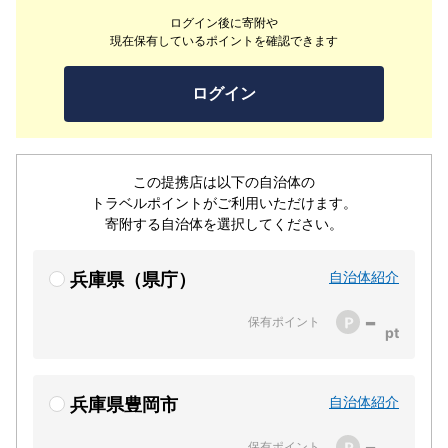
が誇る名牛「但馬牛」を使った「特選但馬牛会席」がおす
ログイン後に寄附や
すめ。石焼でさっとあぶれば、じゅわっととろける甘みと
現在保有しているポイントを確認できます
旨みが口いっぱいに広がります。ご朝食は行列ができる大
人気店「但熊」さんの玉子を使ったたまごかけごはんをは
ログイン
じめとした元気朝食をどうぞ。当館から、城崎温泉までは
車で50分、天橋立までは車で45分となります。
この提携店は以下の自治体の
トラベルポイントがご利用いただけます。
寄附する自治体を選択してください。
自治体紹介
兵庫県（県庁）
-
保有ポイント
自治体紹介
兵庫県豊岡市
-
保有ポイント