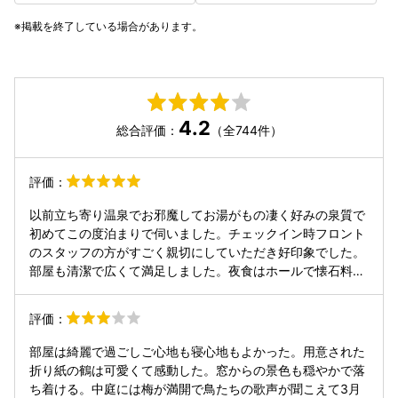
掲載を終了している場合があります。
4.2
総合評価：
（全744件）
評価：
以前立ち寄り温泉でお邪魔してお湯がもの凄く好みの泉質で
初めてこの度泊まりで伺いました。チェックイン時フロント
のスタッフの方がすごく親切にしていただき好印象でした。
部屋も清潔で広くて満足しました。夜食はホールで懐石料理
でお値段を安いプランにしてたのであまり期待していません
でしたが、量も質も大変満足しました。スタッフの方もみな
評価：
さん最高でした。中でもチェックイン時に対応していただい
た清水さんは夜食時にもホールにおられ感じ良く対応してい
部屋は綺麗で過ごしご心地も寝心地もよかった。用意された
ただきました。終始全てにおいて不満な点は全くなく近いう
折り紙の鶴は可愛くて感動した。窓からの景色も穏やかで落
ちにまた、癒されに来たいです。写真はあえて載せませんが
ち着ける。中庭には梅が満開で鳥たちの歌声が聞こえて3月