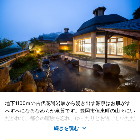
地下1100ｍの古代花崗岩層から湧き出す源泉はお肌がす
べすべになるなめらか泉質です。豊岡市但東町の山々にい
だかれて、都会の喧騒を忘れ、ゆったりとお過ごしいただ
けます。シルク温泉では内湯の他、露天風呂、滝湯、サウ
続きを読む
ナ、寝湯などをお楽しみいただけます。ご夕食は但馬地方