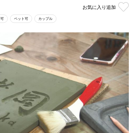
お気に入り
追加
済可
ペット可
カップル