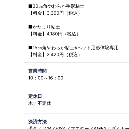
■30㎝角やわらか手形粘土
【料金】3,300円（税込）
■かたまり粘土
【料金】4,180円（税込）
■15㎝角やわらか粘土※ペット足形体験専用
【料金】2,420円（税込）
営業時間
10：00～16：00
定休日
木／不定休
決済方法
現金／JCB／VISA／マスター／AMEX／ダイナ