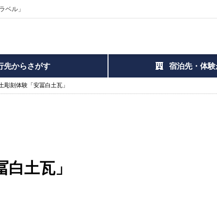
ラベル」
行先からさがす
宿泊先・体験
土彫刻体験「安冨白土瓦」
冨白土瓦」