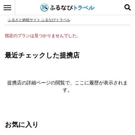
ログイン
お気に入り
ふるさと納税サイト ふるなびトラベル
指定のプランは見つかりませんでした。
最近チェックした提携店
提携店の詳細ページの閲覧で、ここに履歴が表示されま
す。
お気に入り