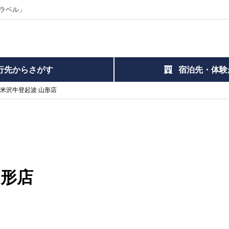
ラベル」
行先からさがす
宿泊先・体験
 米沢牛登起波 山形店
山形店