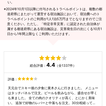
い。
2024年10月1日以降に付与されるトラベルポイントは、複数の都
道府県にまたがって運営する宿泊施設において、宿泊費へのト
ラベルポイントのご利用が1人1泊5万円までとなりますのでご注
意ください。ただし、「特定非常災害」に認定された自治体が
属する都道府県にある宿泊施設は、災害発生日の次にくる10月1
日から1年間上限なくご利用いただけます。
4.4
総合評価：
（全1337件）
評価：
天元台でスキー後の夕食に黄木さんに行きました。 メニュー
はタッチパネルで注文。ビールを飲みながら、盛合せが早く
も来ました。 全ての肉のクオリティが高く、とにかく美味
い。 追加で好物のレバーと中落ちを注文。30分程経っても