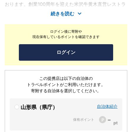
おります。創業100周年を迎えた米沢牛黄木直営レストラ
ン金剛閣では米沢牛焼肉、すき焼き・しゃぶしゃぶ、ステ
続きを読む
ーキの3種の味何処を備えた米沢牛専門レストラン。直営
店ならではの確かな品質と味をお約束。贅を尽くした上質
ログイン後に寄附や
の美食空間です。隣接した精肉店では多彩な米沢牛商品を
現在保有しているポイントを確認できます
お買い上げいただけます。また米沢牛黄木では山形県飲食
店では唯一の国際規格の「食品安全マネジメントシステ
ログイン
ム」ISO22000の認証を取得しています。
この提携店は以下の自治体の
トラベルポイントがご利用いただけます。
寄附する自治体を選択してください。
自治体紹介
山形県（県庁）
-
保有ポイント