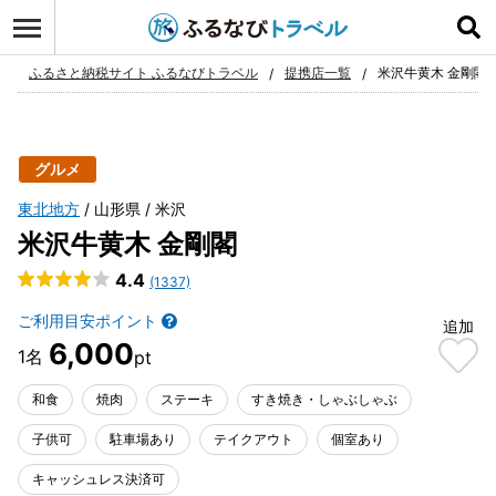
ログイン
お気に入り
ふるさと納税サイト ふるなびトラベル
提携店一覧
米沢牛黄木 金剛閣
グルメ
東北地方
山形県
米沢
米沢牛黄木 金剛閣
4.4
(1337)
ご利用目安ポイント
追加
6,000
和食
焼肉
ステーキ
すき焼き・しゃぶしゃぶ
子供可
駐車場あり
テイクアウト
個室あり
キャッシュレス決済可