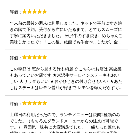
来ないので、店員に確認したところ、すぐ来たので、忘れて
いたのか… しかし、そんな事は気にせずにレバーをいただく
評価：
と、クセが全くなく衝撃的な美味さでした。 その後、ハラミ
等も追加し、なかなかの金額でしたが、納得の美味さで大満
年末前の最後の週末に利用しました。ネットで事前にすき焼
足でした。 店を後にし飲みに行きましたが、店の方に黄木さ
きの階で予約。受付から席にいたるまで、とてもスムーズに
んで食べて来た事をお話しましたが、黄木さんが一番美味い
丁寧に案内いただきました。 米沢牛のすき焼き…めちゃんこ
との回答で、本当に行って良かったです。 これから他店の焼
美味しかったです！この後、旅館でも牛食べましたが、全然
肉が食べられるか不安です。
違いました。 料理だけではなく、店内の内装、店員の方も品
があって、特別なレストランに来たことを実感できます。隣
評価：
の席では、地元の方が年末の接待に使用されてました。 気軽
にネット予約もできるし、場所も、駅と米沢城跡の間で行き
この季節は 窓から見える緑も綺麗で こちらのお店は 高級感
やすい。旅行客にとってもおすすめです
もあっていいお店です ★米沢牛サーロインステーキもおい
しい ★サラダもいい ★おかひじきの付け合せもいい ★あた
しはステーキはレモン醤油が好きで レモンを頼んだらすぐだ
してくれました 山形は三大和牛の米沢牛が、コースで9900
円で食べれるのがほんといい これが銀座だと 3万するんだよ
評価：
とお客様が 言ってたのを思い出します (,,>᎑
土曜日の利用だったので、ランチメニューは焼肉2種類のみ
でした。（もちろんグランドメニューからの注文は可能で
す。） 雰囲気・味共に大変満足でした。 一緒だった連れも