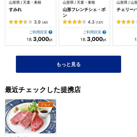
ました。 メインのサーロインステーキは柔らかく、ジューシ
山形県 / 天童・東根
山形県 / 天童・東根
山形県 / 山
ーで美味しかったです。 ステーキと同じくらい楽しみにして
すみれ
山形フレンチシェ・ボ
チェリー
いた肉寿司はまさかの手毬寿司サイズでちょっと残念。 一品
ン
メニューでも肉寿司があったので、これなら別コースと肉寿
3.9
4.3
(40)
(137)
司を最初から注文すれば嫌な気分にならなかったなと思いま
した。 お会計時、レジに店員不在で少し待たされました。
ご利用目安
ご利用目安
3,000
3,000
受付の店員さんはとても感じがよく、次から次へと来るお客
さんをテキパキとさばいてました。 ステーキの明星は4階、
エレベーターもあります。 お店の前には駐車場もあるので、
車の時は便利です。 ステーキは目の前で焼くわけではないの
もっと見る
で心配していた匂いも付きませんでした。
最近チェックした提携店