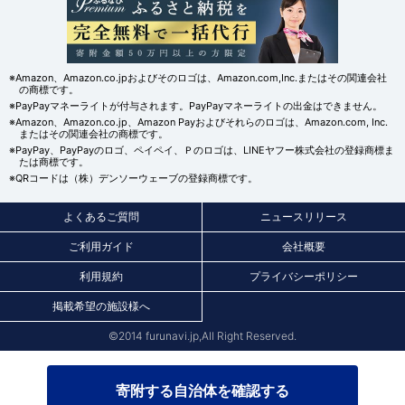
※Amazon、Amazon.co.jpおよびそのロゴは、Amazon.com,Inc.またはその関連会社
の商標です。
※PayPayマネーライトが付与されます。PayPayマネーライトの出金はできません。
※Amazon、Amazon.co.jp、Amazon Payおよびそれらのロゴは、Amazon.com, Inc.
またはその関連会社の商標です。
※PayPay、PayPayのロゴ、ペイペイ、Ｐのロゴは、LINEヤフー株式会社の登録商標ま
たは商標です。
※QRコードは（株）デンソーウェーブの登録商標です。
よくあるご質問
ニュースリリース
ご利用ガイド
会社概要
利用規約
プライバシーポリシー
掲載希望の施設様へ
©2014 furunavi.jp,All Right Reserved.
寄附する自治体を確認する