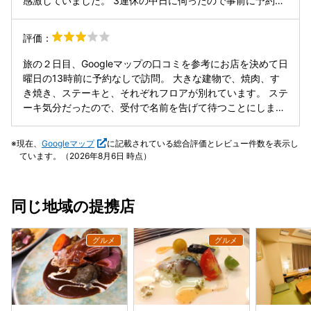
感激していました。 3連休の中日に伺ったので事前に予約し
ました。
評価：
旅の２日目、Googleマップの口コミを参考にお店を決めて日
曜日の13時前に予約なしで訪問。 大きな建物で、焼肉、す
き焼き、ステーキと、それぞれフロアが別れています。 ステ
ーキ気分だったので、受付で名前を告げて待つことにしまし
た。1時間くらい待つと言われましたが実際には席に着いた
のは1時間40分後でした。 こんなに待つなら他店に行けば良
現在、
Googleマップ
に記載されている総合評価とレビュー件数を表示し
かったとこの時点で既に少し後悔しました。 外観から想像し
ています。（2026年8月6日 時点）
ていたよりも席数は少なめで待つのも納得。 なぜか私のテー
ブルにはお花が飾られていませんでした。 悩んだ末に内容の
良さそうなグランドメニューとは別のメニュー表にあった
同じ地域の提携店
9,900円のコースを注文したらコースなので時間がかかると
言われました。 閉店時間が近かったので仕方ないですが、そ
れならそのメニューを出さないとか、このコースは今日は終
了しましたとか言って欲しかったです。 出来た料理からどん
どん提供するということでいいですか？と言われましたが私
も早食いだし、次の予定もあったのでそれで問題はなかった
です。 実際、私より先にいたお客さんよりも早く食べ終わり