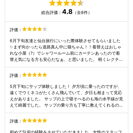
4.8
総合評価：
（全8件）
評価：
6月下旬友達と仙台旅行にいった際体験させてもらいました
✨まず向かったら道路真ん中に猫ちゃん！！着替えはおしゃ
れな小屋（?）でシャワールーム前にカーテンあったので着
替え気になる方も安心だなぁ、と思いました。 軽くレクチャ
ー受けて、スタート。綺麗さと飛んでる魚、揺れに騒ぐ私達
でしたが、たくさん写真撮ってもらいました＾＾ （浅くて危
評価：
ないので飛び込み落ちるのは🙅だそうです！！） また宮城行
った時には行きますネ😊 ありがとうございました！！
5月下旬にサップ体験しました！ 夕方頃に乗ったのですが、
遠くでウミネコがたくさん飛んでいて、夕日も相まって見応
えがありました。 サップの上で寝そべるのも海の水平線が見
えて綺麗でした。 サップの乗り方も丁寧に教えてくれるの
で、初心者でも安心して挑戦できると思います。 2匹の猫ち
ゃんが、乗るときお見送りしてくれたのもすごい可愛かった
評価：
です😁
初めてSUPの経験をさせていただきました。女性のスタッフ