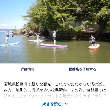
詳細情報
提携店を予約する
宮城県松島湾で新たな観光！これまでになかった湾の楽し
み方。地形的に浅瀬が多い松島湾内。その為、遊覧船では
訪れることができないスポットを地元の女性ガイドがSUP
でご案内するエコツアーです。3.11津波によって失われて
続きを読む
しまった海と人との繋がりを取り戻し、新たな観光でゲス