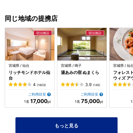
同じ地域の提携店
宮城県 / 仙台
宮城県 / 鳴子
宮城県 / 仙
リッチモンドホテル仙
湯あみの宿 ぬまくら
フォレス
台
ウィズ ア
ビング（
4
3.9
(1603)
(145)
ポリタン
ご利用目安
ご利用目安
内）
17,000
75,000
もっと見る