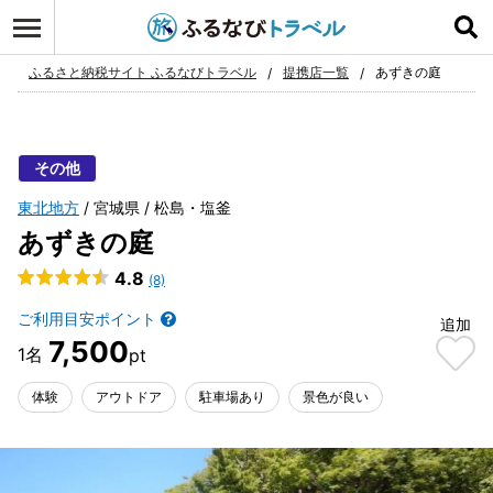
ログイン
お気に入り
ふるさと納税サイト ふるなびトラベル
提携店一覧
あずきの庭
その他
東北地方
宮城県
松島・塩釜
あずきの庭
4.8
(8)
ご利用目安ポイント
追加
7,500
体験
アウトドア
駐車場あり
景色が良い