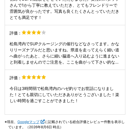
さんで1から丁寧に教えていただき、とてもフレンドリーで
雰囲気が良かったです。写真も良くたくさんとっていただき
とても満足です！
評価：
松島湾内でSUPクルージングの催行などなさってます。かな
りリーズナブルだと思いますね。県道を走ってえらく細い道
へ曲がったあと、さらに細い脇道へ入り込むように進まない
と到着しませんのでご注意を。ここを曲がって下さい的な看
板とか有れば嬉しいけど、なかなかね。迷子なるくらいなら
電話した方が安全かも。
評価：
今日は3時間弱で松島湾内のハゼ釣りでお世話になりまし
た！とても親切にしていただきありがとうございました！楽
しい時間を過ごすことができました！
現在、
Googleマップ
に記載されている総合評価とレビュー件数を表示し
ています。（2026年8月6日 時点）