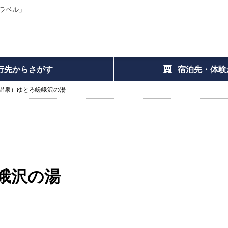
ラベル」
行先からさがす
宿泊先・体験
温泉）ゆとろ嵯峨沢の湯
峨沢の湯