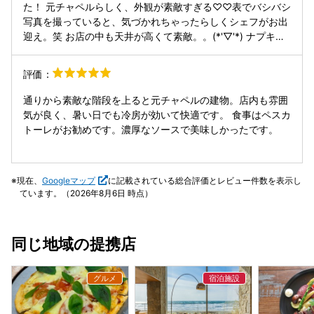
た！ 元チャペルらしく、外観が素敵すぎる♡♡表でバシバシ
写真を撮っていると、気づかれちゃったらしくシェフがお出
迎え。笑 お店の中も天井が高くて素敵。。(*'▽'*) ナプキン
からして置き方が違うわ。。 接客もお料理もシェフがやって
るらしく、終始貸切の付きっきり。なんて優雅な時間なの♡
評価：
予約してくれてたコース料理。 最初の前菜。すごくかわいい
し種類がすごい！ 「白レバーのムースブリュレ仕立て」はレ
通りから素敵な階段を上ると元チャペルの建物。店内も雰囲
バーなのにキャラメリゼしてあるので甘くて不思議な味。 そ
気が良く、暑い日でも冷房が効いて快適です。 食事はペスカ
のほかにも「生姜とモッツァレラのアランティーニ」は食べ
トーレがお勧めです。濃厚なソースで美味しかったです。
たことのある味で。。たこ焼きっぽい！でもあっつあつでお
上品ないいお味でした(^^) パスタも独自の製法ペスカトー
レ。簡単に言うと魚介のトマトクリームパスタ。ムール貝の
現在、
Googleマップ
に記載されている総合評価とレビュー件数を表示し
ちょっとした苦味がアクセント。殻ごと食べられるエビ美味
ています。（2026年8月6日 時点）
しかったなぁ(^o^) お肉も最高に柔らかかった⭐︎ 食後にアフ
タヌーンティーのようなボリュームのスイーツが。これはで
かすぎるー！！甘いのでコーヒーはストレートでいただきま
同じ地域の提携店
した(^^) とにかく接客が丁寧。スープの時点であたしが左利
きだと気づいたらしく、置き方を変えてくれていました。な
かなかそういう事に気づく人はいなかったので感激⭐︎気持ち
の良いいい時間を過ごせました(^o^) 駐車場はありません。