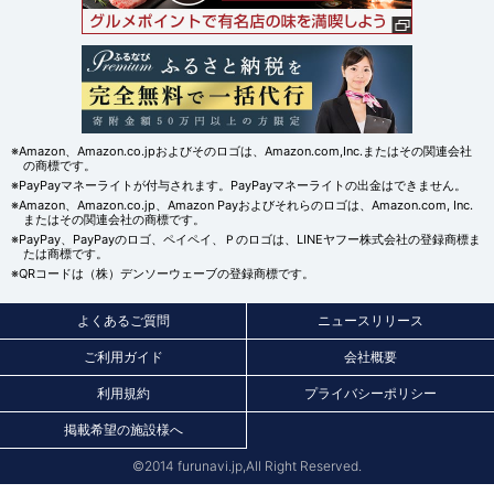
※Amazon、Amazon.co.jpおよびそのロゴは、Amazon.com,Inc.またはその関連会社
の商標です。
※PayPayマネーライトが付与されます。PayPayマネーライトの出金はできません。
※Amazon、Amazon.co.jp、Amazon Payおよびそれらのロゴは、Amazon.com, Inc.
またはその関連会社の商標です。
※PayPay、PayPayのロゴ、ペイペイ、Ｐのロゴは、LINEヤフー株式会社の登録商標ま
たは商標です。
※QRコードは（株）デンソーウェーブの登録商標です。
よくあるご質問
ニュースリリース
ご利用ガイド
会社概要
利用規約
プライバシーポリシー
掲載希望の施設様へ
©2014 furunavi.jp,All Right Reserved.