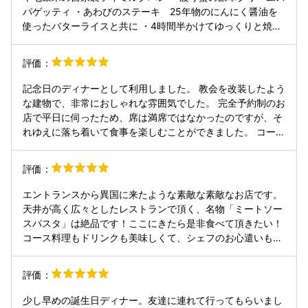
パゲッティ ・あわびのステーキ 25年物のにんにく醤油を
使ったバターライスと共に ・4時間半かけてゆっくりと焼い
た日本一の生産者がつくる『さつま福永牛』 ・熱々なアーモ
ンドの巾着焼き アイスクリーム添え ・コーヒー または、
評価：
紅茶 小町通りはとても賑やかでしたが、すこし小道を入った
場所なので、静かで隠れ家的な雰囲気です。 入り口を入ると
記念日のディナーとして利用しました。 教会を改装したよう
お庭があり、とても素敵な空間です。 チャペルを改装したお
な建物で、非常におしゃれな雰囲気でした。 完全予約制のお
店ですが、内装はリゾートのようで華やかですが落ち着いた
店で平日に伺ったため、席は満席ではなかったのですが、そ
雰囲気のお店です。 ドレスコードはカジュアルフォーマルな
れゆえに落ち着いて食事を楽しむことができました。 コース
ので、普段よりもお洒落をして行きましたが、肩肘張らずに
料理も全般美味しかったのですが、特にこだわりのミートス
時間と食事が楽しめるところだなぁと思います。 お誕生日で
パゲッティは絶品でした。 また、アニバーサリーケーキは見
評価：
利用させて頂いたので、贅沢にコース料理にしましたが、ラ
た目も味もボリュームも素晴らしかったです。 記念日と事前
ンチパスタセットやお手頃なコースメニューもあります。 ま
にお伝えしていたので、席だけでなく、店舗の外のおしゃれ
エントランスから異国に来たような素敵な素敵なお店です。
た、はじめてのコース料理プランと言うマナーを学びながら
な空間でも写真を撮影してくださり、店主さんの気遣いも感
天井が高く広々としたレストランで頂く、名物「ミートソー
食事を楽しめるプラン等もあるようです。 記念日ということ
じました。 味はもちろんのこと、お店を営まれているご夫
スパスタ」は絶品です！ここにきたら是非食べて頂きたい！
だからか、誕生日プレートとの写真意外に、お店の前や入り
婦？の接客が素晴らしく、鎌倉に行った際にはまた利用した
コース料理もドリンクも美味しくて、シェフのお心遣いも温
口で写真を撮って下さいました。利用した時間がたまたま自
いと思います。
かく、本当に幸せなひと時を過ごすことができました！ テイ
分たちだけだってのですが、嬉しいです気使いに良い日を過
クアウトメニューもあるので、 パスタソースなど自宅でもこ
ごすことができました。
評価：
の味をたのしめるのが楽しみの一つです。 コース料理以外も
ある時も。 恋しくなるお店。また友人誘って行きます！
少し早めの誕生日ディナー。友達に連れて行ってもらいまし