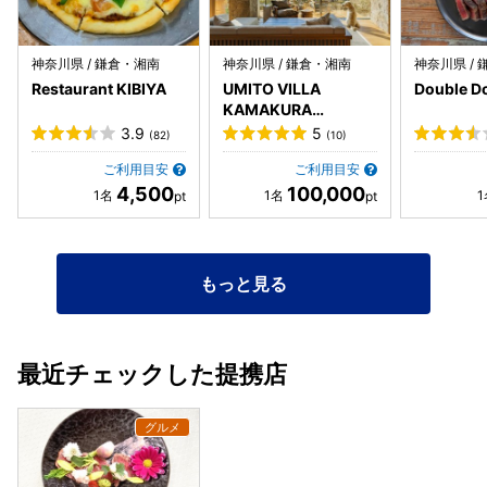
神奈川県 / 鎌倉・湘南
神奈川県 / 鎌倉・湘南
神奈川県 /
Restaurant KIBIYA
UMITO VILLA
Double D
KAMAKURA
ZAIMOKUZA
3.9
5
(82)
(10)
ご利用目安
ご利用目安
4,500
100,000
もっと見る
最近チェックした提携店