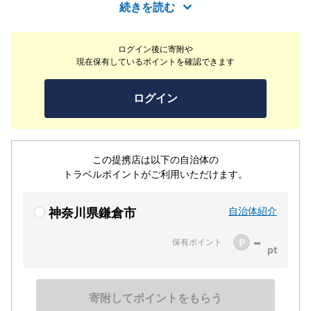
フレンチのような盛りつけや技法を用いたイタリアンのコ
続きを読む
ースを味わっていただけます。少量ずついろいろな風味を
楽しめる見目麗しい逸品は、日替わりでご用意。常時60
ログイン後に寄附や
種類以上揃えたワインとともにどうぞ◎夜は高級感溢れる
現在保有しているポイントを確認できます
ムーディーな雰囲気の当店へ地元の方はもちろん、観光の
お客様もデートや特別な一日にぜひご利用ください。
ログイン
この提携店は以下の自治体の
トラベルポイントがご利用いただけます。
自治体紹介
神奈川県鎌倉市
-
保有ポイント
寄附してポイントをもらう