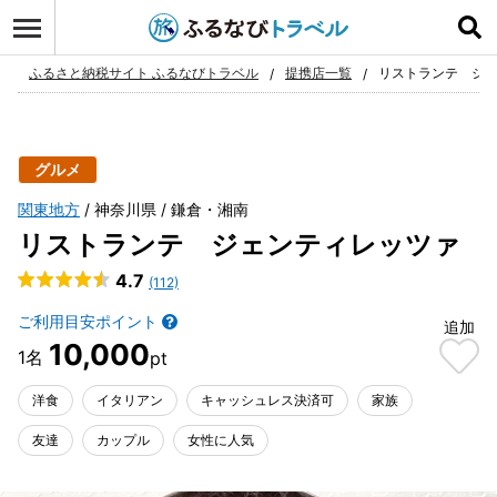
ログイン
お気に入り
ふるさと納税サイト ふるなびトラベル
提携店一覧
リストランテ ジ
グルメ
関東地方
神奈川県
鎌倉・湘南
リストランテ ジェンティレッツァ
4.7
(112)
ご利用目安ポイント
追加
10,000
洋食
イタリアン
キャッシュレス決済可
家族
友達
カップル
女性に人気