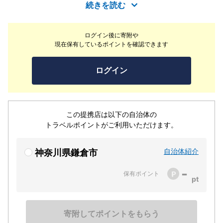
ただける方法をご紹介しています。アロマテラピー初心者
続きを読む
さんから資格取得まで幅広く対応しています。「調香体
験」では、蒸留香水、ロールオンのクラフトからお選びい
ログイン後に寄附や
ただけます！その他、「調香体験：あなたの推しの香りは
現在保有しているポイントを確認できます
どんな香り？」の別プランもあります。
ログイン
この提携店は以下の自治体の
トラベルポイントがご利用いただけます。
自治体紹介
神奈川県鎌倉市
-
保有ポイント
寄附してポイントをもらう