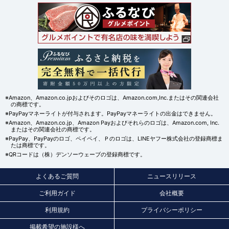
※Amazon、Amazon.co.jpおよびそのロゴは、Amazon.com,Inc.またはその関連会社
の商標です。
※PayPayマネーライトが付与されます。PayPayマネーライトの出金はできません。
※Amazon、Amazon.co.jp、Amazon Payおよびそれらのロゴは、Amazon.com, Inc.
またはその関連会社の商標です。
※PayPay、PayPayのロゴ、ペイペイ、Ｐのロゴは、LINEヤフー株式会社の登録商標ま
たは商標です。
※QRコードは（株）デンソーウェーブの登録商標です。
よくあるご質問
ニュースリリース
ご利用ガイド
会社概要
利用規約
プライバシーポリシー
掲載希望の施設様へ