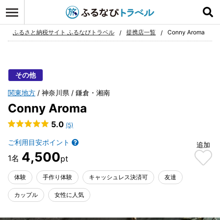
ログイン
お気に入り
ふるさと納税サイト ふるなびトラベル
提携店一覧
Conny Aroma
その他
関東地方
神奈川県
鎌倉・湘南
Conny Aroma
5.0
(5)
ご利用目安ポイント
追加
4,500
体験
手作り体験
キャッシュレス決済可
友達
カップル
女性に人気