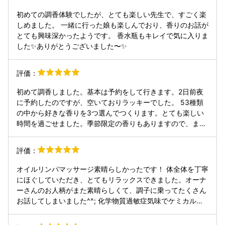
初めての調香体験でしたが、とても楽しい先生で、すごく楽
しめました。 一緒に行った娘も楽しんでおり、香りのお話が
とても興味深かったようです。 香水瓶もキレイで気に入りま
した✨ありがとうございました〜✨
評価：
初めて調香しました。基本は予約をして行きます。2日前夜
に予約したのですが、空いておりラッキーでした。 53種類
の中から好きな香りを3つ選んでつくります。とても楽しい
時間を過ごせました。季節限定の香りもありますので、また
季節を変えてお邪魔したいです。
評価：
オイルリンパマッサージ素晴らしかったです！ 体全体を丁寧
にほぐしていただき、とてもリラックスできました。オーナ
ーさんのお人柄がまた素晴らしくて、調子に乗ってたくさん
お話してしまいました^^; 化学物質過敏症気味でケミカルな
柔軟剤がダメなので予約前にメールで伺ったところ、柔軟剤
不使用と回答くださり大変助かりました。 体メンテナンスの