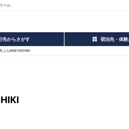
ラベル」
行先からさがす
宿泊先・体験
ぷらMAEYASHIKI
IKI