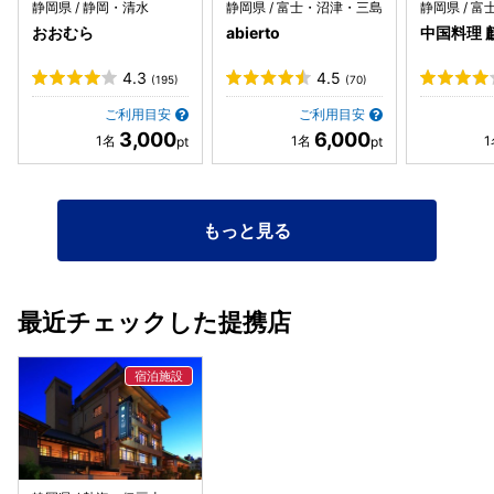
静岡県 / 静岡・清水
静岡県 / 富士・沼津・三島
静岡県 / 
おおむら
abierto
中国料理 
4.3
4.5
(195)
(70)
ご利用目安
ご利用目安
3,000
6,000
もっと見る
最近チェックした提携店