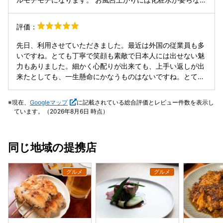
くらいしっとりしていてサイコーです。 接客やお部屋は申し
分ないというか、素泊まりなのに変わらない接客で申し訳な
評価：
いくらいでした。
先日、利用させていただきました。最近は外国の従業員も多
いですね。とても丁寧で笑顔も素敵で日本人には出せない魅
力もありました。細かく心配りが出来ても、上手い返しが出
来たとしても、一生懸命にかなうものはないですね。とても
伝わりました。 料理もとても美味しかったです。 この日は
平日でしたが、駐車場もほぼ満車で夕食時も満席のようだっ
現在、
Googleマップ
に記載されている総合評価とレビュー件数を表示し
たので貸切風呂は諦めてました。しかし貸切風呂は携帯で空
ています。（2026年8月6日 時点）
き状況が常に把握できる為、2、3回は入ることができたので
良かったです。こう言うシステムがあるとありがたいです
ね。 朝食も品数もあり、特にだし巻き卵がとてもおいしかっ
同じ地域の提携店
たです。