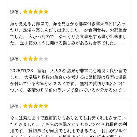
寧で食事の際の配膳、接客もとても良かったです。食事もと
ても美味しかったです。刺身も大きい箱型で提供されてフタ
評価：
を開けるとドライアイスの演出でとても良かったです。大浴
場も２つあり時間により男女が入れ替わります。
海が見えるお部屋で、海を見ながら部屋付き露天風呂に入っ
たり、足湯を楽しんだり出来ました。 夕食朝食共、お部屋食
でした。 広かったので、ゆっくりお食事をする事が出来まし
た。 玉手箱のように開ける楽しみがあるお食事でした。 ド
ライアイスでの演出があったり、目でも楽しませてもらいま
した。 源泉掛け流しの所を探していたので、とってもいいお
評価：
湯でした！！ 貸し切り露天風呂も高層からの眺めが良く、い
いお湯をゆっくり楽しめました。
2025/11/23 宿泊 大人3名 温泉が非常に心地良く良い宿で
した。 大浴場と客数の兼合いを考えるに繁忙期は客室に温泉
が付いている客室がオススメです。 無料の貸切り風呂2つに
ついて、各階のＥＶ前のランプで空いているか分かるのです
が、移動のタイムラグがあるため入れるかどうかは混み具合
といったところです。 客室のチェックアウト１時間延長の場
評価：
合人数×金額が発生するため注意が必要です。 周りの観光地
が少ないのでお籠りステイか釣りするか計画的に。
今回は素泊まりで直前割りもありとてもお安く利用させてい
ただきました。 こちらのお湯がとても良いのでそれ目的の利
用です。 貸切風呂が何度でも利用できるのと、お肌がツルツ
ルモチモチになります。 お風呂上がりには化粧水が要らない