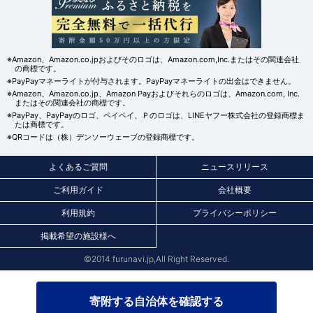
※Amazon、Amazon.co.jpおよびそのロゴは、Amazon.com,Inc.またはその関連会社
の商標です。
※PayPayマネーライトが付与されます。PayPayマネーライトの出金はできません。
※Amazon、Amazon.co.jp、Amazon Payおよびそれらのロゴは、Amazon.com, Inc.
またはその関連会社の商標です。
※PayPay、PayPayのロゴ、ペイペイ、Ｐのロゴは、LINEヤフー株式会社の登録商標ま
たは商標です。
※QRコードは（株）デンソーウェーブの登録商標です。
よくあるご質問
ニュースリリース
ご利用ガイド
会社概要
利用規約
プライバシーポリシー
掲載希望の施設様へ
©2014 furunavi.jp,All Right Reserved.
寄附する自治体を確認する