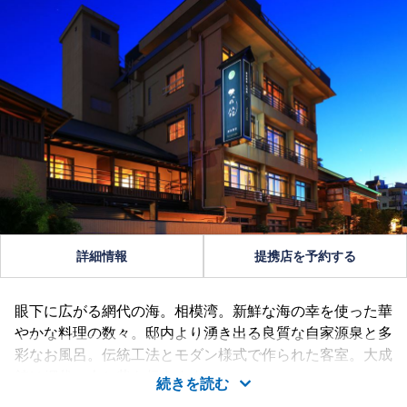
詳細情報
提携店を予約する
眼下に広がる網代の海。相模湾。新鮮な海の幸を使った華
やかな料理の数々。邸内より湧き出る良質な自家源泉と多
彩なお風呂。伝統工法とモダン様式で作られた客室。大成
館は網代の今と昔を伝えます。
続きを読む