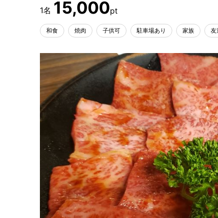
15,000
和食
焼肉
子供可
駐車場あり
家族
友