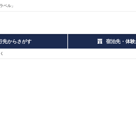
ラベル」
行先からさがす
宿泊先・体験
らく