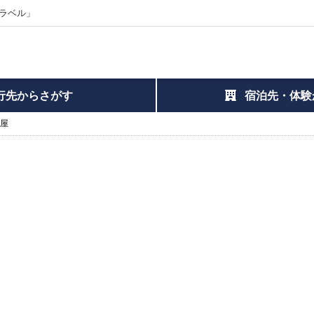
ラベル」
行先からさがす
宿泊先・体験
河屋