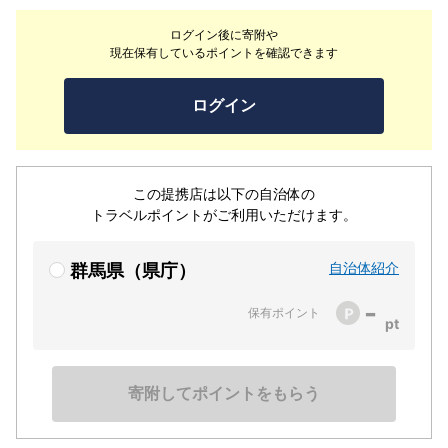
として蘇りました。ジャスパー・モリソンやレアンドロ・
ログイン後に寄附や
エルリッヒら4人のクリエイターがデザインしたスペシャ
現在保有しているポイントを確認できます
ルルームのほか、各客室では異なった作家のアート作品を
楽しむことができ、まるで美術館に泊まるような体験が得
ログイン
られます。世界的な食のガイドブック「ゴ・エ・ミヨ」に
掲載され、上州の食を再構築したメインダイニング「the
RESTAURANT」をはじめとしたさまざまな食体験や、完
全貸切の３つのサウナなどもお楽しみいただけます。宿泊
この提携店は以下の自治体の
者には無料のアートツアーもご提供しています。
トラベルポイントがご利用いただけます。
自治体紹介
群馬県（県庁）
-
保有ポイント
寄附してポイントをもらう