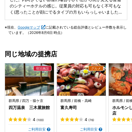
た。実際に訪れて、写真で想像していた何倍ものその素晴ら
問でしたが、計算し尽くされた空間でいただく料理は、まさ
のシティーホテルの感じ。従業員の対応も可もなく不可もな
しさを実感しました。 次回は泊まって、ラウンジでゆっくり
に至福のひととき☕ 食後のコーヒーものんびりと美味しくい
く(思ったことが顔にでるタイプの方もいらっしゃいました
したいと思います。
ただきました。 建築やアートに詳しくなくても、 一度訪れ
が) 値段とわざわざこのホテルのためにいく手間を考える
ればきっと白井屋ホテルの魅力を肌で感じられるはず。 ​次回
と、4つあるデザイナ、建築家の作った部屋にすべきだった
現在、
Googleマップ
に記載されている総合評価とレビュー件数を表示し
は、気になっているアートワークのある部屋を予約して、ゆ
と個人的には思いました。
ています。（2026年8月6日 時点）
っくりと宿泊で伺いたいと思います。
同じ地域の提携店
群馬県 / 四万・猿ケ京
群馬県 / 前橋・高崎
群馬県 / 
四万温泉 三木屋旅館
富久寿司
ホルモンし
店
4
4
(100)
(76)
ご利用目安
ご利用目安