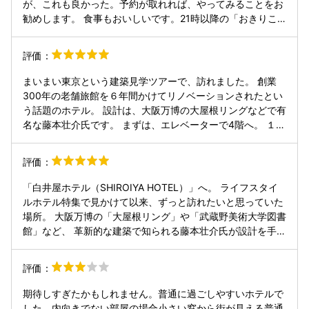
が、これも良かった。予約が取れれば、やってみることをお
勧めします。 食事もおいしいです。21時以降の「おきりこ
み」も予想以上に美味しかったし、メインの食事も群馬の素
材を中心にということでしたが、思った以上にしっかり作ら
評価：
れているたし、味も好みでした。ドリンクのフリーフローも
ありがたい。 宿に物語があります。芸術というものは必ずし
まいまい東京という建築見学ツアーで、訪れました。 創業
も優れた芸術作品にのみ宿るわけでもなく、アートとは心意
300年の老舗旅館を６年間かけてリノベーションされたとい
気なのかもしれないと思いました。宿の前を通る人たちがこ
う話題のホテル。 設計は、大阪万博の大屋根リングなどで有
のホテルの写真を撮っているのが、印象的です。 もう一度リ
名な藤本壮介氏です。 まずは、エレベーターで4階へ。 １階
ピートしたいかと言われれば、是非したい、と思いました。
から４階までの階段がめぐる吹抜けの空間。素晴らしい圧巻
の景色。 もともとは、廊下と客室が並んでいた所を、壁と床
評価：
を取り払い、吹き抜けになったそうです。客室の床面積を減
らすなんて、なんと勇気のいる決断だった事でしょう。それ
「白井屋ホテル（SHIROIYA HOTEL）」へ。 ​ライフスタイ
が唯一無二の空間を生み出しているわけですね。 たまたま、
ルホテル特集で見かけて以来、ずっと訪れたいと思っていた
レアンドロ・エルリッヒの客室というのも、見学できまし
場所。 大阪万博の「大屋根リング」や「武蔵野美術大学図書
た。吹抜けのパイプをデザインされた方の部屋です。ラウン
館」など、 革新的な建築で知られる藤本壮介氏が設計を手が
ジの吹抜けのパイプは、夜には色とりどりに光るそうで、昼
けたと知り、 その空間を体感しに足を運びました。 ​かつて
間とはまた違ったの空間演出、美しい。 そして、隣りの新館
廃業した老舗旅館が、 10年以上の時を経てアートと融合
評価：
は、こんもりとした緑の土手の中に空間がはまっているよう
し、地方創生の象徴として再生。 一歩足を踏み入れると、吹
な不思議な世界。自然と斬新が融合したデザインで、素敵す
き抜けが印象的なクリエイティブ満載の空間が広がり、 感性
期待しすぎたかもしれません。普通に過ごしやすいホテルで
ぎです。 他にも、アート作品がいろいろあって楽しめまし
が心地よく刺激されます。 ​今回は宿泊ではなく、食事での訪
した。内向きでない部屋の場合小さい窓から街が見える普通