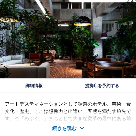
詳細情報
提携店を予約する
アートデスティネーションとして話題のホテル。芸術・食
文化・歴史、ここは想像力と出逢い、五感を満たす旅先で
す。今「めぶく。」まちとして大きな変革の最中にある前
橋のまちなかで、創業300年以上の歴史を誇った老舗旅館
続きを読む
「白井屋」が建築家、藤本壮介の設計により白井屋ホテル