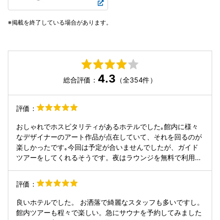
掲載を終了している場合があります。
4.3
総合評価：
（全354件）
評価：
おしゃれでホスピタリティがあるホテルでした｡館内に様々
なデザイナーのアート作品が点在していて、それを回るのが
楽しかったです｡今回は予定が合いませんでしたが、ガイド
ツアーをしてくれるそうです。夜はラウンジを無料で利用で
き、おっきりが食べられるのが嬉しい｡朝食は群馬の食材を
使った和食でとても美味しくて完食でした。無料のりんごジ
評価：
ュースを美味しくいただきました。ちょっとお高いですが、
非日常を満喫できるホテルだと思います。駐車場は近隣の提
良いホテルでした。 お洒落で綺麗なスタッフも多いですし。
携駐車場を利用します。
館内ツアーも程々で楽しい。急にサウナを予約してみました