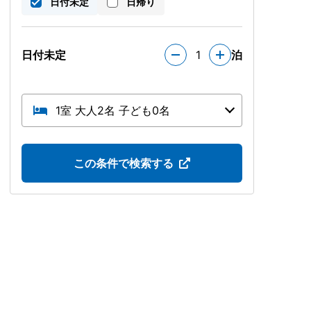
日付未定
日帰り
日付未定
1
泊
1室 大人2名 子ども0名
この条件で検索する