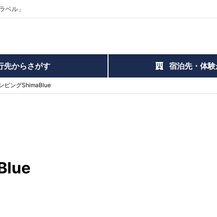
ラベル」
行先からさがす
宿泊先・体験
ピングShimaBlue
lue