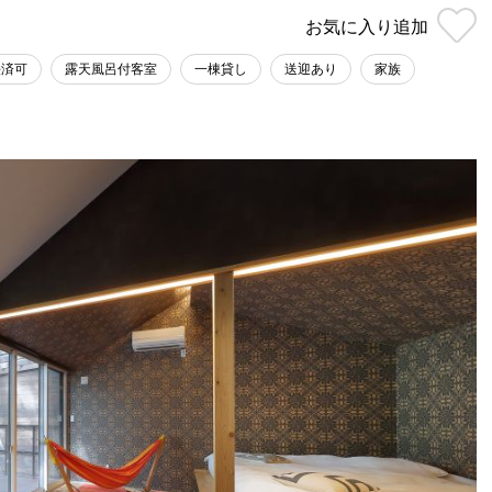
お気に入り
追加
決済可
露天風呂付客室
一棟貸し
送迎あり
家族