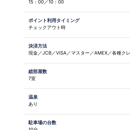
15：00／10：00
ポイント利用タイミング
チェックアウト時
決済方法
現金／JCB／VISA／マスター／AMEX／各種ク
総部屋数
7室
温泉
あり
駐車場の台数
10台