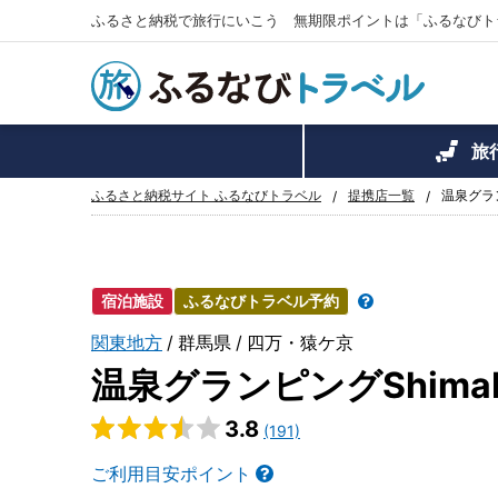
ふるさと納税で旅行にいこう 無期限ポイントは「ふるなびト
旅
ふるさと納税サイト ふるなびトラベル
提携店一覧
温泉グラン
宿泊施設
ふるなびトラベル予約
関東地方
群馬県
四万・猿ケ京
温泉グランピングShimaB
3.8
(191)
ご利用目安ポイント