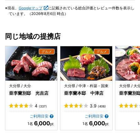
なのでお勧めです！
現在、
Googleマップ
に記載されている総合評価とレビュー件数を表示し
ています。（2026年8月6日 時点）
同じ地域の提携店
大分県 / 大分
大分県 / 中津・杵築・国東
大分県 / 大
亜李蘭別邸 光吉店
亜李蘭本邸 中津店
亜李蘭別
4
3.9
(337)
(406)
ご利用目安
ご利用目安
6,000
6,000