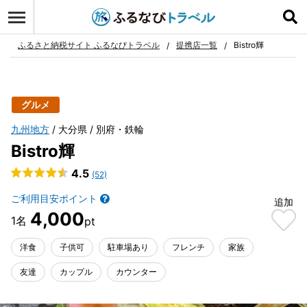
ログイン
お気に入り
ふるさと納税サイト ふるなびトラベル
提携店一覧
Bistro輝
グルメ
九州地方
大分県
別府・鉄輪
Bistro輝
4.5
(52)
ご利用目安ポイント
追加
4,000
洋食
子供可
駐車場あり
フレンチ
家族
友達
カップル
カウンター