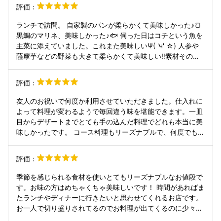
もありましたが、アク抜きを丁寧にされており、美味しさに
評価：
感動。 自家製パン、クッキー、コーヒー付。 パンお代わり
は150円。 2900円になると、スープとプチデザートが追加
ランチで訪問。 自家製のパンが柔らかくて美味しかった♪🍞
されます。 店内はテーブル3つとカウンター席。優しい感じ
黒鯛のマリネ、美味しかった♪🐟 伺った日はコチという魚を
のシェフ1人で接客から調理までこなしていて、また行きた
主菜に添えていました。これまた美味しいΨ( 'ч' ☆) 人参や
くなるビストロです。
薩摩芋などの野菜も大きて柔らかくて美味しい‼️素材そのま
まの味なんですけど、とても美味しかった‼️野菜ってこんな
に美味しいんだ！と思いました。 シェフ1人で接客から調理
評価：
までされています。予約して行った方がいいのかなと思いま
した！ ごちそうさまでした😋
友人のお祝いで何度か利用させていただきました。仕入れに
よって料理が変わるようで毎回違う味を堪能できます。一皿
目からデザートまでとても手の込んだ料理でどれも本当に美
味しかったです。 コース料理もリーズナブルで、何度でも行
きたいお店です。
評価：
季節を感じられる食材を使いとてもリーズナブルなお値段で
す。お味の方はめちゃくちゃ美味しいです！ 時間があればま
たランチやディナーに行きたいと思わせてくれるお店です。
お一人で切り盛りされてるのでお料理が出てくるのに少々お
時間がかかりますが全く気にならないくらい美味しいお料理