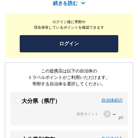
が空いていれば予約無しでもOK！ただ店主1人での営業な
続きを読む
のでお時間がかかることも…お時間を持ってのご来店をお
待ちしております。
ログイン後に寄附や
現在保有しているポイントを確認できます
ログイン
この提携店は以下の自治体の
トラベルポイントがご利用いただけます。
寄附する自治体を選択してください。
自治体紹介
大分県（県庁）
-
保有ポイント