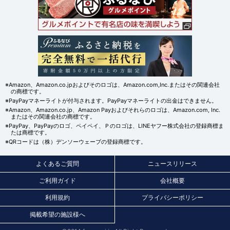
※Amazon、Amazon.co.jpおよびそのロゴは、Amazon.com,Inc.またはその関連会社
の商標です。
※PayPayマネーライトが付与されます。PayPayマネーライトの出金はできません。
※Amazon、Amazon.co.jp、Amazon Payおよびそれらのロゴは、Amazon.com, Inc.
またはその関連会社の商標です。
※PayPay、PayPayのロゴ、ペイペイ、Ｐのロゴは、LINEヤフー株式会社の登録商標ま
たは商標です。
※QRコードは（株）デンソーウェーブの登録商標です。
よくあるご質問
ニュースリリース
ご利用ガイド
会社概要
利用規約
プライバシーポリシー
掲載希望の施設様へ