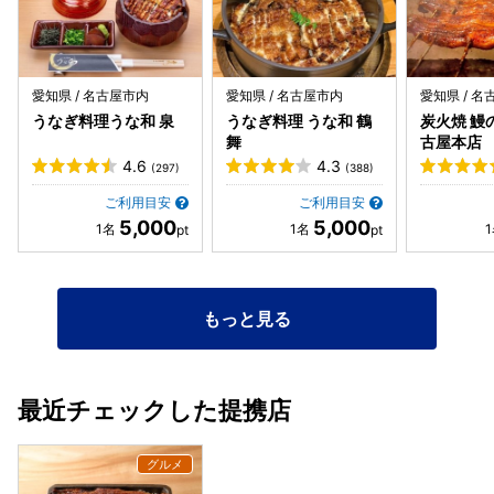
より続く窯元に 特別につくって頂いているものだそうす。
保温性に優れた器で、冷めないのが特徴だそうです。 焼きは
関西風でカリカリです❣️ ただちょっと焼き過ぎかな？ ふんわ
り感はあまりありませんでした。 カリカリなので、お茶漬け
愛知県 / 名古屋市内
愛知県 / 名古屋市内
愛知県 / 
にはよく合います❣️ めっちゃ美味しかったです(*´ч`*)♡ 最
うなぎ料理うな和 泉
うなぎ料理 うな和 鶴
炭火焼 鰻
後の一口は端っこだから、皮がこげていて 苦かったのがちょ
舞
古屋本店
っと残念でした(>_
4.6
4.3
(297)
(388)
ご利用目安
ご利用目安
5,000
5,000
もっと見る
最近チェックした提携店