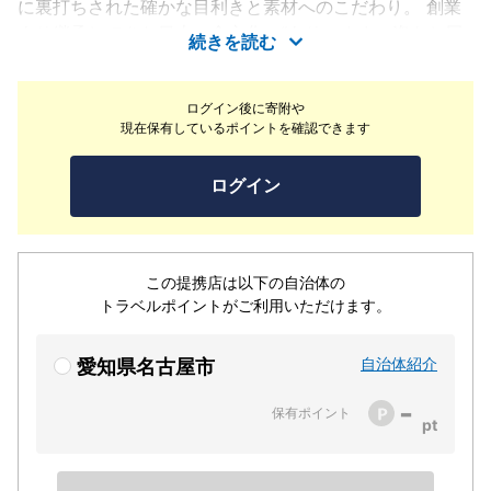
に裏打ちされた確かな目利きと素材へのこだわり。 創業
より継承してきた日本の食文化、“ありのままの姿をお届
続きを読む
けしたい”という想いを貫く「一本うなぎ」と職人技術を
「ライブキッチン」でご覧いただけます。名物「一本うな
ログイン後に寄附や
ぎ」は、選び抜いた最高の一匹をそのまま焼き上げます。
現在保有しているポイントを確認できます
ぱりっと香ばしい皮。ふわっと肉厚な身。とろっと脂がの
って。丸ごと一本の贅沢をご賞味ください。
ログイン
この提携店は以下の自治体の
トラベルポイントがご利用いただけます。
自治体紹介
愛知県名古屋市
-
保有ポイント