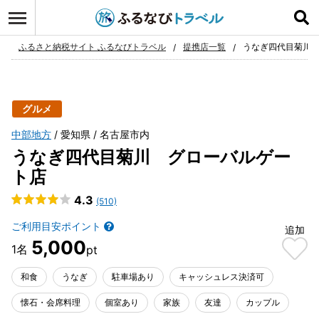
ログイン
お気に入り
ふるさと納税サイト ふるなびトラベル
提携店一覧
うなぎ四代目菊川
グルメ
中部地方
愛知県
名古屋市内
うなぎ四代目菊川 グローバルゲー
ト店
4.3
(510)
ご利用目安ポイント
追加
5,000
和食
うなぎ
駐車場あり
キャッシュレス決済可
懐石・会席料理
個室あり
家族
友達
カップル