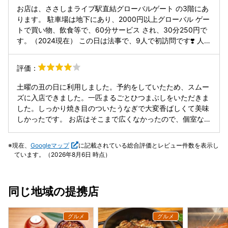
味しい時間になりました。 慣れてるスタッフさんと慣れてな
お店は、ささしまライブ駅直結グローバルゲート の3階にあ
いスタッフさんがいる感じです。 基本的には気さくでいいス
ります。 駐車場は地下にあり、2000円以上グローバル ゲー
タッフさんです。 うなぎは山椒かけた方がいい感じ^ ^ ご馳
トで買い物、飲食等で、60分サービス され、30分250円で
走さまでした
す。（2024現在） この日は法事で、9人で初訪問です❣️ 人数
が多いので、奥の個室に案内されました。 ズラリと長いテー
ブルで、大人数でもゆっくり できます。 9人で丁度良い感じ
評価：
でした。 10人以上だと狭く感じるかもしれませんね。 カウ
ンター席なら、鰻のライブキッチンを 見ることができます。
土曜の丑の日に利用しました。予約をしていたため、スムー
デートならきっと盛り上がることでしょう❣️ 注文は、 1本ひ
ズに入店できました。一匹まるごとひつまぶしをいただきま
つまぶし ¥5780×5 蒲焼1本重 ¥5600 天ぷら御膳 ¥2700 う
した。しっかり焼き目のついたうなぎで大変香ばしくて美味
なぎ四代目菊川のひつまぶし¥4200 天ぷら4種盛りと名古屋
しかったです。 お店はそこまで広くなかったので、個室など
名物ひつまぶし ¥5500 キリンラガー（瓶ビール）¥800 テ
は予約がとりずらそうです。
イクアウト ひつまぶし ¥3680 姪っ子はインターンで、中部
現在、
Googleマップ
に記載されている総合評価とレビュー件数を表示し
国際空港に 行ってて欠席、テイクアウトです。 欠席でもひ
ています。（2026年8月6日 時点）
つまぶし 食べれてよかったですね♡ じいちゃんは、ビール
を飲むので、 色々なおかずが食べられる天麩羅付きの ひつ
まぶしにしてました。 娘は、鰻が苦手なので、天ぷら御膳に
同じ地域の提携店
しました。 息子はお茶漬けにしないからと、蒲焼1本重で
す。 私たちは、せっかくここに来たので、 1本ひつまぶしに
しました❣️ 1本ひつまぶしは、インパクトがあって 映ますね
めっちゃ美味しそうです❣️ 「一本うなぎ」の専用器は、江戸