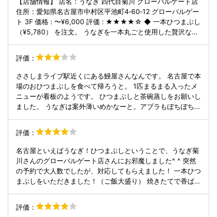
【店舗情報】 店名：うなぎ 四代目菊川 グローバルゲート店
住所：愛知県名古屋市中村区平池町4‑60‑12 グローバルゲー
ト 3F 価格 : 〜¥6,000 評価 : ★★★★☆ ◆ 一本ひつまぶし
（¥5,780） を注文。 うなぎを一本丸ごと使用した贅沢なひ
つまぶしで、香ばしく炭火焼きされた蒲焼がご飯に映える構
成。 香ばしい皮目とふっくらした身の食感バランスが良く、
評価：
「外はカリッと、中は柔らかい」 提供される薬味・出汁・肝
吸いなどの付属品は、ひつまぶしらしい“食べ進め方の変
ささしまライブ駅近くにある鰻屋さんなんです。 名古屋で本
化”を楽しむうえで必要十分なセットになっており、一連の
場のおひつまぶしを食べて帰ろうと。 1匹まるまる入ったメ
ひつまぶしを堪能できる仕様になっている。 ￼ 価格帯はラン
ニューが看板のようです。 ひつまぶしと茶碗蒸しをお願いし
チ・ディナー問わずやや高めの部類に入るものの、名古屋駅
ました。 うなぎは案外薄いめかなーと。アブラもぼちぼちく
周辺の鰻専門店として見ると食材・調理の質に見合った設
らいでした。 お出汁も普通、山椒とワサビ出動です。 期待
定。
しすぎたのかも、茶碗蒸しは鰻けっこう入ってまして、これ
評価：
はお得かなと。 ごちそうさまー。
名古屋といえばうなぎ！ひつまぶしということで、うなぎ菊
川さんのグローバルゲート店さんにお邪魔しました^ ^ 突然
の予約で大人数でしたが、対応してもらえました！ 一本ひつ
まぶしをいただきました！（ご飯大盛り） 焼きたてで香ばし
くて美味しいです！ どちらかといえば薄味さっぱり系でゴリ
ゴリ名古屋系とは違う上品な感じです。 オーダーミスが多く
評価：
て注文の品がちがうとかというトラブルはありましたが、美