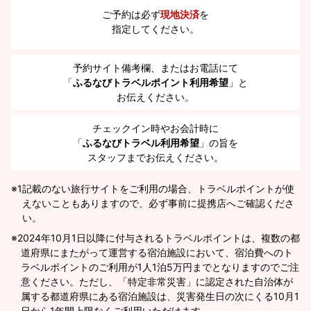
ご予約は必ず
現地決済
を
指定してください。
予約サイト備考欄、またはお電話にて
「
ふるなびトラベルポイント利用希望
」と
お伝えください。
チェックイン時やお会計時に
「
ふるなびトラベル利用希望
」の旨を
スタッフまでお伝えください。
※1
記載のない旅行サイトをご利用の場合、トラベルポイントが使
えないこともありますので、必ず事前に提携店へご確認くださ
い。
2024年10月1日以降に付与されるトラベルポイントは、複数の都
道府県にまたがって運営する宿泊施設において、宿泊費へのト
ラベルポイントのご利用が1人1泊5万円までとなりますのでご注
意ください。ただし、「特定非常災害」に認定された自治体が
属する都道府県にある宿泊施設は、災害発生日の次にくる10月1
日から1年間上限なくご利用いただけます。