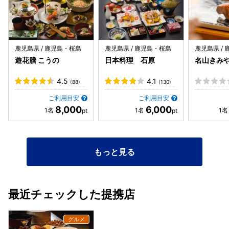
鹿児島県 / 鹿児島・桜島
鹿児島県 / 鹿児島・桜島
鹿児島県 /
遊花膳 こうの
日本料理 石原
名山きみ
4.5
4.1
(88)
(130)
ご利用目安
ご利用目安
8,000
6,000
もっと見る
最近チェックした提携店