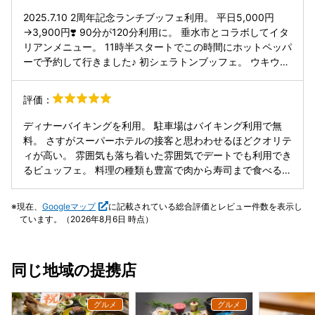
いくと「うーん」ってなるかも。 出来て間もない綺麗な店
2025.7.10 2周年記念ランチブッフェ利用。 平日5,000円
内、大きな窓から桜島も見えて景色もいい、シェラトン従業
→3,900円❣️ 90分が120分利用に。 垂水市とコラボしてイタ
員の接客サービス。 こんな料理以外の要素も楽しむつもりで
リアンメニュー。 11時半スタートでこの時間にホットペッパ
行けば、まぁ流石シェラトンだったね！ってなるかも。
ーで予約して行きました♪ 初シェラトンブッフェ。 ウキウキ
しながら4階へ向かいました。 エントランスも落ちついた印
象でした。 案内された予約座席も窓際で眺めが良く素敵でし
評価：
た。 接客のスタッフの方も感じが良かったです。 ただ、肝
心な食事内容は5の内３かなぁ…と言う感じでした お値段が
ディナーバイキングを利用。 駐車場はバイキング利用で無
いつもより安い分、お刺身やカルパッチョが無く残念に思い
料。 さすがスーパーホテルの接客と思わわせるほどクオリテ
ました。 あと、スープの種類がトマトスープだけ⤵︎ こちらも
ィが高い。 雰囲気も落ち着いた雰囲気でデートでも利用でき
残念。 食事の味付けも普通。しょっぱい物もあり 期待して
るビュッフェ。 料理の種類も豊富で肉から寿司まで食べるも
来ただけにうーんと感じました。 食事をとる際の並び方、お
のが迷うくらい。 味も文句なしでお値段以上と感じました。
皿の配置も工夫が必要と思いました。 ホットミールは1回食
また必ず行きたい特別なバイキングでした😊
現在、
Googleマップ
に記載されている総合評価とレビュー件数を表示し
したら2回目行く気にはなりませんでした。 サラダの品数に
ています。（2026年8月6日 時点）
も不満あり。 ミニトマトすら無かったです。 あくまで個人
的な意見です。 次は正規の料金で再戦してみます。
同じ地域の提携店