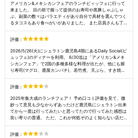
アメリカン&メキシカンフェアのランチビィッフェに行って
来ました。 目の前で握って提供のお寿司や黒豚しゃぶしゃ
ぶ、副菜の数々はバラエティがあり自分で具材を選んでつく
るタコスもあり食べがいがありました。 また店員さんも丁寧
で食べ終えたお皿もすぐ片付けてくださり、雰囲気も落ち着
いてました。 食後は外のテラスでゆっくりくつろいでから帰
評価：
り満足できました。
2026/5/26(火)にシェラトン鹿児島4階にあるDaily Social(ビ
ュッフェ)のディナーを利用。 6/30迄は「アメリカン&メキ
シカンフェア」で2国の多種多様な料理が出たが、他にも握
り寿司(マグロ、鹿屋カンパチ)、若竹煮、天ぷら、すき焼き
といった和食もある。平日だったが比較的混雑。 和牛ロース
トビーフは少し硬かった。デザートも充実でメキシカンプリ
評価：
ンは底のキャラメルとの相性が良かった。 5つ星ホテルのス
タッフさんだけあって皆さん気配りだけでなく親切、丁寧。
2025年集大成のランチフェア！ 予め口コミ評価を見て、微
何気なく「写真を撮りましょか」といった親切な声かけもあ
妙って意見も少なからずあったけど鹿児島にシェラトン出来
り。機会があれば是非また来たい。 ※入口看板にある某シェ
てから一度は行ってみたいと思ってたので行ってみた感想は
フさん似のスタッフさん。気配りがすごくて感動。
良い寄りの普通。 ただ、これが何処ぞのよく知らない店だっ
たら間違いなく微妙評価にしてる。 3900円と少し高めの値
段は、料理以外の付加価値を含んだ料金だと思って行った方
評価：
が無難かもね。 シェラトンだからと言って過度な期待をして