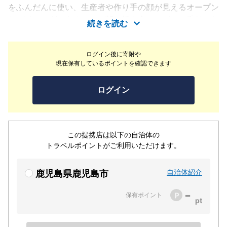
をふんだんに使い、生産者や作り手の顔が見えるオープン
なダイニングであること。朝は焼き立てのパンの香りでお
続きを読む
もてなし。自宅にいながらホテルライクを楽しむかのよう
に、思い思いに寛げます。近海でとれた海の幸をいただく
ログイン後に寄附や
握り寿司や黒毛和牛のローストビーフ、薩摩地鶏や黒豚、
現在保有しているポイントを確認できます
黒牛、新鮮野菜など、料理長自ら生産者を訪ね、こだわり
の食材を厳選した料理の数々に、素材本来の奥深い滋味と
ログイン
料理人の技が光ります。非日常の中の日常をリラックスし
て過ごせるリビングダイニングでお待ちしています。
この提携店は以下の自治体の
トラベルポイントがご利用いただけます。
自治体紹介
鹿児島県鹿児島市
-
保有ポイント