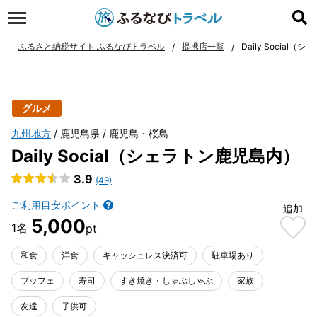
ログイン
お気に入り
ふるさと納税サイト ふるなびトラベル
提携店一覧
Daily Social
グルメ
九州地方
鹿児島県
鹿児島・桜島
Daily Social（シェラトン鹿児島内）
3.9
(49)
ご利用目安ポイント
追加
5,000
和食
洋食
キャッシュレス決済可
駐車場あり
ブッフェ
寿司
すき焼き・しゃぶしゃぶ
家族
友達
子供可