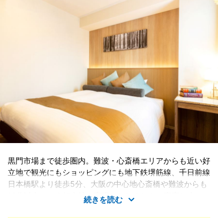
黒門市場まで徒歩圏内。難波・心斎橋エリアからも近い好
立地で観光にもショッピングにも地下鉄堺筋線、千日前線
日本橋駅より徒歩5分、大阪の中心地心斎橋や難波からも
10分以内という好立地を実現いたしました。客室は木の
続きを読む
温もりが和モダンの空間を演出し、心から安らげる時間を