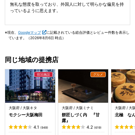
無礼な態度を取っており、外国人に対して明らかな偏見を持
っているように思えます。
現在、
Googleマップ
に記載されている総合評価とレビュー件数を表示し
ています。（2026年8月6日 時点）
同じ地域の提携店
大阪府 / 大阪キタ
大阪府 / 大阪ミナミ
大阪府 / 
モクシー大阪梅田
餅匠しづく内 『甘
北極 な
露』
4.1
4.2
(949)
(619)