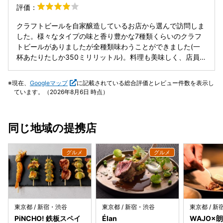
評価：
クラフトビールを自家醸造しているお店から選んで訪問しま
した。様々なタイプの味と香り豊かな7種類くらいのクラフ
トビールがありましたが全種類味わうことができました(一
杯あたりたしか350ミリリットル)。料理も美味しく、店員さ
んもフレンドリー、7階なので眺めもよく、あっという間の
２時間(２時間制)でした。新宿駅南口から数分の静かな場所
現在、
Googleマップ
に記載されている総合評価とレビュー件数を表示し
にあるのも良いところです。飲み放題コースもありますので
ています。（2026年8月6日 時点）
沢山飲めるグループにはよろしいかと思います。 写真は後日
訪れたときの、一階の飲食スペースのものです。クラフトビ
ールのメニューは頻繁に入れ替わるとのことなので、何度も
同じ地域の提携店
訪れても飽きないかもしれません。
東京都 / 新宿・渋谷
東京都 / 新宿・渋谷
東京都 / 
PiNCHO! 鉄板スペイ
Élan
WAJO×朗