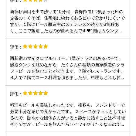
評価：
をつまみにしましたが、これがまた絶品で、もちもちの皮が
お団子みたいにガッツリしてて、かつ、麻系の味付けだった
新宿駅南口を出て歩いて10分程。青梅街道1つ奥まった所の
のですが、強すぎないちょうど良い塩梅で、ビールの邪魔を
交番のすぐそば。住宅地に紛れてあるビルで分かりにくいで
しないが心地よい痺れのある最高の水餃子でした。 お店自体
すが、１階にビール醸造中のステンレスの続くが3筒程あ
もとても和気藹々とした雰囲気で、日本語話者ではない旅行
り、ここで製造したものが飲めるんです❤1階はカウンター
者らしき方も多くいましたが、席を詰める時に笑顔でひとこ
だけの本当にビールをちょこっと楽しむスペースで外人さん
とかけてくださったり、おそらく違う国から来られた別々の
も多く来てます。お楽しみは17時からオープンの7階の食事
評価：
集団の方々がお話をされていたりなど、とても居心地がよ
付き飲み放題（2時間6800円3時間8800円）がとてもいい
く、私自身も、ちょうど店員さんが席を外されていた時に手
👌エールビールは全部新鮮で美味しいし、食事もビールが進
西新宿のマイクロブルワリー。1階がテラスのあるバーで、
洗いを探していたら、常連らしい方から「トイレはこちらで
む美味しくオシャレ。まだまだ飲みたい。平均1杯1000円の
醸造タンクを眺めながら、たくさんの種類の自家醸造のクラ
すよ」とにこやかに教えていただいて、とても嬉しかったで
美味しいビールが飲み放題食事付きなんてお得過ぎる。そし
フトビールを飲むことができます。７階がレストランです。
す。 素晴らしいお店でした。また行きたいです
て7階なのですぐ上は空‼️見晴らしよいところで格別なビール
４人で７階でコース料理を頂きましたが、料理もどれもおい
テイストをお試しあれ〜
しかったです。（写真はそれぞれ４人分） 私は奥の方の席で
したが、窓際なら夜景も楽しめます。 とても素敵なお店でし
評価：
た。
料理もビールも美味しかったです。接客も、フレンドリーで
必要十分な感じで良かったです。 スペースがキュッとしてい
るので、賑やかな団体さんがいると静かに話すことは不可能
そうですが、ビールを飲んだらワイワイやりたくなるので問
題ないですね。