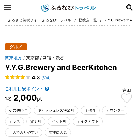
ログイン
お気に入り
ふるさと納税サイト ふるなびトラベル
提携店一覧
Y.Y.G.Brewery and
グルメ
関東地方
東京都
新宿・渋谷
Y.Y.G.Brewery and BeerKitchen
4.3
(594)
ご利用目安ポイント
追加
2,000
その他料理
キャッシュレス決済可
子供可
カウンター
テラス
貸切可
ペット可
テイクアウト
一人で入りやすい
女性に人気