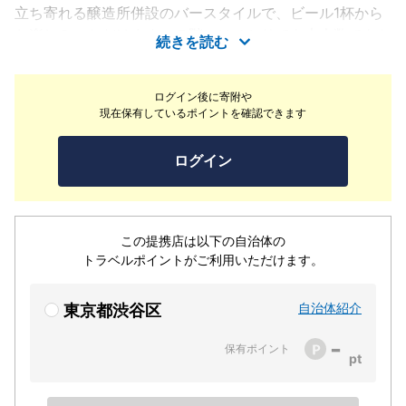
立ち寄れる醸造所併設のバースタイルで、ビール1杯から
お楽しみいただけます。７階にはひとりでも大人数でもお
続きを読む
食事を楽しめるレストラン。Y.Y.G.オリジナルのアメリカ
ンフレンチ料理は他では味わうことができない、ビールに
ログイン後に寄附や
ぴったりのものばかり。カルテルやソフトドリンクのご用
現在保有しているポイントを確認できます
意もございます。お子様連れも大歓迎です。
ログイン
この提携店は以下の自治体の
トラベルポイントがご利用いただけます。
自治体紹介
東京都渋谷区
-
保有ポイント