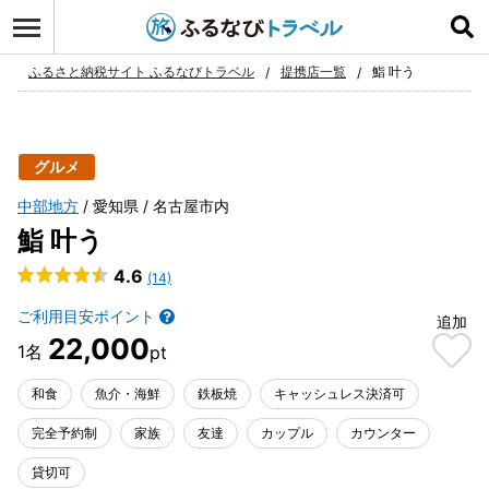
ログイン
お気に入り
ふるさと納税サイト ふるなびトラベル
提携店一覧
鮨 叶う
グルメ
中部地方
愛知県
名古屋市内
鮨 叶う
4.6
(14)
ご利用目安ポイント
追加
22,000
和食
魚介・海鮮
鉄板焼
キャッシュレス決済可
完全予約制
家族
友達
カップル
カウンター
貸切可