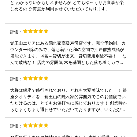
と わからないかもしれませんが とてもゆっくりお食事が楽
しめるので 何度か利用させていただいております。
評価：
覚王山エリアにある隠れ家高級寿司店です。完全予約制、カ
ウンター6席のみで、落ち着いた和の空間で江戸前熟成鮨が
堪能できます。 4名～貸切が出来、貸切費用別途不要！！ な
んて破格な！ 店内の雰囲気 木を基調とした落ち着くカウン
ター席6席のみ。バーのような照明・雰囲気で、プライベー
ト感たっぷりです。 おまかせコースのみ 16,500円/人 4人で
評価：
貸切でお伺いしました。 他のお客様がいない分、リラックス
して食事を楽しめるのでオススメです。 ホタテのサラダから
大将は銀座で修行されており、どれも大変美味でした！！ 銀
始まり、新鮮なお造り美味しかったです！ 先付けのまぐろも
座クオリティを、覚王山の隠れ家的雰囲気でこのお値段でい
ポン酢と合う😋 最中にお鮨を挟んでお口の中で炭酸と融合
ただけるのは、とてもお値打ちに感じております！ 創業時か
させる等、お洒落な創作鮨もあり、味はもちろんのこと見て
らちょくちょく通わせていただいておりますが、いくたびに
楽しむことが出来ます✨ あぶらぼうずの焼きがとろける柔ら
美味しさが増しております。 お店の場所も、覚王山の隠れ家
かさでお口の中で溶けます。 コースで足りなかったらアラカ
的感じで、中の雰囲気も落ち着いていて、大変居心地が良か
評価：
ルトで追加可能です。 私はどのお店でも大体｢コースに入っ
ったです！ 湧水を毎日汲まれているそうで、お水にもこだわ
てないオススメのネタありますか？｣って聞きます(笑) 江戸
れていて、本物を感じました！ 昔から近所なので、良く散歩