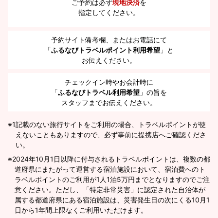
ご予約は必ず
現地決済
を
指定してください。
予約サイト備考欄、またはお電話にて
「
ふるなびトラベルポイント利用希望
」と
お伝えください。
チェックイン時やお会計時に
「
ふるなびトラベル利用希望
」の旨を
スタッフまでお伝えください。
※1
記載のない旅行サイトをご利用の場合、トラベルポイントが使
えないこともありますので、必ず事前に提携店へご確認くださ
い。
2024年10月1日以降に付与されるトラベルポイントは、複数の都
道府県にまたがって運営する宿泊施設において、宿泊費へのト
ラベルポイントのご利用が1人1泊5万円までとなりますのでご注
意ください。ただし、「特定非常災害」に認定された自治体が
属する都道府県にある宿泊施設は、災害発生日の次にくる10月1
日から1年間上限なくご利用いただけます。