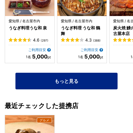
愛知県 / 名古屋市内
愛知県 / 名古屋市内
愛知県 / 
うなぎ料理うな和 泉
うなぎ料理 うな和 鶴
炭火焼 鰻
舞
古屋本店
4.6
4.3
(297)
(388)
ご利用目安
ご利用目安
5,000
5,000
もっと見る
最近チェックした提携店