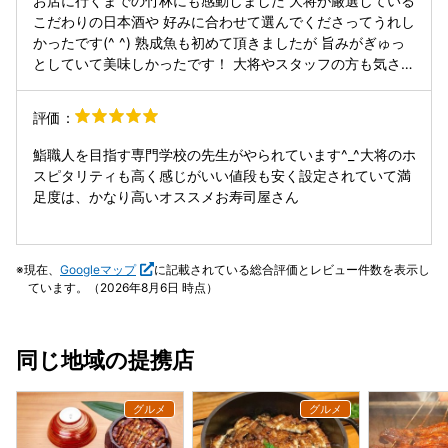
お店に行くまでの竹林にも感動しました 大将が厳選している
前の熟成鮨を食べるなら｢叶う｣ですね😊 どんな場面でも合
でお店の前を通ります！ 覚王山から一本入り、周りのお寺と
こだわりの日本酒や 好みに合わせて選んでくださってうれし
うので是非！ 基本情報 住所：愛知県名古屋市千種区城山町
竹に囲まれた落ち着いた雰囲気で、きっとお料理と共に、非
かったです(^ ^) 熟成魚も初めて頂きましたが 旨みがぎゅっ
1‑44‑5（覚王山駅から徒歩10～15分） アクセス：地下鉄東
日常感を味わえると思います。 一番高いコースもいただきま
としていて美味しかったです！ 大将やスタッフの方も気さく
山線「覚王山駅」より徒歩約10分 大通りから一本裏道に入
したが、お値段に対する期待値を遥かに上まるクオリティで
に お話ししてくださってまた行きたいな と思いました
ったところ 予約：完全予約制（電話・一休など） 席数：カ
した！ 全て美味しいのですが、最後の締めの赤だしのお出汁
ウンター6席／貸切7名可／全席禁煙 駐車場：無（公共交通
評価：
が素晴らしかったです。 投稿:覚王山不動産販売 石原 靖也
機関を推奨） 近くにコインパーキング有 ⏰ 営業情報 営業時
間：17:30〜23:00（最終入店20:00、L.O.23:00） 定休日：
鮨職人を目指す専門学校の先生がやられています^_^大将のホ
不定休
スピタリティも高く感じがいい値段も安く設定されていて満
足度は、かなり高いオススメお寿司屋さん
現在、
Googleマップ
に記載されている総合評価とレビュー件数を表示し
ています。（2026年8月6日 時点）
同じ地域の提携店