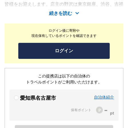
皆様をお迎えします。店主の野沢は東京銀座、渋谷、吉祥
寺、名古屋金山の寿司屋で16年修行し、江戸前鮨におい
続きを読む
て、〆る、煮る、蒸す、漬ける、漬け込む、寝かせるなど
魚を寝かせてイノシン酸などの旨味を活性化する手法など
ログイン後に寄附や
独自の仕事を構築して参りました。 『美味求真』素材の
現在保有しているポイントを確認できます
ひとつひとつに最高の『仕事』を探求した他店では味わえ
ない鮨をお楽しみください。
ログイン
この提携店は以下の自治体の
トラベルポイントがご利用いただけます。
自治体紹介
愛知県名古屋市
-
保有ポイント