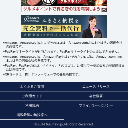
※Amazon、Amazon.co.jpおよびそのロゴは、Amazon.com,Inc.またはその関連会社
の商標です。
※PayPayマネーライトが付与されます。PayPayマネーライトの出金はできません。
※Amazon、Amazon.co.jp、Amazon Payおよびそれらのロゴは、Amazon.com, Inc.
またはその関連会社の商標です。
※PayPay、PayPayのロゴ、ペイペイ、Ｐのロゴは、LINEヤフー株式会社の登録商標ま
たは商標です。
※QRコードは（株）デンソーウェーブの登録商標です。
よくあるご質問
ニュースリリース
ご利用ガイド
会社概要
利用規約
プライバシーポリシー
掲載希望の施設様へ
©2014 furunavi.jp,All Right Reserved.