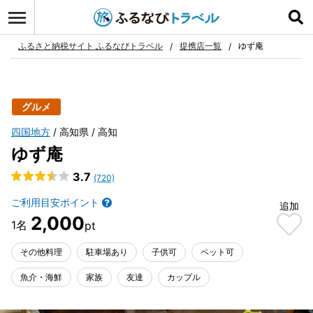
ログイン
お気に入り
ふるさと納税サイト ふるなびトラベル
提携店一覧
ゆず庵
グルメ
四国地方
高知県
高知
ゆず庵
3.7
(720)
ご利用目安ポイント
追加
2,000
その他料理
駐車場あり
子供可
ペット可
魚介・海鮮
家族
友達
カップル