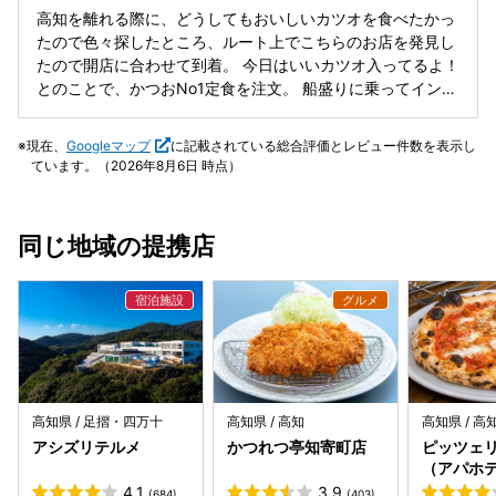
高知を離れる際に、どうしてもおいしいカツオを食べたかっ
たので色々探したところ、ルート上でこちらのお店を発見し
たので開店に合わせて到着。 今日はいいカツオ入ってるよ！
とのことで、かつおNo1定食を注文。 船盛りに乗ってインパ
クトある料理が到着！ 大量のカツオのたたき、カツオのハラ
ス、カツオの刺身、うつぼの刺身といった贅沢な一皿。 藁の
現在、
Googleマップ
に記載されている総合評価とレビュー件数を表示し
香りするタタキは貴重な塩で食べるととても美味しく、量が
ています。（2026年8月6日 時点）
たくさんなので満足間違いなし！ 生もモチモチして食感よく
とてもおいしい。 また高知に来た際には寄りたいところ。
同じ地域の提携店
高知県 / 足摺・四万十
高知県 / 高知
高知県 / 高
アシズリテルメ
かつれつ亭知寄町店
ピッツェ
（アパホ
内）
4.1
3.9
(684)
(403)