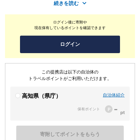
50万食突破しました。「カツオの藁焼き塩たたき」こち
続きを読む
らも人気No2で同じく50万食突破！！店内には、テーブ
ル席やお座敷、団体様がご利用できる大広間がございま
ログイン後に寄附や
す。ゆず庵入口にあるはなれではペットと一緒に食事がで
現在保有しているポイントを確認できます
きます！
ログイン
この提携店は以下の自治体の
トラベルポイントがご利用いただけます。
自治体紹介
高知県（県庁）
-
保有ポイント
寄附してポイントをもらう