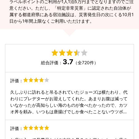
ラベルポイントのご利用が1人1泊5万円までとなりますのでご注
意ください。ただし、「特定非常災害」に認定された自治体が
属する都道府県にある宿泊施設は、災害発生日の次にくる10月1
日から1年間上限なくご利用いただけます。
3.7
総合評価：
（全720件）
評価：
久しぶりに訪れると吊るされていたジョーズは横たわり、代
わりにプレデターがお迎えしてくれた。あまりお腹は減って
いなかったが高知らしい海のものが食べたかったので、カツ
オ丼を頼み、いつもは唐揚げでしか食べたことないウツボが
あったので、ウツボのタタキも頼んでみた。このお店の独特
の流儀であるお味噌汁のセルフサービス。店の中央にあるカ
評価：
セットコンロ置き場から自ら用意して、生の白菜と味噌汁と
うどんの入った小鍋が運ばれる。私的には、最初にうどんが