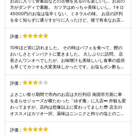
お店に入って骨董品などの古物を見るのも楽しいし、お店の
湯だるので、それだけ先にいただく。ゆず庵というだけあっ
方がダンディで素敵。 カツヲはめっちゃ美味しいし、1キロ
て、柚子の風味が美味しいお汁で味噌の風味が飛ばないよう
45000円のお塩は塩辛くない、ミネラルの味。 お店の評判
に弱火でじっくりと煮ていく。ウツボのタタキは時間がかか
を全く知らずに通りすがりに入ったけど、後で有名なお店だ
りそうで、先にカツオ丼が運ばれてきた。カツオの柵と切り
と知って納得した。 カツオ美味しかったし観ても楽しめた。
落としがふんだんに盛られている。モチモチした歯ごたえの
ご馳走様でした！
評価：
カツオのいろんな部位が混在して、カオスっぼい丼だ。空腹
ではなかったのでご飯は普通にしたが、ウツボのタタキも頼
10年ほど前に訪れました。 その時はパフェを食べて、鰹の
んだので、ご飯大のほうが良かったと思われた。カツオ丼を
おいしさとインパクトに驚きました。 久しぶりに訪問。 店
半分頂いたところで、ウツボのタタキが運ばれてきた。見た
長さんワンオペでしたが、お味噌汁も美味しいし食事の提供
目はまさにウツボで皮目が炙られ香ばしい香りがする。皮と
も早くてカツオも大変美味しかったです。お塩もポン酢も醤
身の間のゼラチン質が独特で美味しいが、人によっては海の
油も美味しかった。 市内のホテルや市場でもたべましたが、
ギャングらしい野性味が苦手な方もいるかも。誤解を恐れず
ゆず庵さんが1番カツオが美味しかったです。 お店の内装や
に言えば、「海のジビエ」と表現すれば、そのニュアンスが
評価：
古物？、初見の家族も楽しんでいました。 また高知へ訪れる
伝わるか。くたくたになった白菜の味噌汁はお汁が少なく、
時は行きたいお店です。 子供のメニューも子供たち喜んで食
ウドンを頂く際にはあまりすすらない方がバランス的にはよ
よさこい祭り期間で市内のお店は大行列☹️ 南国市方面に車
べていました。チキンライスのおにぎり食べやすくてよかっ
いのかも知れない。料理のバランスや繊細さを気にする方よ
を走らせジョーズが横たわった「ゆず庵」に入店🦈 外観も変
たです。
り食事のエンターテイメント性を楽しめる方へお薦めした
わってますが、店内は想像以上に変わってました😳 店主の
い。
オススメはカツオ一択、薬味はニンニクと拘りの塩とのこ
と。 いざ実食すると、けっこう美味しい🙂 カツオ一択だけ
のことはあります。 店の雰囲気は……ですが、想像以上に味
評価：
は美味しいですよ。