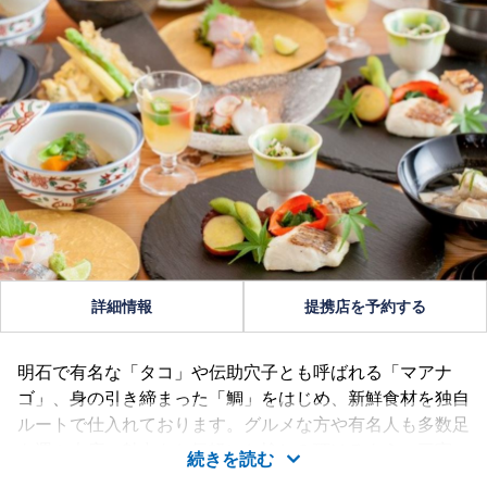
詳細情報
提携店を予約する
明石で有名な「タコ」や伝助穴子とも呼ばれる「マアナ
ゴ」、身の引き締まった「鯛」をはじめ、新鮮食材を独自
ルートで仕入れております。グルメな方や有名人も多数足
を運ぶ本店の魅力をお気軽にお愉しみ頂けるよう、三宮の
続きを読む
「人丸花壇 鯛庵」では、リーズナブルな価格で良質食材