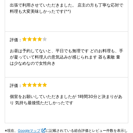
が、、、え、これが半個室？！ちょっと納得いかないかも。
出張で利用させていただきました。 店主の方も丁寧な応対で
背中側に格子の壁というより仕切りがあるのみ。 ランチタイ
料理も大変美味しかったです(^^)
ムだったので、窓から燦燦と光が差し込みまぶしいし紫外線
が気になる。 それでも素材を活かし丁寧に作られたお料理は
抜群に美味しかったです。 あと、驚いたのは時間制だったこ
と。 ミニ懐石をいただきましたが、2時間で退店を促された
評価：
のが残念でした。 長々と居座るつもりはありませんでした
が、もう少しゆっくりしたかったです。
お昼は予約してないと、平日でも無理です どのお料理も、手
が凝っていて料理人の意気込みが感じられます 器も素敵 量
は少なめなので女性向き
評価：
個室をお願いしていただきましたが 1時間30分と決まりがあ
り 気持ち最後慌ただしかったです
現在、
Googleマップ
に記載されている総合評価とレビュー件数を表示し