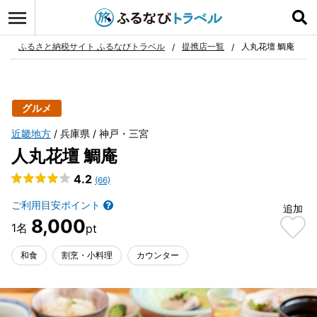
ログイン
お気に入り
ふるさと納税サイト ふるなびトラベル
提携店一覧
人丸花壇 鯛庵
グルメ
近畿地方
兵庫県
神戸・三宮
人丸花壇 鯛庵
4.2
(66)
ご利用目安ポイント
追加
8,000
和食
割烹・小料理
カウンター