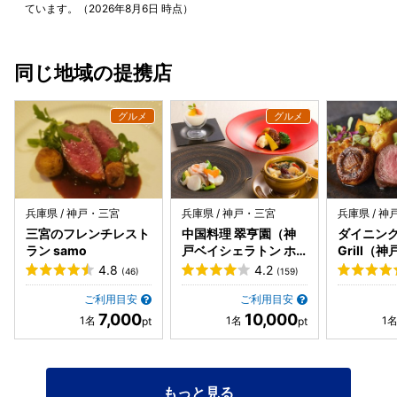
ています。（2026年8月6日 時点）
同じ地域の提携店
兵庫県 / 神戸・三宮
兵庫県 / 神戸・三宮
兵庫県 / 
三宮のフレンチレスト
中国料理 翠亨園（神
ダイニング 
ラン samo
戸ベイシェラトン ホ
Grill（
テル&タワーズ内）
トン ホテ
4.8
4.2
(46)
(159)
内）
ご利用目安
ご利用目安
7,000
10,000
もっと見る