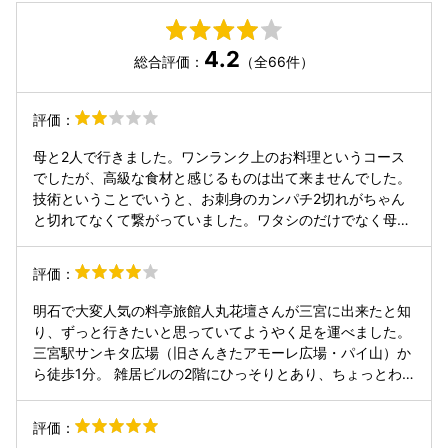
4.2
総合評価：
（全66件）
評価：
母と2人で行きました。ワンランク上のお料理というコース
でしたが、高級な食材と感じるものは出て来ませんでした。
技術ということでいうと、お刺身のカンパチ2切れがちゃん
と切れてなくて繋がっていました。ワタシのだけでなく母の
も同じで笑ってしまいました。結構なお値段でしたがこの程
度ならもう伺うことはないと思います。
評価：
明石で大変人気の料亭旅館人丸花壇さんが三宮に出来たと知
り、ずっと行きたいと思っていてようやく足を運べました。
三宮駅サンキタ広場（旧さんきたアモーレ広場・パイ山）か
ら徒歩1分。 雑居ビルの2階にひっそりとあり、ちょっとわ
かりにくいかも。 すき屋のある曲がり角から小道に入りま
す。 店内は和風でシックというより、小ぎれいな居酒屋とい
評価：
った雰囲気。 半個室の窓際カウンターなる席に通されました