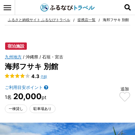
ログイン
お気に入り
ふるさと納税サイト ふるなびトラベル
提携店一覧
海邦フサキ 別館
宿泊施設
九州地方
沖縄県
石垣・宮古
海邦フサキ 別館
4.3
(18)
ご利用目安ポイント
追加
20,000
一棟貸し
駐車場あり