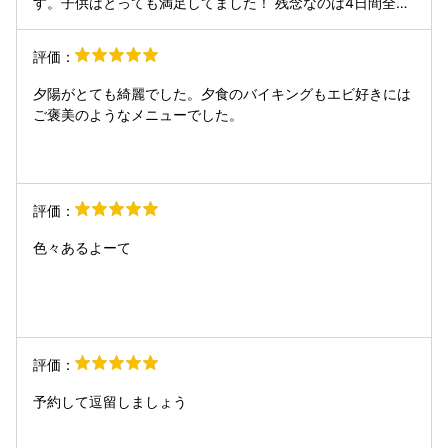
す。子供はとっても満足してました！ 残念なのは4日間全て
曇りに嵐、低気温で天気が散々で海が楽しめなかった事です
評価：
夕陽がとても綺麗でした。夕食のバイキングもエビ好きには
ご褒美のようなメニューでした。
評価：
色々あるよーて
評価：
予約して逗留しましょう