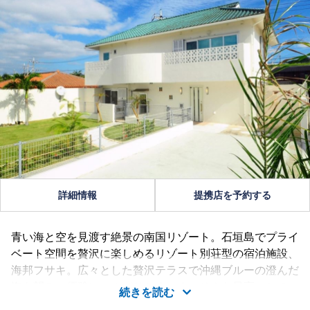
詳細情報
提携店を予約する
青い海と空を見渡す絶景の南国リゾート。石垣島でプライ
ベート空間を贅沢に楽しめるリゾート別荘型の宿泊施設、
海邦フサキ。広々とした贅沢テラスで沖縄ブルーの澄んだ
海を望み、優雅にのんびりとすごす。そんな最高のシチュ
続きを読む
エーションをお届けいたします。(オーシャンビューの豪