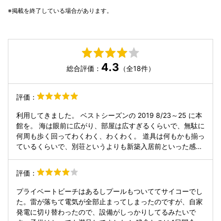
掲載を終了している場合があります。
4.3
総合評価：
（全18件）
評価：
利用してきました。 ベストシーズンの 2019 8/23～25 に本
館を。 海は眼前に広がり、部屋は広すぎるくらいで、無駄に
何周も歩く回ってわくわく、わくわく。 道具は何もかも揃っ
ているくらいで、別荘というよりも新築入居前といった感じ
です。 一押しは、プライベートビーチからのシャワールーム
に直接入れる入口。かゆい所に手が届くねー。 もちろん家族
評価：
揃って利用させてもらいました。 やや高めな気もするけど、
それに見合う価値あり。 お勧めです。 (^^)/
プライベートビーチはあるしプールもついててサイコーでし
た。雷が落ちて電気が全部止まってしまったのですが、自家
発電に切り替わったので、設備がしっかりしてるみたいで