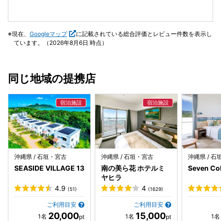
現在、
Googleマップ
に記載されている総合評価とレビュー件数を表示し
ています。（2026年8月6日 時点）
同じ地域の提携店
沖縄県 / 石垣・宮古
沖縄県 / 石垣・宮古
沖縄県 / 
SEASIDE VILLAGE 13
南の美ら花 ホテルミ
Seven C
ヤヒラ
4.9
4
(51)
(1629)
ご利用目安
ご利用目安
20,000
15,000