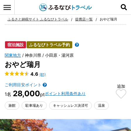
ログイン
お気に入り
ふるさと納税サイト ふるなびトラベル
提携店一覧
おやど瑞月
宿泊施設
ふるなびトラベル予約
関東地方
神奈川県
小田原・湯河原
おやど瑞月
4.6
(81)
ご利用目安ポイント
追加
28,000
ポイント利用条件あり
旅館
駐車場あり
キャッシュレス決済可
温泉