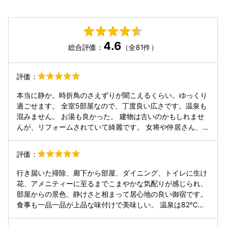
4.6
総合評価：
（全81件）
評価：
本当に静か。時折鳥のさえずりが聞こえるくらい。ゆっくり
過ごせます。 全室5部屋なので、丁度良い広さです。温泉も
混みません。 お湯も良かった。 建物は古いのかもしれませ
んが、リフォームされていて綺麗です。 女将や仲居さん、料
理長も皆さん笑顔で気さくな方でした。 至るところに気遣い
を感じました。 強いて言うならば、敷布団がペタンコで、宿
評価：
のレベルに合わないな〜と思いました。枕は高さが変えられ
て良かった。 ぜひ、また泊まりたいです。
行き届いた掃除、廊下から部屋、ダイニング、トイレに生け
花、アメニティーに至るまでこまやかな気配りが感じられ、
部屋からの景色、静けさと相まって居心地の良い御宿です。
食事も一品一品が上品な味付けで美味しい。 温泉は82°C程
の源泉を41°C、露天は42°Cと程よく調節され、長く湯浴み
が出来る。 湯河原に来たらここです。 また、掃除担当の方