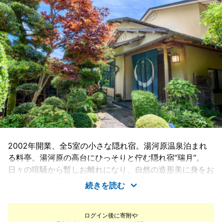
2002年開業、全5室の小さな隠れ宿。湯河原温泉泊まれ
る料亭。湯河原の高台にひっそりと佇む隠れ宿“瑞月”。
日々の喧騒から暫しお離れになり、自然の造形美に身をお
いて料理人が手掛ける美味しい料理に舌鼓み。源泉掛け流
続きを読む
しの贅沢温泉でゆったりと身体をほぐして、心溶けゆく時
間をお過ごしください。
ログイン後に寄附や