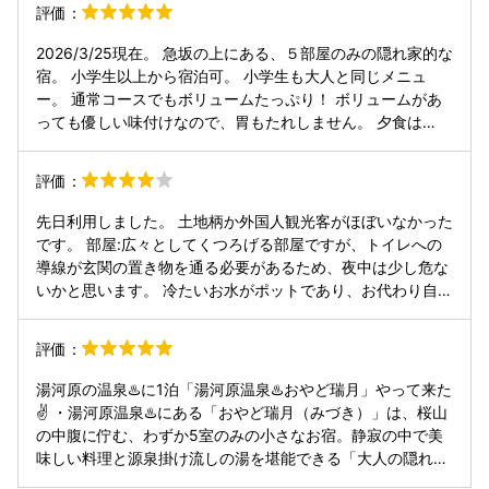
評価：
にちょっとお願いしたことが、すぐに女将にも伝わってい
て、宿のマネージメントも行き届いて感心しました。
2026/3/25現在。 急坂の上にある、５部屋のみの隠れ家的な
宿。 小学生以上から宿泊可。 小学生も大人と同じメニュ
ー。 通常コースでもボリュームたっぷり！ ボリュームがあ
っても優しい味付けなので、胃もたれしません。 夕食は
18:00からで、部屋食かダイニングを選べます。 朝食は
08:00か08:30からで、ダイニングのみ。 サービスも丁寧
評価：
で、至れり尽くせりです。 どの従業員さんも優しいです。
忘れ物を早急に対応して下さり、ありがとうございました。
先日利用しました。 土地柄か外国人観光客がほぼいなかった
助かりました。 送迎対応は無し。 タクシーで約10分くらい
です。 部屋:広々としてくつろげる部屋ですが、トイレへの
です。 タクシーの運転士さんも「ｽﾞｲｹﾞﾂさんね。」と、把握
導線が玄関の置き物を通る必要があるため、夜中は少し危な
してました。 温泉はこじんまりとしていますが、露天風呂も
いかと思います。 冷たいお水がポットであり、お代わり自由
あり。 貸し切りはありませんが、足の不自由な方などには相
のためコンビニ等で買って行かずに済みました。 メイン通り
談可能との事ですが、部屋にも浴場へも移動手段は階段のみ
から離れていることもあり、ずっととても静かでした。 食
評価：
です。 温泉は時間が経っても湯冷めせず、いつまでも身体が
事:手の込んだお夕食、朝食でした。 ただ、夕食は共通の出
ポカポカしています。 15:00〜翌日10:00まで利用可能で、
汁の味が強く、食材、料理が違っても同じ味になってしまっ
湯河原の温泉♨️に1泊「湯河原温泉♨️おやど瑞月」やって来た
チェックアウトは10:30なので、たくさん温泉に入れます。
てました。 朝食は頭から食べれる鯵の干物が脂がのっていて
✌️ ・湯河原温泉♨️にある「おやど瑞月（みづき）」は、桜山
湯河原の宿の中でも、やや高めの値段ですが、静かにのんび
大変美味しかったです。また、朝からお刺身がいただけるの
の中腹に佇む、わずか5室のみの小さなお宿。静寂の中で美
りして過ごしたい時にはオススメの宿です。
にも驚きました。 風呂:内湯と露天風呂のみですが、十分気
味しい料理と源泉掛け流しの湯を堪能できる「大人の隠れ
持よく入れます。 露天風呂は久しぶりに景色が見やすい座り
宿」として人気がある。 ● 泉質 : ナトリウム・カルシウム