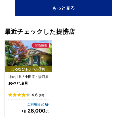
設。ただ鏡台には椅子がなく、また、貴重品ボックス・ロッ
もっと見る
カー等がなく、少し心配に感じた‼️ ・女将さんや従業員の
方、板長さんらが、お客様に気遣って優しい振る舞い❣️‼️ そ
の姿には感動した❣️‼️ ​🟧 ​急坂のアクセス： 宿は高台にあるた
め、最寄りのバス停「桜山入口」から宿までは約300mの急
最近チェックした提携店
な上り坂がある。足腰に不安がある方や荷物が多い場合は、
タクシーの利用が推奨。 ・​年齢制限： 基本的に未就学児の
宿泊は不可となっており、落ち着いた大人の空間が保たれて
いる。 ​・全館禁煙： タバコを吸わない方には快適な環境。 ​
🟧 住所： 神奈川県足柄下郡湯河原町宮上759-68 ​アクセ
ス： JR湯河原駅よりタクシーで約10分 ​チェックイン：
15:00 / チェックアウト： 10:30 🟧 ​隠れ家的な宿で、日常を
ふるなびトラベル予約
忘れて「何もしない贅沢」を味わいたい時にぴったりな一
神奈川県 / 小田原・湯河原
軒。
おやど瑞月
4.6
(81)
ご利用目安
28,000