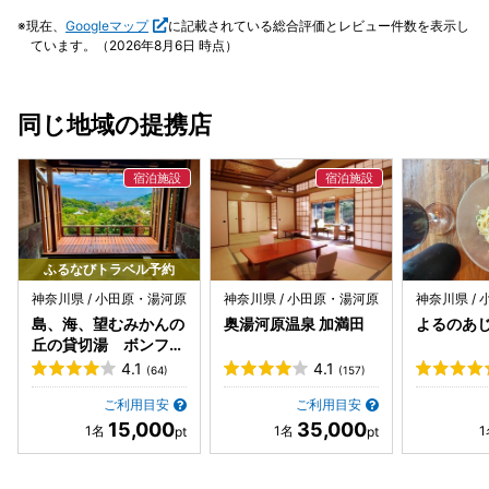
方ができる石の積み方でした。 温度はどちらも42℃位でし
－塩化物・硫酸塩温泉♨️(低張性・弱アルカリ性・高温泉)。 ​
現在、
Googleマップ
に記載されている総合評価とレビュー件数を表示し
た。 男女入れ替えは無いようです。 風呂の廊下に冷たい柑
・​1. 料理：「美食の宿」としてのこだわり。「美食の宿」と
ています。（2026年8月6日 時点）
橘入りのお水があります。 一気に2杯目まで飲むと、2杯目
自負する通り、料理が最大の魅力。 ​・月替わりの懐石料理：
は頭がキンキンするくらい冷たいです。美味しいです。 女将
旬の食材を活かし、奇をてらわない「素材の持ち味を真っ直
さんのホスピタリティが素晴らしかったです。 注意点として
ぐに引き出す」料理が提供される。 ​・お部屋食： 夕食はお
同じ地域の提携店
は、15時のチェックイン前に着いてもドアが開いてないため
部屋でゆっくりといただけるため、プライベートな時間を大
受付で少し休憩することは難しそうです。 また、宿まではな
切にしたい方に最適。 ・​名物： 自家製の「みづき豆腐（ご
かなかな勾配の坂のため足腰に注意ですかね。 できればまた
ま豆腐）」などが評判。 ・​2. 温泉：源泉100%掛け流し。​泉
行きたいですが、上記の通り食事に生意気言ってるので受け
質： 湯河原の豊かな源泉を贅沢に掛け流しで楽しめる。 ・​
入れていただけるかどうか。。。
お風呂： 男女それぞれに内湯と露天風呂がある。露天風呂か
らは、湯河原の山並みや夜空の月、早朝の日の出など、時間
とともに移り変わる景色を眺められる。 ・​3. 客室と環境。​
ふるなびトラベル予約
全5室の贅沢： 客室数が少ないため、館内は非常に静か。 ・​
神奈川県 / 小田原・湯河原
神奈川県 / 小田原・湯河原
神奈川県 /
眺望： 山の中腹に位置しているため、大きな窓からは湯河原
島、海、望むみかんの
奥湯河原温泉 加満田
よるのあ
箱根連山の雄大な景色を一望。 ・​落ち着いた空間： 各室に
丘の貸切湯 ボンファ
は季節の生花が生けられ、日本の情緒を感じるしつらえにな
ム
4.1
4.1
(64)
(157)
っている。 ● 夕食はお部屋食🍽。2時間をかけて美味しいお
料理が一品ずつ提供され、そのどれもが美味しい😋😋😋
ご利用目安
ご利用目安
15,000
35,000
🤤❣️‼️ お風呂は、塩化物・硫酸塩温泉♨️であるが、塩化物泉
は弱くなめらかな保温効果が高い温泉。＊お風呂には、櫛・
4枚刃カミソリ・化粧品等が用意されており十分なほどの施