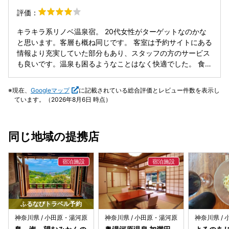
ジェがあり、映えそうだなと思う反面、作者や出版社に許可
です。 畳スペースはそんな事なかったですが、ハンモックに
てくれる素晴らしい旅館だなぁと感じました！ 個人的にちょ
評価：
取ってるのか？と心配になる。そもそもここは「本をモチー
寝たらホコリが舞った。無理やり置いてるかんじなので、こ
っと思った所は 小説は読み切れないので短編で読める本がも
フに利用した宿」であり、間違っても「本を楽しむための
れなら普通の椅子とスツールがいいなと思いました。 また、
っとあれば良かったかなぁと思いました！ あと車で来た際は
キラキラ系リノベ温泉宿。 20代女性がターゲットなのかな
宿」ではないと思う。部屋で夜読書しようとしたが、光量の
他の方がハンガーに本をかけていることを指摘していました
場所がわかりにくいので困りました
と思います。客層も概ね同じです。 客室は予約サイトにある
強い巨大懐中電灯のようなライトしかないとか。 食事含め飲
が改善されていません。ただの針金ハンガーに干しているだ
情報より充実していた部分もあり、スタッフの方のサービス
食全てオールインクルージブの宿だが、飲み物の飲み放題が
けでオシャレに見えるわけでもないので雑な装飾にしか見え
も良いです。温泉も困るようなことはなく快適でした。 食事
食堂で、気軽に夜に行ける場所になく、時間も微妙、。食事
ません。 お風呂: 温度調節が難しい謎のシャワー…。下向き
と駄菓子やドリンクのオールインクルーシブに関しては工夫
中しか利用しなかったが、お酒の種類は豊富な方かも。 浴室
にしか置けないので不便でした。 洗い場と温泉の距離が近す
されていると思いますが、 品質はちょっと気になるところが
は「ステンドグラス」を謳っているが、古い窓ガラスにステ
現在、
Googleマップ
に記載されている総合評価とレビュー件数を表示し
ぎて、シャワーがお湯に入る感じでした。ついたてを取り付
あるので外で召し上がられるのもありかなと思います。
ンドグラス風シールが貼ってあるだけ。お湯は気持ちがいい
ています。（2026年8月6日 時点）
けるなど対策したほうがいいと思います。 脱衣所が髪の毛だ
が、やはりレトロデザインなシャワーの使い勝手が悪く冬場
らけでした。拭きたくても何もなかったので、客が使えるモ
は辛い。 湯河原温泉自体も客は少なめ(箱根とかと比べると)
ップやワイパーなど設置した方がいいです。 クレンジングが
だが、この宿の宿泊客は少なすぎ(平日2組私入れて)。お湯は
同じ地域の提携店
どうやら拭き取り用？普段は拭き取りタイプを使わないので
いいのに残念なところが目立った。
そうとは気づかずシャバシャバの液体を無駄にたくさん使っ
てしまいました。コットンで拭き取るタイプだったらどこか
にその旨書いておいて欲しいです。 脱衣所の出入り口が暖簾
2枚と引き戸で仕切ってありますが、扉を開けた時に下手し
たら外から脱衣所が見えるなと思いました。対策して欲しい
です。 写真映えを意識したような内装ですが、全体的にピン
ふるなびトラベル予約
とこない感じでした…。奇を衒った見せかけのオシャレ感よ
神奈川県 / 小田原・湯河原
神奈川県 / 小田原・湯河原
神奈川県 /
りも上記のような質を改善したほうがお客さんが増えると思