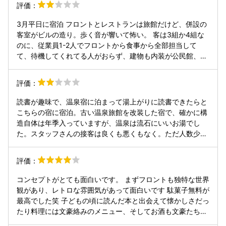
評価：
いるので臭いし暗いし誰も使ってなかった…。 何にしても臭
いは1番気になるので対策してください。 食事: 夕飯がリゾ
3月平日に宿泊 フロントとレストランは旅館だけど、併設の
ットのリーズナブルなコースで予約しました。 ドリンクをオ
客室がビルの造り。歩く音が響いて怖い。 客は3組か4組な
ールインクルーシブと謳っていますが、セルフで食堂に取り
のに、従業員1-2人でフロントから食事から全部担当して
に行くドリンクバーといった感じですし、利用できる時間も
て、待機してくれてる人がおらず、建物も内装が公民館、べ
少ないので微妙です。オールインクルーシブがあるから選ん
ランダがマンションの雰囲気があり、温泉旅行気分にハマら
だのにがっかりでした。 駄菓子バーは受付フロアにあるの、
ず落ち着かなかった。 夕食は肉も野菜も美味しかった 朝食
評価：
途中まで気づかなかったです。チェックイン時も説明があり
は鶏飯のスープがお椀に1/3しか入ってなく薄味で、味気な
ませんでした。どうせならドリンクのところに置いて欲しい
かった アルコールは部屋に持ち込みオッケー 照明が本で作
読書が趣味で、温泉宿に泊まって湯上がりに読書できたらと
です。 夕食のリゾットは、上にかかってるチーズで誤魔化し
ってあった
こちらの宿に宿泊。古い温泉旅館を改装した宿で、確かに構
ているような味で、スープは業務用といった感じです。チェ
造自体は年季入っていますが、温泉は流石にいいお湯でし
ックイン時に食事時間は17:30と指定され、内心早過ぎると
た。スタッフさんの接客は良くも悪くもなく。ただ人数少な
思ってましたが、18時に会場に来る方もいて本当は時間を選
いんだろうな...と。食事のサーブが終わると給付が誰もいな
べたのか？とモヤモヤしました。 食堂の照明、電球がチカチ
くなる。流石に部屋に帰っていいのか分からず...。また初日
カとして不快でした。食事が楽しめなくなるレベルで気にな
評価：
は文豪をイメージしたアラカルトが前菜だったが、そのうち
りました。 デザートブッフェはケーキ４種類でしたが美味し
の一つ、宮沢賢治の「りんごクリーム」の説明の時に「賢治
かったです。 部屋: 部屋のトイレと洗面台が離れていて、ト
コンセプトがとても面白いです。 まずフロントも独特な世界
の出身地の青森から」と謳っており幻滅。本をモチーフにし
イレの後手を洗うのが大変。せめてトイレにタオル設置して
観があり、レトロな雰囲気があって面白いです 駄菓子無料が
た宿ならもうちょっと勉強してほしい。 他にも部屋はもちろ
ください。 金庫はナンバーがついてるものなのにナンバーは
最高でした笑 子どもの頃に読んだ本と出会えて懐かしさだっ
ん食堂、廊下の照明、インスタ映えを意識したオブジェな
使わない鍵式でした。どうやって鍵をかけるのかわからずし
たり料理には文豪絡みのメニュー、そしてお酒も文豪たちが
ど、本を題材にしたというより本そのものを材料にしたオブ
ばらく格闘したので、取り扱い説明をどこかに書いて欲しい
愛した飲み物がありと記載しており色んな感情を引き出させ