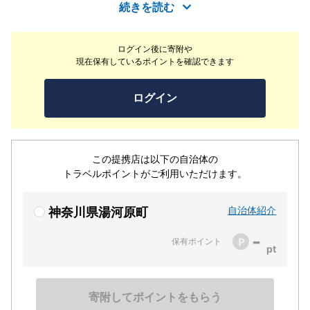
ような空間が広がります。ご宿泊のお客さまだけではな
続きを読む
く、テイクアウトスイーツやランチ営業、こだわりの商品
を詰め込んだお土産ショップをご提供しております。
ログイン後に寄附や
現在保有しているポイントを確認できます
ログイン
この提携店は以下の自治体の
トラベルポイントがご利用いただけます。
自治体紹介
神奈川県湯河原町
-
保有ポイント
寄附してポイントをもらう