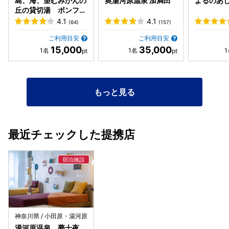
島、海、望むみかんの
奥湯河原温泉 加満田
よるのあ
います。実際写真はほとんど撮りませんでした。 スタッフさ
丘の貸切湯 ボンファ
んの対応は悪くなかったので頑張ってほしいです。
ム
4.1
4.1
(64)
(157)
ご利用目安
ご利用目安
15,000
35,000
もっと見る
最近チェックした提携店
神奈川県 / 小田原・湯河原
湯河原温泉 夢十夜