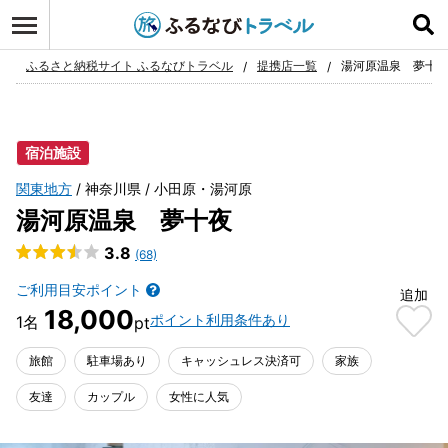
ログイン
お気に入り
ふるさと納税サイト ふるなびトラベル
提携店一覧
湯河原温泉 夢十
宿泊施設
関東地方
神奈川県
小田原・湯河原
湯河原温泉 夢十夜
3.8
(68)
ご利用目安ポイント
追加
18,000
ポイント利用条件あり
旅館
駐車場あり
キャッシュレス決済可
家族
友達
カップル
女性に人気