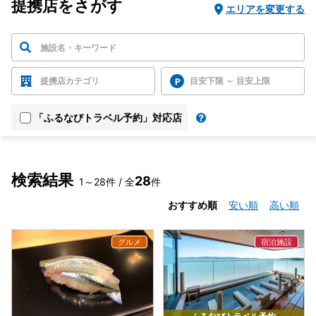
提携店をさがす
エリアを変更する
提携店カテゴリ
目安下限 ～ 目安上限
「ふるなびトラベル予約」対応店
検索結果
28
1～28件 / 全
件
おすすめ順
安い順
高い順