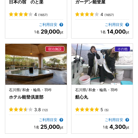
日本の宿 のと楽
ガーデン能登屋
4
4
(1657)
(1657)
ご利用目安
ご利用目安
29,000
14,000
石川県/ 和倉・輪島・羽咋
石川県/ 和倉・輪島・羽咋
ホテル能登倶楽部
航心丸
3.8
5
(12)
(5)
ご利用目安
ご利用目安
25,000
4,300