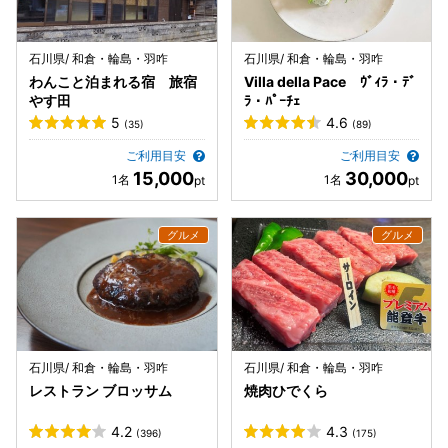
石川県/ 和倉・輪島・羽咋
石川県/ 和倉・輪島・羽咋
わんこと泊まれる宿 旅宿
Villa della Pace ｳﾞｨﾗ・ﾃﾞ
やす田
ﾗ・ﾊﾟｰﾁｪ
5
4.6
(35)
(89)
ご利用目安
ご利用目安
15,000
30,000
石川県/ 和倉・輪島・羽咋
石川県/ 和倉・輪島・羽咋
レストラン ブロッサム
焼肉ひでくら
4.2
4.3
(396)
(175)