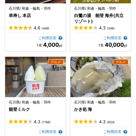
ふるなびトラベル予約
石川県/ 和倉・輪島・羽咋
石川県/ 和倉・輪島・羽咋
幸寿し 本店
白鷺の湯 能登 海舟(共立
リゾート)
4.6
4.3
(449)
(546)
ご利用目安
ご利用目安
4,000
40,000
石川県/ 和倉・輪島・羽咋
石川県/ 和倉・輪島・羽咋
能登ミルク
かき処 海
4.3
4.3
(1166)
(833)
ご利用目安
ご利用目安