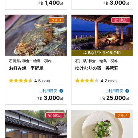
1,400
3,000
ふるなびトラベル予約
石川県/ 和倉・輪島・羽咋
石川県/ 和倉・輪島・羽咋
お好み焼 平野屋
ゆけむりの宿 美湾荘
4.5
4.2
(256)
(1220)
ご利用目安
ご利用目安
3,000
25,000