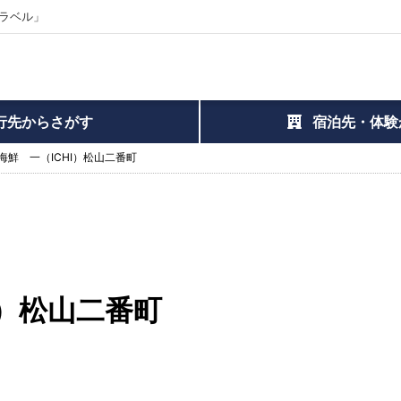
ラベル」
行先からさがす
宿泊先・体験
海鮮 一（ICHI）松山二番町
I）松山二番町