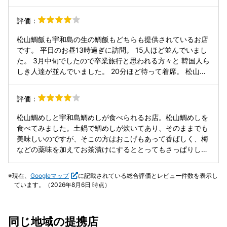
ていてとても美味しく一緒に頼んだ日本酒にも合っていて美
味しかったです。 鯛のせんざんぎは、骨周の身がボロホロで
評価：
味付けも丁度いい感じで美味しかったです。 鯛めしについて
は、鯛の身の旨さとそれをご飯が吸っている感じでとても美
松山鯛飯も宇和島の生の鯛飯もどちらも提供されているお店
味しかったです。
です。 平日のお昼13時過ぎに訪問。 15人ほど並んでいまし
た。 3月中旬でしたので卒業旅行と思われる方々と 韓国人ら
しき人達が並んでいました。 20分ほど待って着席。 松山鯛
飯をオーダー 土鍋に2人分、 一人2.5杯ほどの量で 出汁をか
けて楽しめたり 郷土料理を堪能しました。
評価：
松山鯛めしと宇和島鯛めしが食べられるお店。松山鯛めしを
食べてみました。土鍋で鯛めしが炊いてあり、そのままでも
美味しいのですが、そこの方はおこげもあって香ばしく、梅
などの薬味を加えてお茶漬けにするととってもさっぱりしま
す。味変が楽しめておいしく楽しいです。 ただ年末の夕方に
訪問したので、17:30の開店時にはすでにものすごい行列
現在、
Googleマップ
に記載されている総合評価とレビュー件数を表示し
で、1時間並んでようやく店に入れました。会計はクレジッ
ています。（2026年8月6日 時点）
トカードが使えました。
同じ地域の提携店