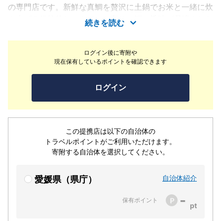
の専門店です。新鮮な真鯛を贅沢に土鍋でお米と一緒に炊
き上げる伝統的なスタイルを守り、鯛の旨味が凝縮された
続きを読む
奥深い味わいを提供しています。注文を受けてから一釜ず
つ丁寧に炊き上げるため、蓋を開けた瞬間に広がる香りと
ログイン後に寄附や
絶妙なお焦げが格別です。また、もう一方の郷土料理「宇
現在保有しているポイントを確認できます
和島鯛めし」も取り扱っており、一軒で愛媛の食文化を比
較堪能できるのも魅力です。落ち着いた和モダンな空間
ログイン
で、瀬戸内の恵みを活かした一品料理や地酒と共に、贅沢
なひとときをお過ごしいただけます。
この提携店は以下の自治体の
トラベルポイントがご利用いただけます。
寄附する自治体を選択してください。
自治体紹介
愛媛県（県庁）
-
保有ポイント