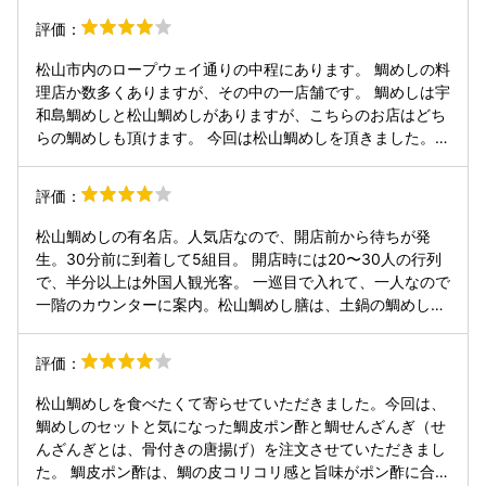
評価：
松山市内のロープウェイ通りの中程にあります。 鯛めしの料
理店か数多くありますが、その中の一店舗です。 鯛めしは宇
和島鯛めしと松山鯛めしがありますが、こちらのお店はどち
らの鯛めしも頂けます。 今回は松山鯛めしを頂きました。
土鍋に入った鯛めしは上品な味付けで、おこげもあり、その
ままで、薬味で、最後は出汁をかけて、最後まで美味しく頂
評価：
けました。 3種のじゃこ天の食べ比べセットも注文しました
が、こちらも美味しかったです。 平日の夜の開店前に並びま
松山鯛めしの有名店。人気店なので、開店前から待ちが発
したが、何組か並んでいてけっこうな混み具合でした。 この
生。30分前に到着して5組目。 開店時には20〜30人の行列
通りの鯛めし屋さんはどこも昼夜とも混むので時間に余裕を
で、半分以上は外国人観光客。 一巡目で入れて、一人なので
もっていくのがおすすめです。
一階のカウンターに案内。松山鯛めし膳は、土鍋の鯛めしに
刺身、小鉢と盛りだくさん。 鯛めしはそのまま食べても、薬
味を入れても、茶漬けにしても美味で良かったです。ネック
評価：
は行列待ちだけ、満足でした。
松山鯛めしを食べたくて寄らせていただきました。今回は、
鯛めしのセットと気になった鯛皮ポン酢と鯛せんざんぎ（せ
んざんぎとは、骨付きの唐揚げ）を注文させていただきまし
た。 鯛皮ポン酢は、鯛の皮コリコリ感と旨味がポン酢に合っ