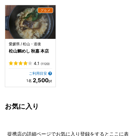
愛媛県 / 松山・道後
松山鯛めし 秋嘉 本店
4.1
(1120)
ご利用目安
2,500
お気に入り
提携店の詳細ページでお気に入り登録をすると
ここに表