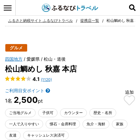
ログイン
お気に入り
ふるさと納税サイト ふるなびトラベル
提携店一覧
松山鯛めし 秋嘉 本
グルメ
四国地方
愛媛県
松山・道後
松山鯛めし 秋嘉 本店
4.1
(1120)
ご利用目安ポイント
追加
2,500
ご当地グルメ
子供可
カウンター
歴史・名所
一人で入りやすい
懐石・会席料理
魚介・海鮮
家族
友達
キャッシュレス決済可