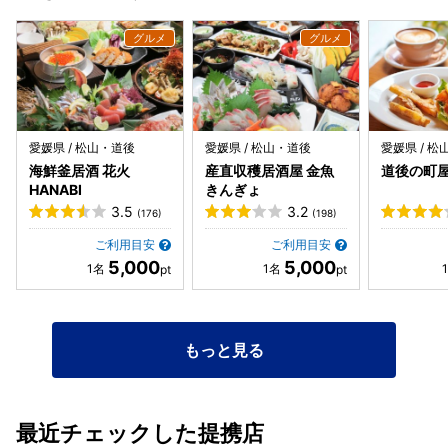
愛媛県 / 松山・道後
愛媛県 / 松山・道後
愛媛県 / 
海鮮釜居酒 花火
産直収穫居酒屋 金魚
道後の町
HANABI
きんぎょ
3.5
3.2
(176)
(198)
ご利用目安
ご利用目安
5,000
5,000
もっと見る
最近チェックした提携店