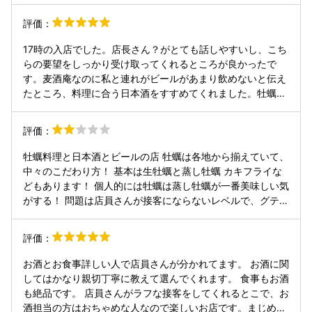
評価：
17時の入店でした。店長さん？がとても話しやすいし、こち
らの要望をしっかり受け取ってくれるところが良かったで
す。麦酒庵なのに私と連れがビールがあまり飲めないと伝え
たところ、料理に合う日本酒をすすめてくれました。牡蠣を
はじめとした魚介系の料理に合う日本酒を次々に出していた
だきました。これが本当良くあっていて久しぶりにちょっと
評価：
飲み過ぎました。 料理も一品一品とても丁寧に作っていて、
美味しくいただきました。 お店の雰囲気もとても良く、他の
牡蠣料理と日本酒とビールの店 牡蠣は各地から揃えていて、
お客さんもお酒と料理をとても楽しんでいるのが伝わってき
中々のこだわり方！ 基本は生牡蠣と蒸し牡蠣 カキフライな
ました。 次に大塚に行くときは予約して行きます。
どもあります！ 個人的には牡蠣は蒸し牡蠣が一番美味しい気
がする！ 問題は店員さんが接客にならないレベルで、グテン
グテンになっていて、ちょっとビックリ！ グラスは割るわ、
注文のお酒は忘れるわ、会計は間違うわと、ちょっと呆れま
評価：
した あと、アツの強いお店なので、覚悟して行ってくださ
い！(笑)
お酒とお食事詳しい人で店員さんが分かれてます。 お酒に関
してはかなり親切丁寧に教えて選んでくれます。 食事もお酒
も絶品です。 店員さんがラフな接客をしてくれるとこで、お
酒担当の方はおちゃめな人なので楽しいお店です。まじめな