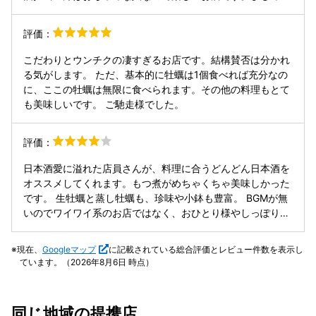
飲食店よりお酒を選ぶ先に店員さんと選ぶ楽しみを含めて飲
みたい方向けかなと思います。
評価：
こだわりとウンチクの凄すぎるお店です。結構賛否は分かれ
る気がします。 ただ、基本的に牡蠣は1個食べれば充分なの
に、ここの牡蠣は無限に食べられます。その他の料理もとて
も美味しいです。 ご馳走様でした。
評価：
日本酒愛に溢れた店員さんが、料理に合うどんどん日本酒を
オススメしてくれます。もつ煮がめちゃくちゃ美味しかった
です。 生牡蠣と蒸し牡蠣も、珍味や小鉢も豊富。 BGMが無
いのでワイワイ系のお店ではなく、おひとり様やしっぽり飲
みたい人には向いていると思います。 ちなみに日本酒は値段
が書かれていないので このお酒はいくらなんだろう、、、と
現在、
Googleマップ
に記載されている総合評価とレビュー件数を表示し
思いながら飲みました。 会計時は詳細のレシートが無いので
ています。（2026年8月6日 時点）
自分がいくら食べて飲んだのか分からないのがちょっと不便
でした。
同じ地域の提携店