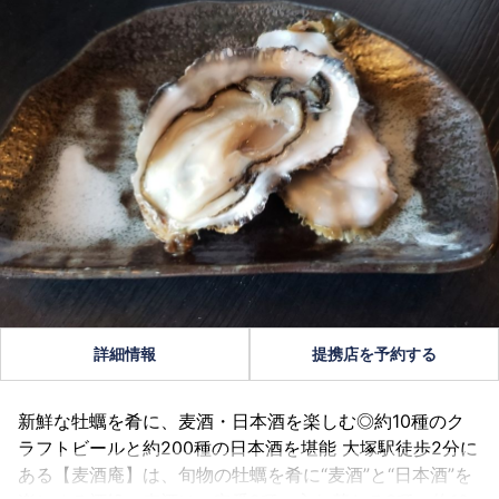
詳細情報
提携店を予約する
新鮮な牡蠣を肴に、麦酒・日本酒を楽しむ◎約10種のク
ラフトビールと約200種の日本酒を堪能 大塚駅徒歩2分に
ある【麦酒庵】は、旬物の牡蠣を肴に“麦酒”と“日本酒”を