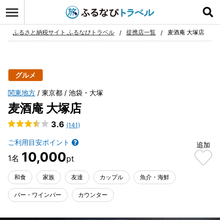
ログイン
お気に入り
ふるさと納税サイト ふるなびトラベル
提携店一覧
麦酒庵 大塚店
グルメ
関東地方
東京都
池袋・大塚
麦酒庵 大塚店
3.6
(141)
ご利用目安ポイント
追加
10,000
和食
家族
友達
カップル
魚介・海鮮
バー・ワインバー
カウンター