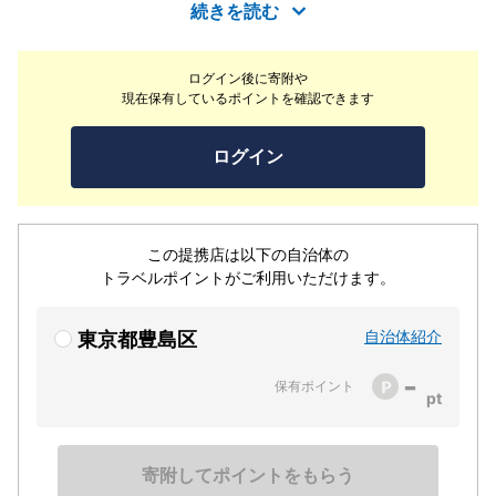
楽しめる酒処。麦酒は、定番2種＋入れ替わる8種の約10
続きを読む
種、日本酒は約200種をご用意しております。自慢の牡蠣
は、素材そのものの味を楽しめる＜生or蒸し＞で食べるの
ログイン後に寄附や
がオススメ。その他、丁寧にひいた出汁が効いた＜モツ煮
現在保有しているポイントを確認できます
＞等の一品も美味しいですよ。美味しい料理とお酒を楽し
めるのは大人だけの特権。至福の時間をお過ごしくださ
ログイン
い。
この提携店は以下の自治体の
トラベルポイントがご利用いただけます。
自治体紹介
東京都豊島区
-
保有ポイント
寄附してポイントをもらう