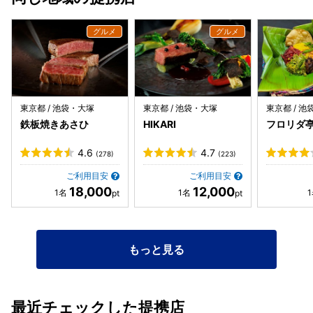
東京都 / 池袋・大塚
東京都 / 池袋・大塚
東京都 / 
鉄板焼きあさひ
HIKARI
フロリダ
4.6
4.7
(278)
(223)
ご利用目安
ご利用目安
18,000
12,000
もっと見る
最近チェックした提携店