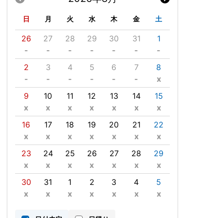
日
月
火
水
木
金
土
26
27
28
29
30
31
1
-
-
-
-
-
-
-
2
3
4
5
6
7
8
-
-
-
-
-
-
x
9
10
11
12
13
14
15
x
x
x
x
x
x
x
16
17
18
19
20
21
22
x
x
x
x
x
x
x
23
24
25
26
27
28
29
x
x
x
x
x
x
x
30
31
1
2
3
4
5
x
x
x
x
x
x
x