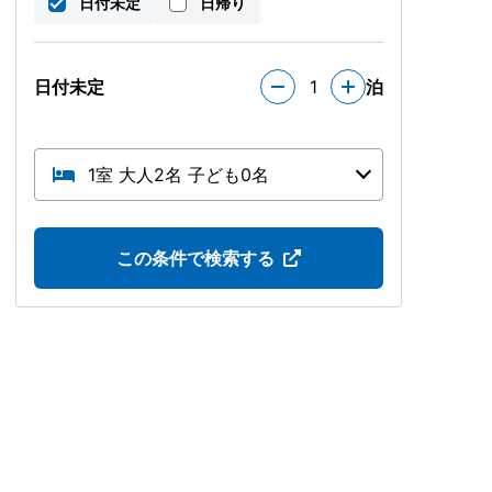
日付未定
日帰り
日付未定
1
泊
1室 大人2名 子ども0名
この条件で検索する