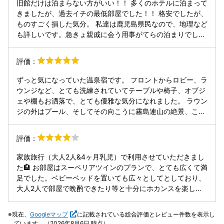
旧館だけは泊まらない方がいい！！ 多くのホテルに泊まって
ありフリードリンクも美味しかったです。 総じて食べ物、飲
きましたが、過去イチの最低部屋でした！！ 格安でしたが、
み物全て良かったです。 部屋は事前にお願いしてベッドガー
ものすごく損した気分。 私達は鹿児島県民なので、地理など
ドもつけていただきました。 屋上は朝が景色がよく、望遠鏡
も詳しいです。急きょ親戚に会う用事がてらの泊まりでし
も無料でした。
た。リニューアルオープンに興味を持ち泊まりました。 霧島
市内の方に用事でしたので、ビジネスホテルや民宿などにし
評価：
た方がよかったかもと後悔しました。決めた私は家族に申し
訳なかったです。 まず、部屋は目にみえるほどのホコリが壁
ずっと気になっていた温泉宿です。 フロントからロビー、ラ
と床の間に積もってて。古臭い臭いも… アレルギー持ちの私
ウンジなど、とても洗練されていてテーブルや椅子、オブジ
は息苦しく薬飲みました。フロントにお伝えして空気清浄機
ェや棚もお洒落で、とても優雅な気分になれました。 ラウン
１つ増やしてもらいました。 それに加えて食堂から旧館につ
ジの外はプール、そしてその向こうに霧島連山の絶景、この
ながる廊下あたりから、カビとホコリと動物のような臭さ
絶景を4階の部屋の窓からも見ることができました。 館内は
と、におい消しが混ざった異様なにおい。 部屋に戻るまでに
ルームウエアで過ごすことができるので、とてもリラックス
評価：
テンションさがり… 部屋に戻ってもテンションさがり… 気分
できます。 アメニティはロビーで必要なものを持っていくシ
悪い泊まりでした。 景色の良さと食事のレパートリーの多さ
ステムです。 温泉にはシャンプー、コンディショナー、ボデ
家族旅行（大人2人&4ヶ月乳児）で利用させていただきまし
は良い点でした。 が、肝心なのはお部屋と思います！ サー
イソープにフェイスソープもありました。 洗面台には、クレ
た🏨 お部屋はスーペリアツインのプランで、とても広くて満
ビスが良くても食事がよくても、お部屋がくつろげないのは
ンジングオイル、化粧水、乳液が設置されていました。 ほぼ
足でした。ベビーベッドを置いても広々としてとしており、
泊まる意味なし！ 旧館は誰にも勧められない。 今後のご旅
手ぶらでも大丈夫そうです。 温泉は広々空間で、洗い場もた
大人2人で部屋で晩酌できたり等と十分にホカンスを楽しめ
行などの方達の為にも、 すみませんが厳しい口コミです。
くさんありました。 ディナーはビュッフェ&飲み放題のプラ
ました！ ビュッフェも夕食はもちろん、朝食もメニューが豊
ンで、品数豊富で、新鮮なお刺身やお寿司、ライブキッチン
富で朝から食事を楽しめました！ 温泉も、室内風呂や露天風
現在、
Googleマップ
に記載されている総合評価とレビュー件数を表示し
で焼いてくれるステーキが美味しかったです。 筍ご飯とさつ
呂など久しぶりにゆったりとできて気持ちよかったです✨ そ
ています。（2026年8月6日 時点）