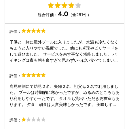
4.0
総合評価：
（全261件）
評価：
子供と一緒に屋外プールに入りましたが、水温も冷たくなく
ちょうど入りやすい温度でした。他にも卓球やビリヤードを
して遊びました。 サービスを余す事なく堪能しました。 バ
イキングは夜も朝も良すぎて思わずいっぱい食べてしまいま
した。 スタッフの対応も良く大満足です。 また、行こうと
思ってます。
評価：
鹿児島割にて幼児２名、夫婦２名、祖父母２名で利用しまし
た。 プールは時期的に寒かったですが、ぬるめのところもあ
り利用しやすかったです。 タオルも貸出いただき更衣室もあ
ります。 夕食、朝食は大変美味しかったです。 美味しすぎ
ておかわりもたくさんしました。 特にステーキやしゃぶしゃ
ぶ、さつま揚げは美味でした。 ビリヤード、卓球、オセロも
評価：
フロントに行かず、無料で自由に利用でき良かったです。遊
び場所が夜はやや暑かったです。 温泉はサウナと露天風呂も