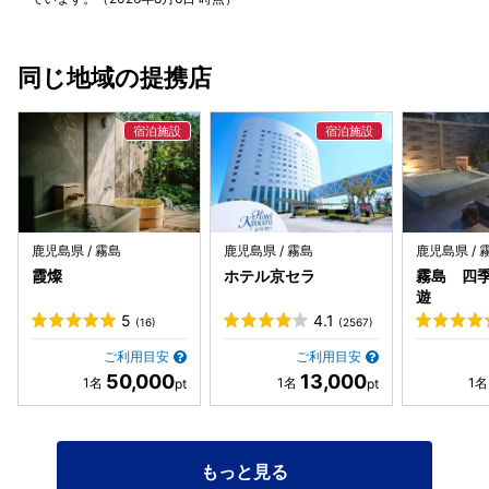
ま汁、あれもこれも本当に美味しかったです。 朝食ビュッフ
れ以外にも、卓球やビリヤード、キッズスペースもあり、親
ェも、鹿児島黒豚のしゃぶしゃぶや鰹のタタキ、鶏飯やこだ
家族との旅行などで利用する際にも楽しめそうだなと思いま
わりのウインナー、チーズ卵焼きなどなど豊富なメニューで
した。 ぜひまた利用したいと思います！
同じ地域の提携店
朝からお腹いっぱいでした。 黒豚しゃぶしゃぶとクロワッサ
ン、美味しかったー。 チェックアウトが11時、温泉は10時
までだったので、ご飯の後にもう一回温泉を楽しむことがで
きました。 部屋から見る霧島連山は大迫力でパワフルで、こ
んなに近くで見れて感動でした。 山のパワーをいっぱいいた
だいて元気になりました。
鹿児島県 / 霧島
鹿児島県 / 霧島
鹿児島県 / 
霞燦
ホテル京セラ
霧島 四
遊
5
4.1
(16)
(2567)
ご利用目安
ご利用目安
50,000
13,000
もっと見る