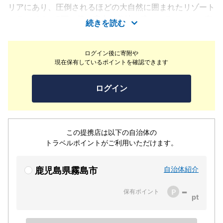
リアにあり、圧倒されるほどの大自然に囲まれたリゾート
ホテルです。5万㎡超の広大な敷地に建つホテルには、爽
続きを読む
やかな空気を感じながらくつろげる温泉のほか、厳選した
地元の畜産品や海鮮、野菜を提供するビュッフェ形式のお
ログイン後に寄附や
食事、同エリアホテルで屈指の充実したアクティビティ施
現在保有しているポイントを確認できます
設を館内外に備えています。どの世代のゲストも、1日中
お楽しみいただけます。ご友人、ご家族と心弾む時間をお
ログイン
過ごしください。
この提携店は以下の自治体の
トラベルポイントがご利用いただけます。
自治体紹介
鹿児島県霧島市
-
保有ポイント