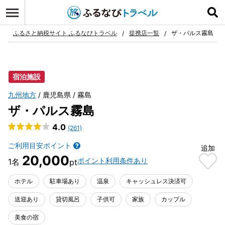
ログイン
お気に入り
ふるさと納税サイト ふるなびトラベル
提携店一覧
ザ・パルス霧島
宿泊施設
九州地方
鹿児島県
霧島
ザ・パルス霧島
4.0
(261)
ご利用目安ポイント
追加
20,000
ポイント利用条件あり
ホテル
駐車場あり
温泉
キャッシュレス決済可
送迎あり
貸切風呂
子供可
家族
カップル
美食の宿