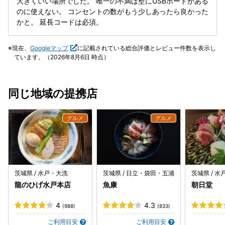
大きくいい場所でした。 唯一の不満は壁にUSBポートがある
のに使えない。 コンセントの数がもう少しあったら良かった
かと。 延長コードは必須。
現在、
Googleマップ
に記載されている総合評価とレビュー件数を表示し
ています。（2026年8月6日 時点）
同じ地域の提携店
茨城県 / 水戸・大洗
茨城県 / 日立・袋田・五浦
茨城県 / 
龍のひげ水戸本店
魚康
朝日堂
4
4.3
(988)
(833)
ご利用目安
ご利用目安