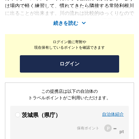
は場内で軽く練習して、慣れてきたら隣接する常陸利根川
に出ることが出来ます。川の流れは比較的ゆっくりなので
はじめての方にもおすすめです！※強風など悪天候時は運
続きを読む
航可能エリアが制限されたり、アクティビティ自体中止に
なることもございます。ご了承ください。
ログイン後に寄附や
現在保有しているポイントを確認できます
ログイン
この提携店は以下の自治体の
トラベルポイントがご利用いただけます。
自治体紹介
茨城県（県庁）
-
保有ポイント