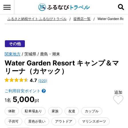
ログイン
お気に入り
ふるさと納税サイト ふるなびトラベル
提携店一覧
Water Garden
その他
関東地方
茨城県
鹿島・潮来
Water Garden Resort キャンプ＆マ
リーナ（カヤック）
4.7
(320)
ご利用目安ポイント
追加
5,000
体験
駐車場あり
家族
友達
カップル
子供可
景色が良い
アウトドア
マリンスポーツ