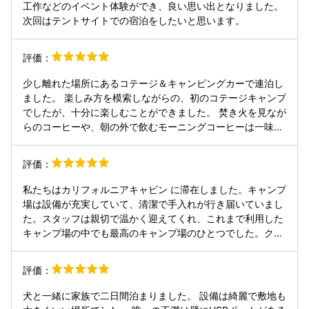
工作などのイベント体験ができ、良い思い出となりました。
次回はテントサイトでの宿泊をしたいと思います。
評価：
少し離れた場所にあるコテージ＆キャンピングカーで連泊し
ました。 楽しみ方を模索しながらの、初のコテージキャンプ
でしたが、十分に楽しむことができました。 焚き火を見なが
らのコーヒーや、朝の外で飲むモーニングコーヒーは一味違
います(笑) 強風の中でのBBQも良き思い出です。 今回の経
験で次回からの楽しみ方の段取りがうまく組めそうです。 初
評価：
のカヤックも楽しかった♪ 次は外に出ることに決めました。
スタッフの対応、お部屋の清掃、諸々サービスに感謝です！
私たちはカリフォルニアキャビン に滞在しました。キャンプ
次回もよろしくお願いいたします。
場は設備が充実していて、清潔で手入れが行き届いていまし
た。スタッフは親切で温かく迎えてくれ、これまで利用した
キャンプ場の中でも最高のキャンプ場のひとつでした。クロ
ミちゃんもロミナちゃんも気に入っていました。
評価：
犬と一緒に家族で二日間泊まりました。 設備は綺麗で敷地も