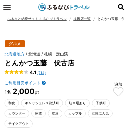
ログイン
お気に入り
ふるさと納税サイト ふるなびトラベル
提携店一覧
とんかつ玉藤 伏
グルメ
北海道地方
北海道
札幌・定山渓
とんかつ玉藤 伏古店
4.1
(714)
ご利用目安ポイント
追加
2,000
和食
キャッシュレス決済可
駐車場あり
子供可
カウンター
家族
友達
カップル
女性に人気
テイクアウト