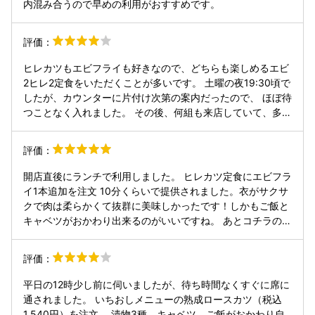
内混み合うので早めの利用がおすすめです。
評価：
ヒレカツもエビフライも好きなので、どちらも楽しめるエビ
2ヒレ2定食をいただくことが多いです。 土曜の夜19:30頃で
したが、カウンターに片付け次第の案内だったので、 ほぼ待
つことなく入れました。 その後、何組も来店していて、多少
待ちが出ていたので、 良いタイミングでした。 ご飯は炊き
込みご飯、五穀ご飯、白米の3種から、 お味噌汁も赤だしの
評価：
あさり汁、白味噌のわかめと豆腐、なめこと三つ葉の3種か
ら選べます。 今回は炊き込みご飯とわかめと豆腐のお味噌汁
開店直後にランチで利用しました。 ヒレカツ定食にエビフラ
をチョイス。 大抵のお店でご飯は少な目で頼みますが、 こ
イ1本追加を注文 10分くらいで提供されました。衣がサクサ
ちらではご飯おかわり自由なためか、 標準の量がそれほど多
クで肉は柔らかくて抜群に美味しかったです！しかもご飯と
くないので、普通でお願いしました。 揚げたてのヒレカツも
キャベツがおかわり出来るのがいいですね。 あとコチラのお
エビフライもサクサクで 家で揚げる揚げ物とはやはり違い、
店は店員さんの接客・オペレーションが素晴らしいですね。
大変美味しくいただきました。
ベストのタイミングでおかわりの声かけをしてくれました。
評価：
再訪確定です。 ※LINEクーポン利用で20%割引でした。
平日の12時少し前に伺いましたが、待ち時間なくすぐに席に
通されました。 いちおしメニューの熟成ロースカツ（税込
1,540円）を注文。 漬物3種、キャベツ、ご飯がおかわり自