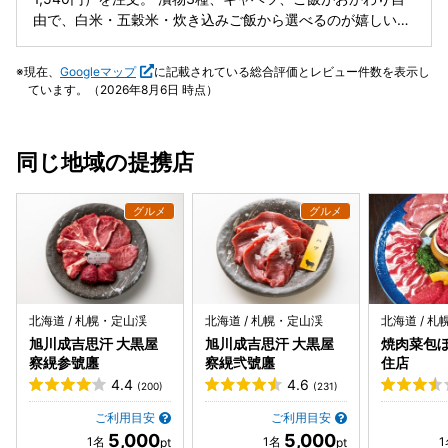
由で、白米・五穀米・炊き込みご飯から選べるのが嬉しいポ
イントです。 ご飯はハーフで二種類を盛ってもらうこともで
き、サービス精神を感じました。 店員さんの案内や気遣いも
現在、
Googleマップ
に記載されている総合評価とレビュー件数を表示し
丁寧で、とても心地よい接客でした。 肝心のお味はもちろん
ています。（2026年8月6日 時点）
満点で、熟成ロースは肉質がしっかりしており脂身も程よ
く、噛むほどに旨みが広がります。 ボリュームもあり大満足
のランチでした。次は違う種類のカツも試してみたいです。
同じ地域の提携店
北海道 / 札幌・定山渓
北海道 / 札幌・定山渓
北海道 / 
旭川成吉思汗 大黒屋
旭川成吉思汗 大黒屋
焼肉菜包ぼ
察縨参號廛
察縨弐號廛
住店
4.4
4.6
(200)
(231)
ご利用目安
ご利用目安
5,000
5,000