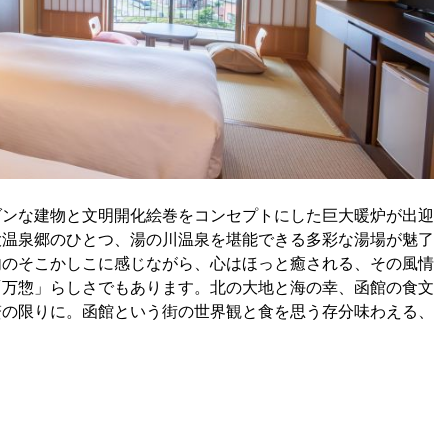
ダンな建物と文明開化絵巻をコンセプトにした巨大暖炉が出迎
大温泉郷のひとつ、湯の川温泉を堪能できる多彩な湯場が魅了
内のそこかしこに感じながら、心はほっと癒される、その風情
「万惣」らしさでもあります。北の大地と海の幸、函館の食文
贅の限りに。函館という街の世界観と食を思う存分味わえる、