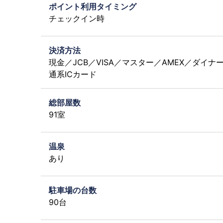
ポイント利用タイミング
チェックイン時
決済方法
現金／JCB／VISA／マスター／AMEX／ダイナ
通系ICカード
総部屋数
91室
温泉
あり
駐車場の台数
90台