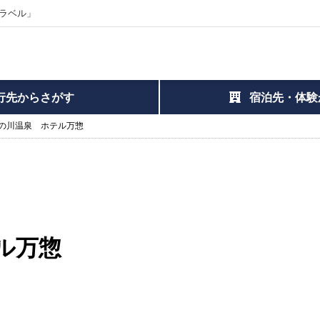
ラベル」
行先からさがす
宿泊先・体験
の川温泉 ホテル万惣
ル万惣